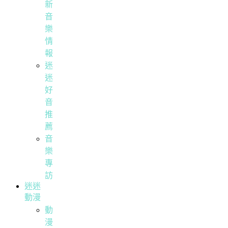
新
音
樂
情
報
迷
迷
好
音
推
薦
音
樂
專
訪
迷迷
動漫
動
漫