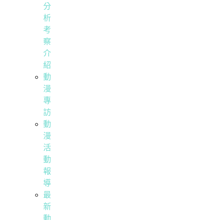
分
析
考
察
介
紹
動
漫
專
訪
動
漫
活
動
報
導
最
新
動