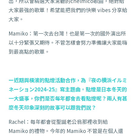
出，所以會精選大家常聽的chelmico歌曲，絕對給
大家最強的歌單！希望能把我們的快樂 vibes 分享給
大家。
Mamiko：第一次去台灣！也是第一次的國外演出所
以十分緊張又期待。不管怎樣會努力準備讓大家能嗨
到最高點的歌單。
ー近期與橫濱的點燈活動合作，為『夜の横浜イルミ
ネーション2024-25』寫主題曲。點燈是日本冬天的
一大盛事，你們是否每年都會去看點燈呢？兩人有甚
麼冬天印象深刻的故事可以跟我們說？
Rachel：每年都會從聖誕老公翁那裡收到給
Mamiko 的禮物。今年的 Mamiko 不管是在個人還