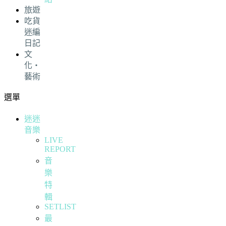
旅遊
吃貨
迷編
日記
文
化・
藝術
選單
迷迷
音樂
LIVE
REPORT
音
樂
特
輯
SETLIST
最