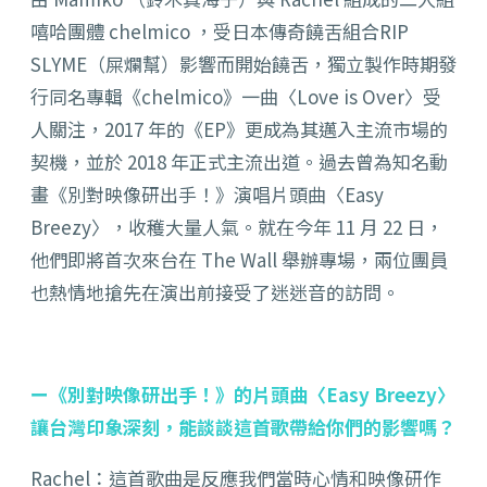
嘻哈團體 chelmico ，受日本傳奇饒舌組合RIP
SLYME（屎爛幫）影響而開始饒舌，獨立製作時期發
行同名專輯《chelmico》一曲〈Love is Over〉受
人關注，2017 年的《EP》更成為其邁入主流市場的
契機，並於 2018 年正式主流出道。過去曾為知名動
畫《別對映像研出手！》演唱片頭曲〈Easy
Breezy〉，收穫大量人氣。就在今年 11 月 22 日，
他們即將首次來台在 The Wall 舉辦專場，兩位團員
也熱情地搶先在演出前接受了迷迷音的訪問。
ー《別對映像研出手！》的片頭曲〈Easy Breezy〉
讓台灣印象深刻，能談談這首歌帶給你們的影響嗎？
Rachel：這首歌曲是反應我們當時心情和映像研作