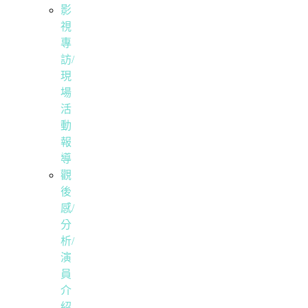
影
視
專
訪/
現
場
活
動
報
導
觀
後
感/
分
析/
演
員
介
紹