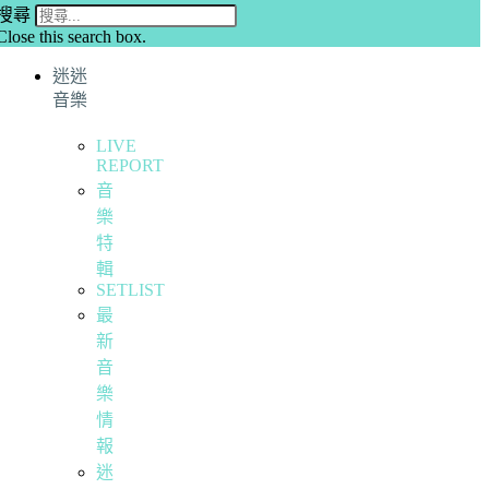
搜尋
Close this search box.
迷迷
音樂
LIVE
REPORT
音
樂
特
輯
SETLIST
最
新
音
樂
情
報
迷