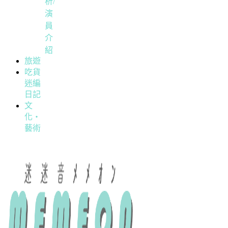
析/
演
員
介
紹
旅遊
吃貨
迷編
日記
文
化・
藝術