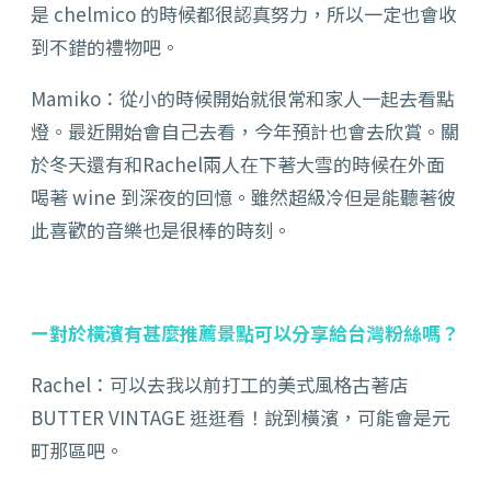
是 chelmico 的時候都很認真努力，所以一定也會收
到不錯的禮物吧。
Mamiko：從小的時候開始就很常和家人一起去看點
燈。最近開始會自己去看，今年預計也會去欣賞。關
於冬天還有和Rachel兩人在下著大雪的時候在外面
喝著 wine 到深夜的回憶。雖然超級冷但是能聽著彼
此喜歡的音樂也是很棒的時刻。
ー對於橫濱有甚麼推薦景點可以分享給台灣粉絲嗎？
Rachel：可以去我以前打工的美式風格古著店
BUTTER VINTAGE 逛逛看！說到橫濱，可能會是元
町那區吧。