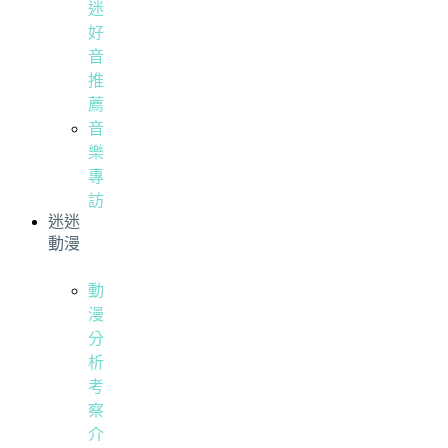
迷
好
音
推
薦
音
樂
專
訪
迷迷
動漫
動
漫
分
析
考
察
介