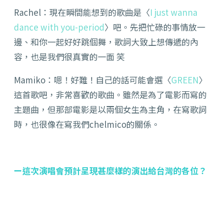
Rachel：現在瞬間能想到的歌曲是〈
I just wanna
dance with you-period
〉吧。先把忙碌的事情放一
邊、和你一起好好跳個舞，歌詞大致上想傳遞的內
容，也是我們很真實的一面 笑
Mamiko：嗯！好難！自己的話可能會選〈
GREEN
〉
這首歌吧，非常喜歡的歌曲。雖然是為了電影而寫的
主題曲，但那部電影是以兩個女生為主角，在寫歌詞
時，也很像在寫我們chelmico的關係。
ー這次演唱會預計呈現甚麼樣的演出給台灣的各位？