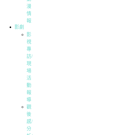
漫
情
報
影劇
影
視
專
訪/
現
場
活
動
報
導
觀
後
感/
分