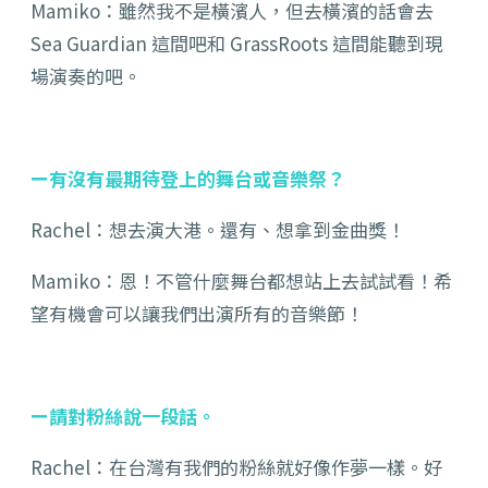
Mamiko：雖然我不是橫濱人，但去橫濱的話會去
Sea Guardian 這間吧和 GrassRoots 這間能聽到現
場演奏的吧。
ー有沒有最期待登上的舞台或音樂祭？
Rachel：想去演大港。還有、想拿到金曲獎！
Mamiko：恩！不管什麼舞台都想站上去試試看！希
望有機會可以讓我們出演所有的音樂節！
ー請對粉絲說一段話。
Rachel：在台灣有我們的粉絲就好像作夢一樣。好