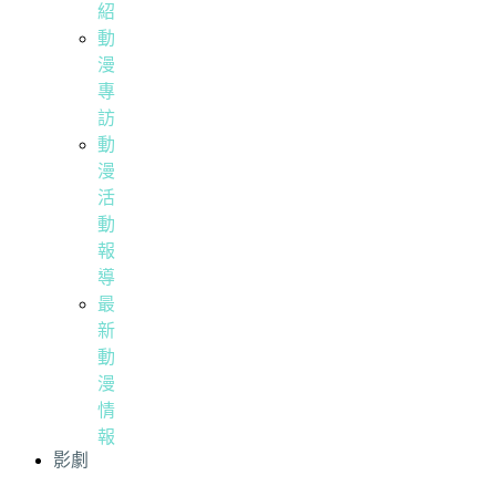
紹
動
漫
專
訪
動
漫
活
動
報
導
最
新
動
漫
情
報
影劇