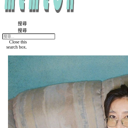
搜尋
搜尋
Close this
search box.