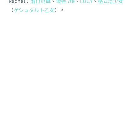
Rachel：
落日飛車
、
壞特 ?te
、
LÜCY
、
格式塔少女
（
ゲシュタルト乙女
）。