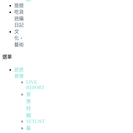
旅遊
吃貨
迷編
日記
文
化・
藝術
選單
迷迷
音樂
LIVE
REPORT
音
樂
特
輯
SETLIST
最