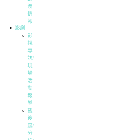
漫
情
報
影劇
影
視
專
訪/
現
場
活
動
報
導
觀
後
感/
分