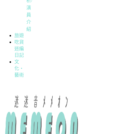
析/
演
員
介
紹
旅遊
吃貨
迷編
日記
文
化・
藝術