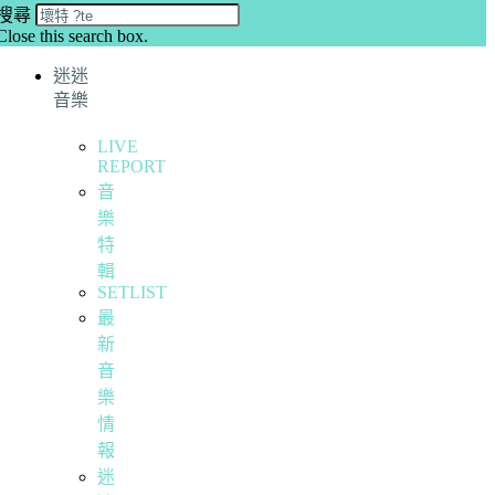
搜尋
Close this search box.
迷迷
音樂
LIVE
REPORT
音
樂
特
輯
SETLIST
最
新
音
樂
情
報
迷