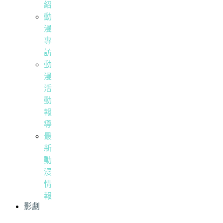
紹
動
漫
專
訪
動
漫
活
動
報
導
最
新
動
漫
情
報
影劇