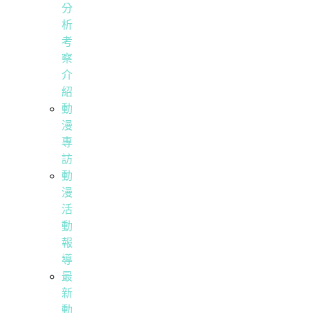
分
析
考
察
介
紹
動
漫
專
訪
動
漫
活
動
報
導
最
新
動