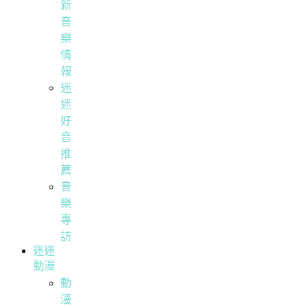
新
音
樂
情
報
迷
迷
好
音
推
薦
音
樂
專
訪
迷迷
動漫
動
漫