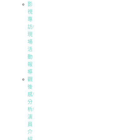
影
視
專
訪/
現
場
活
動
報
導
觀
後
感/
分
析/
演
員
介
紹