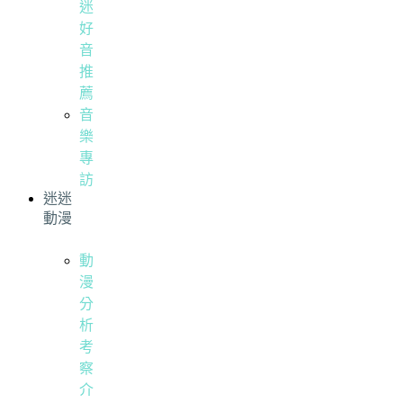
迷
好
音
推
薦
音
樂
專
訪
迷迷
動漫
動
漫
分
析
考
察
介