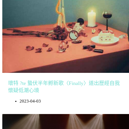
壞特 ?te 蟄伏半年孵新歌〈Finally〉道出歷經自我
懷疑低潮心境
2023-04-03