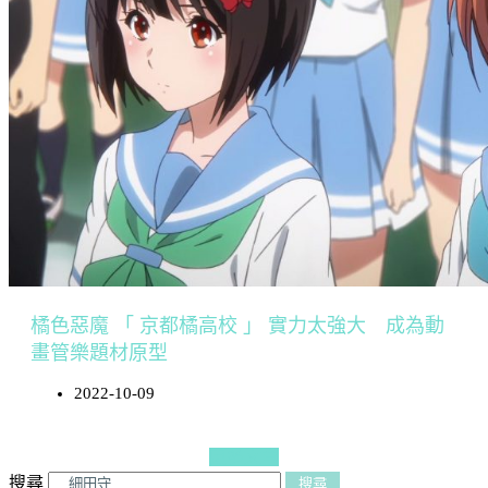
橘色惡魔 「 京都橘高校 」 實力太強大 成為動
畫管樂題材原型
2022-10-09
更多文章
搜尋
搜尋