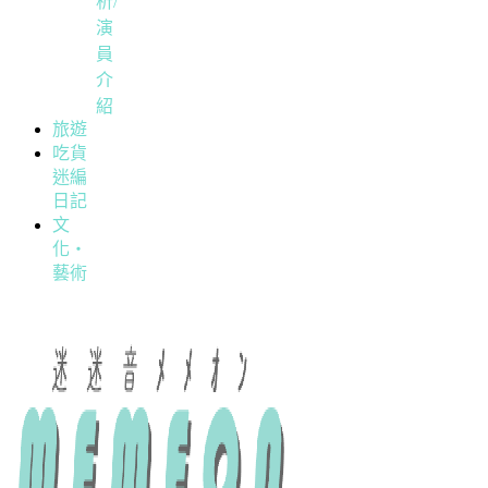
析/
演
員
介
紹
旅遊
吃貨
迷編
日記
文
化・
藝術