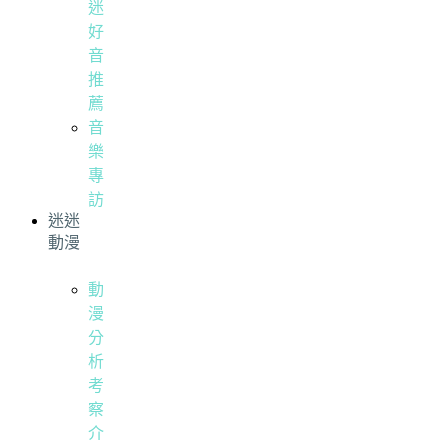
迷
好
音
推
薦
音
樂
專
訪
迷迷
動漫
動
漫
分
析
考
察
介