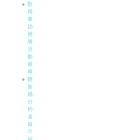
影
視
專
訪/
現
場
活
動
報
導
觀
後
感/
分
析/
演
員
介
紹