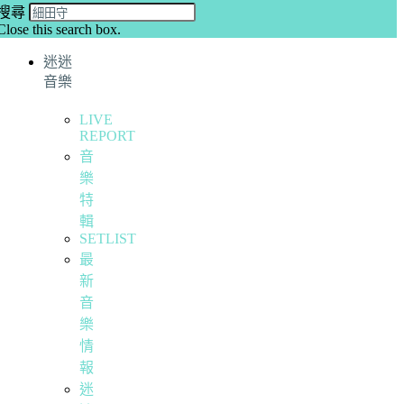
搜尋
Close this search box.
迷迷
音樂
LIVE
REPORT
音
樂
特
輯
SETLIST
最
新
音
樂
情
報
迷