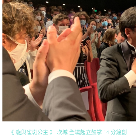
《 龍與雀斑公主 》 坎城 全場起立鼓掌 14 分鐘創