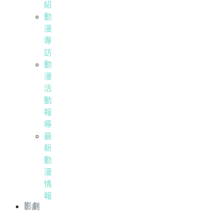
紹
動
漫
專
訪
動
漫
活
動
報
導
最
新
動
漫
情
報
影劇