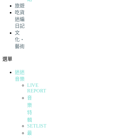
旅遊
吃貨
迷編
日記
文
化・
藝術
選單
迷迷
音樂
LIVE
REPORT
音
樂
特
輯
SETLIST
最