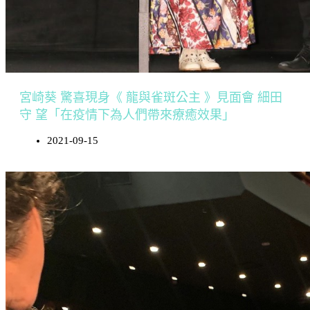
宮崎葵 驚喜現身《 龍與雀斑公主 》見面會 細田
守 望「在疫情下為人們帶來療癒效果」
2021-09-15