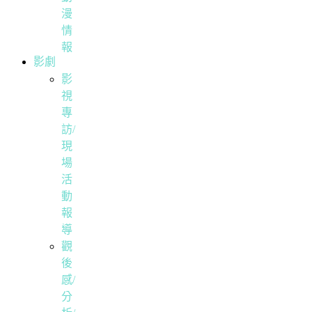
漫
情
報
影劇
影
視
專
訪/
現
場
活
動
報
導
觀
後
感/
分