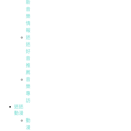
新
音
樂
情
報
迷
迷
好
音
推
薦
音
樂
專
訪
迷迷
動漫
動
漫