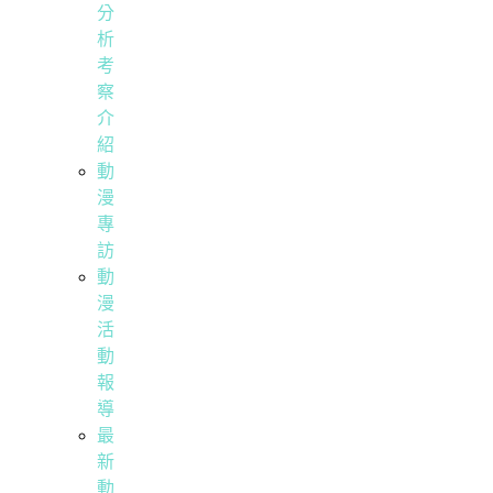
分
析
考
察
介
紹
動
漫
專
訪
動
漫
活
動
報
導
最
新
動