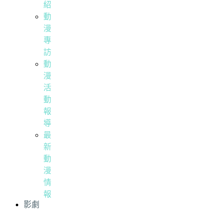
紹
動
漫
專
訪
動
漫
活
動
報
導
最
新
動
漫
情
報
影劇