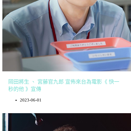
岡田將生 、 宮藤官九郎 宣佈來台為電影《 快一
秒的他 》宣傳
2023-06-01