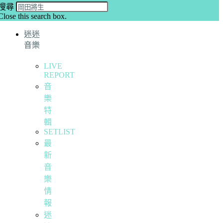
搜尋
Close this search box.
迷迷
音樂
LIVE
REPORT
音
樂
特
輯
SETLIST
最
新
音
樂
情
報
迷