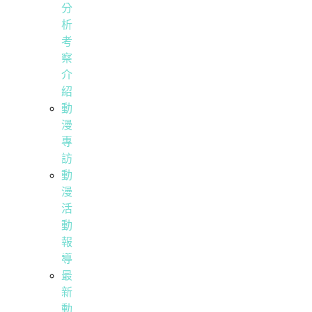
分
析
考
察
介
紹
動
漫
專
訪
動
漫
活
動
報
導
最
新
動