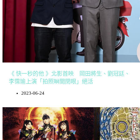
《 快一秒的他 》北影首映 岡田將生、劉冠廷、
李霈瑜上演「拍照瞬間閉眼」絕活
2023-06-24