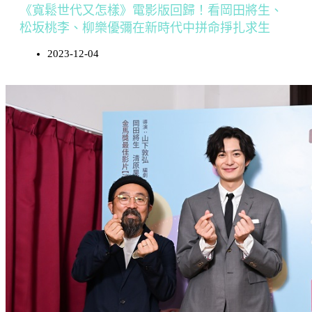
《寬鬆世代又怎樣》電影版回歸！看岡田將生、
松坂桃李、柳樂優彌在新時代中拼命掙扎求生
2023-12-04