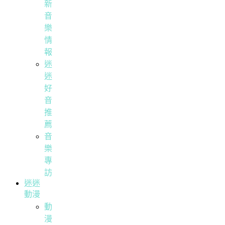
新
音
樂
情
報
迷
迷
好
音
推
薦
音
樂
專
訪
迷迷
動漫
動
漫