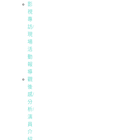
影
視
專
訪/
現
場
活
動
報
導
觀
後
感/
分
析/
演
員
介
紹