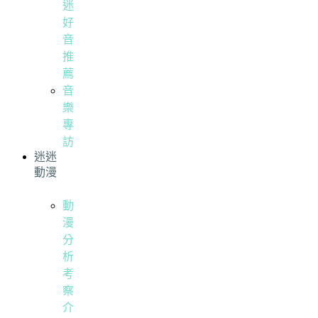
迷
好
音
推
薦
音
樂
專
訪
迷迷
動漫
動
漫
分
析
考
察
介