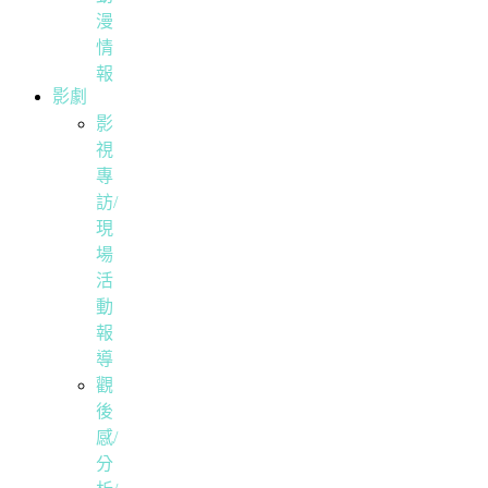
漫
情
報
影劇
影
視
專
訪/
現
場
活
動
報
導
觀
後
感/
分