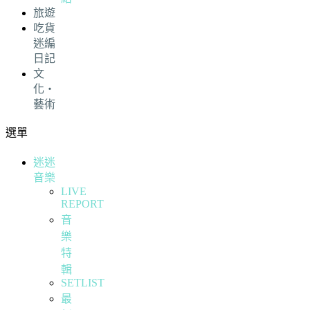
旅遊
吃貨
迷編
日記
文
化・
藝術
選單
迷迷
音樂
LIVE
REPORT
音
樂
特
輯
SETLIST
最