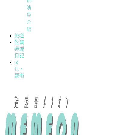
析/
演
員
介
紹
旅遊
吃貨
迷編
日記
文
化・
藝術