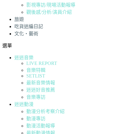
影視專訪/現場活動報導
觀後感/分析/演員介紹
旅遊
吃貨迷編日記
文化・藝術
選單
迷迷音樂
LIVE REPORT
音樂特輯
SETLIST
最新音樂情報
迷迷好音推薦
音樂專訪
迷迷動漫
動漫分析考察介紹
動漫專訪
動漫活動報導
最新動漫情報