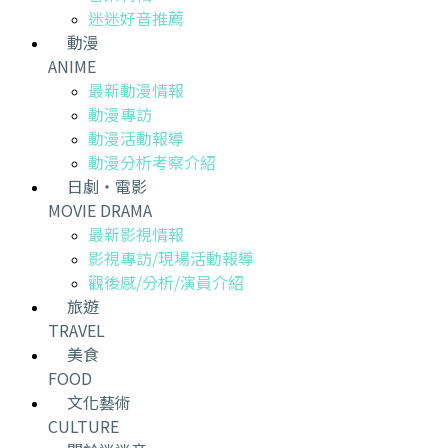
迷迷好音推薦
動漫
ANIME
最新動漫情報
動漫專訪
動漫活動報導
動漫分析考察介紹
日劇・電影
MOVIE DRAMA
最新影視情報
影視專訪/現場活動報導
觀後感/分析/演員介紹
旅遊
TRAVEL
美食
FOOD
文化藝術
CULTURE