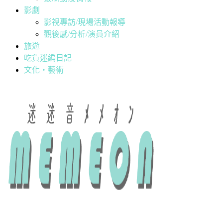
影劇
影視專訪/現場活動報導
觀後感/分析/演員介紹
旅遊
吃貨迷編日記
文化・藝術