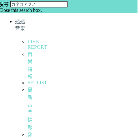
搜尋
Close this search box.
迷迷
音樂
LIVE
REPORT
音
樂
特
輯
SETLIST
最
新
音
樂
情
報
迷