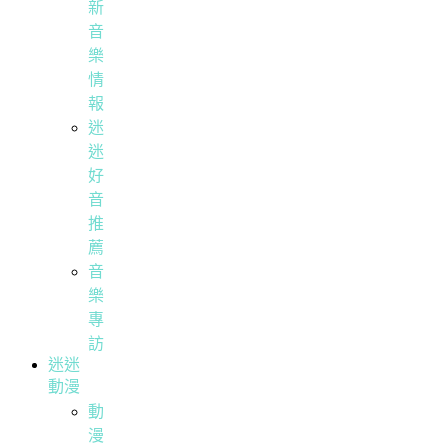
新
音
樂
情
報
迷
迷
好
音
推
薦
音
樂
專
訪
迷迷
動漫
動
漫