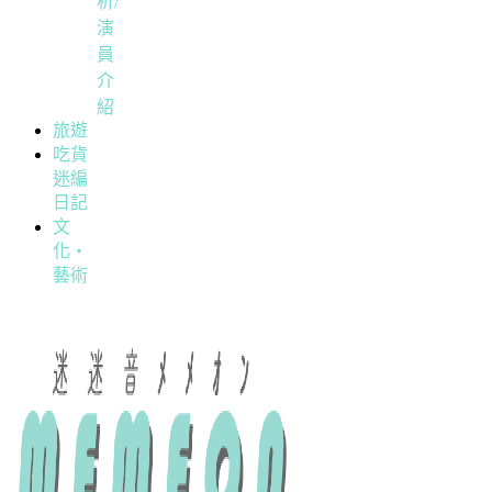
析/
演
員
介
紹
旅遊
吃貨
迷編
日記
文
化・
藝術