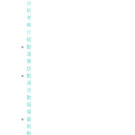
分
析
考
察
介
紹
動
漫
專
訪
動
漫
活
動
報
導
最
新
動