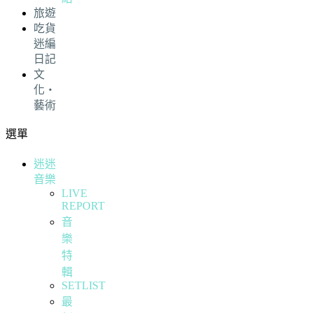
旅遊
吃貨
迷編
日記
文
化・
藝術
選單
迷迷
音樂
LIVE
REPORT
音
樂
特
輯
SETLIST
最