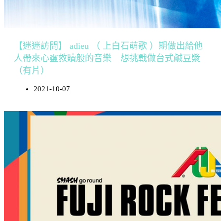
【迷迷訪問】 adieu （ 上白石萌歌 ）期做出給他
人帶來心靈救贖般的音樂 想挑戰做台式鹹豆漿
（有片）
2021-10-07