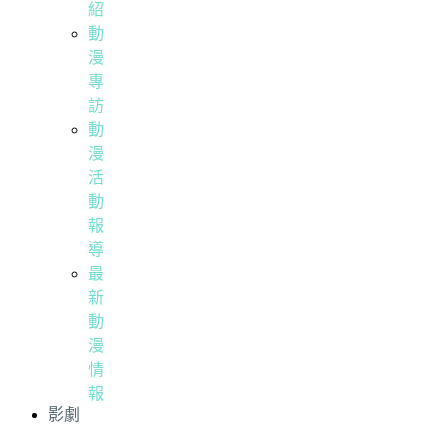
紹
動
漫
專
訪
動
漫
活
動
報
導
最
新
動
漫
情
報
影劇