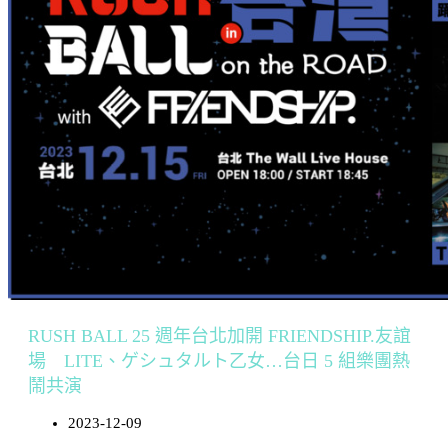
RUSH BALL 25 週年台北加開 FRIENDSHIP.友誼
場 LITE、ゲシュタルト乙女…台日 5 組樂團熱
鬧共演
2023-12-09