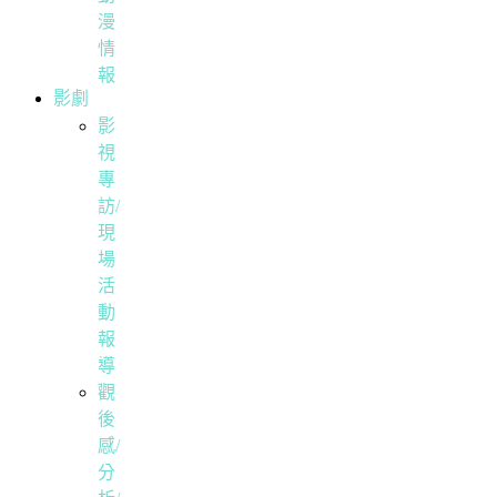
漫
情
報
影劇
影
視
專
訪/
現
場
活
動
報
導
觀
後
感/
分