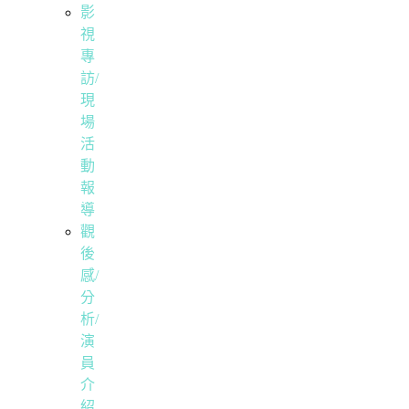
影
視
專
訪/
現
場
活
動
報
導
觀
後
感/
分
析/
演
員
介
紹