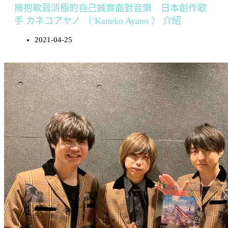
擁抱軟弱消極的自己誠實面對音樂 日本創作歌
手 カネコアヤノ （ Kaneko Ayano ） 介紹
2021-04-25