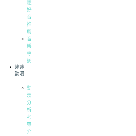
迷
好
音
推
薦
音
樂
專
訪
迷迷
動漫
動
漫
分
析
考
察
介