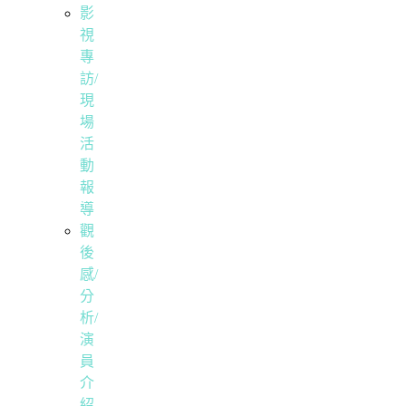
影
視
專
訪/
現
場
活
動
報
導
觀
後
感/
分
析/
演
員
介
紹