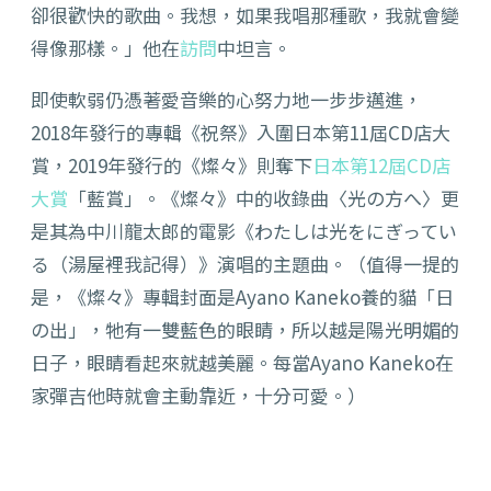
卻很歡快的歌曲。我想，如果我唱那種歌，我就會變
得像那樣。」他在
訪問
中坦言。
即使軟弱仍憑著愛音樂的心努力地一步步邁進，
2018年發行的專輯《祝祭》入圍日本第11屆CD店大
賞，2019年發行的《燦々》則奪下
日本第12屆CD店
大賞
「藍賞」。《燦々》中的收錄曲〈光の方へ〉更
是其為中川龍太郎的電影《わたしは光をにぎってい
る（湯屋裡我記得）》演唱的主題曲。（值得一提的
是，《燦々》專輯封面是Ayano Kaneko養的貓「日
の出」，牠有一雙藍色的眼睛，所以越是陽光明媚的
日子，眼睛看起來就越美麗。每當Ayano Kaneko在
家彈吉他時就會主動靠近，十分可愛。）