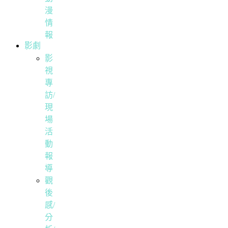
漫
情
報
影劇
影
視
專
訪/
現
場
活
動
報
導
觀
後
感/
分