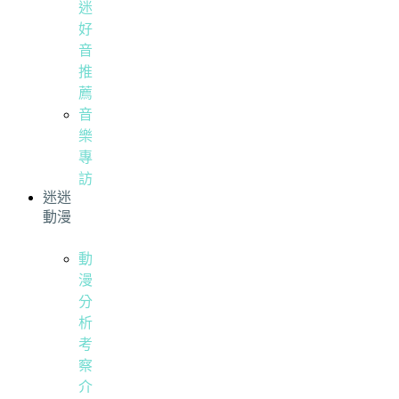
迷
好
音
推
薦
音
樂
專
訪
迷迷
動漫
動
漫
分
析
考
察
介