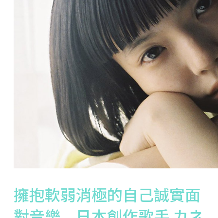
擁抱軟弱消極的自己誠實面
對音樂 日本創作歌手 カネ