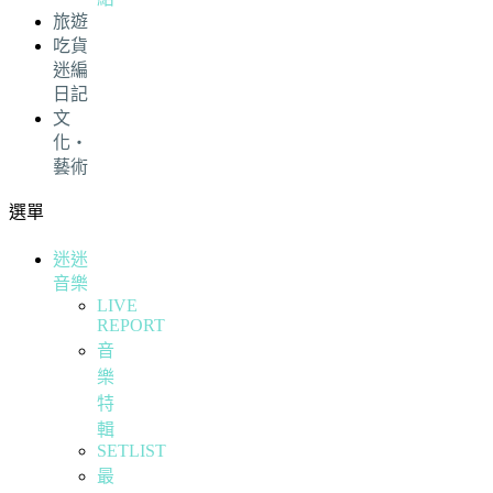
旅遊
吃貨
迷編
日記
文
化・
藝術
選單
迷迷
音樂
LIVE
REPORT
音
樂
特
輯
SETLIST
最