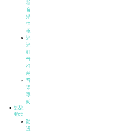
新
音
樂
情
報
迷
迷
好
音
推
薦
音
樂
專
訪
迷迷
動漫
動
漫