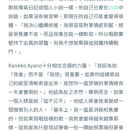
歌就像寫日記或個人小說一樣。他自己也曾在
訪談
中
說過，如果沒有做音樂，那現在的自己可能會變得很
糟。「我決心繼續前進，我很容易對事情感到膩、總
是很焦慮不安，而且我像豆腐一樣軟弱，所以唱歌要
堅持下去真的很難，但我不想放棄與這困難持續戰
鬥。」
Kaneko Ayano十分相信言語的力量，「我認為說
『我會』而不是 『我想』很重要。如果你這樣將自
己的感受清晰表達出來，我想你一直想做的事情總有
一天會實現的。」他認為反之亦然，舉例而言，如果
一個人總是說「這不公平」，他這人將會逐漸變成一
個憎恨別人的人。「基本上，我一直是消極和焦慮
的，但如果我唱這樣的歌，我就會變得越來越像那
樣。這就是為什麼我試著做一些一開始很黑暗但最後