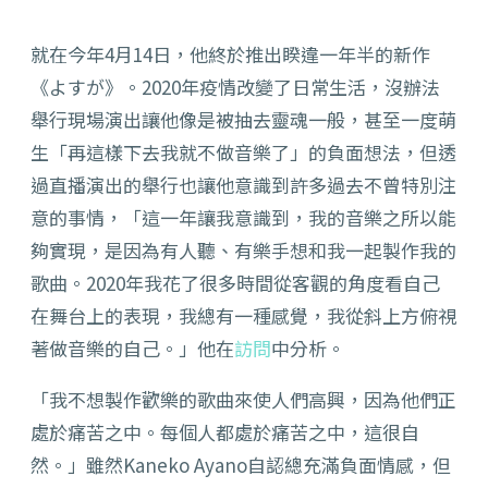
就在今年4月14日，他終於推出睽違一年半的新作
《よすが》。2020年疫情改變了日常生活，沒辦法
舉行現場演出讓他像是被抽去靈魂一般，甚至一度萌
生「再這樣下去我就不做音樂了」的負面想法，但透
過直播演出的舉行也讓他意識到許多過去不曾特別注
意的事情，「這一年讓我意識到，我的音樂之所以能
夠實現，是因為有人聽、有樂手想和我一起製作我的
歌曲。2020年我花了很多時間從客觀的角度看自己
在舞台上的表現，我總有一種感覺，我從斜上方俯視
著做音樂的自己。」他在
訪問
中分析。
「我不想製作歡樂的歌曲來使人們高興，因為他們正
處於痛苦之中。每個人都處於痛苦之中，這很自
然。」雖然Kaneko Ayano自認總充滿負面情感，但