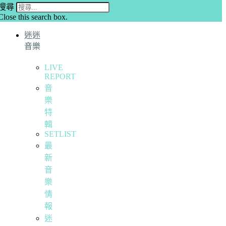
搜尋
Close this search box.
迷迷
音樂
LIVE
REPORT
音
樂
特
輯
SETLIST
最
新
音
樂
情
報
迷