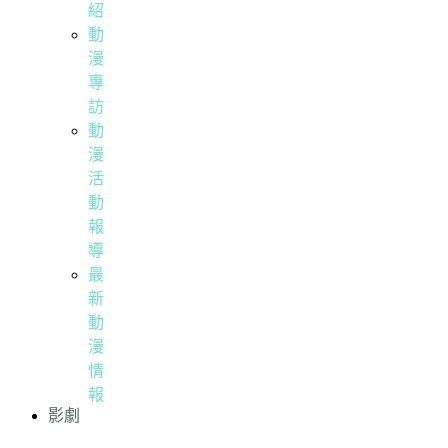
紹
動
漫
專
訪
動
漫
活
動
報
導
最
新
動
漫
情
報
影劇