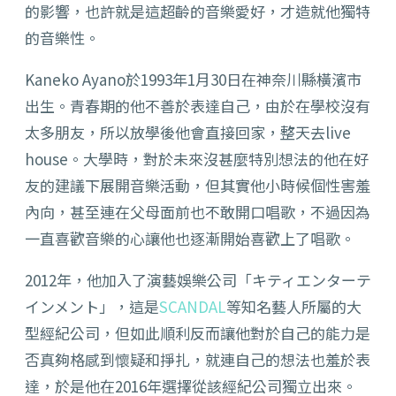
的影響，也許就是這超齡的音樂愛好，才造就他獨特
的音樂性。
Kaneko Ayano於1993年1月30日在神奈川縣橫濱市
出生。青春期的他不善於表達自己，由於在學校沒有
太多朋友，所以放學後他會直接回家，整天去live
house。大學時，對於未來沒甚麼特別想法的他在好
友的建議下展開音樂活動，但其實他小時候個性害羞
內向，甚至連在父母面前也不敢開口唱歌，不過因為
一直喜歡音樂的心讓他也逐漸開始喜歡上了唱歌。
2012年，他加入了演藝娛樂公司「キティエンターテ
インメント」，這是
SCANDAL
等知名藝人所屬的大
型經紀公司，但如此順利反而讓他對於自己的能力是
否真夠格感到懷疑和掙扎，就連自己的想法也羞於表
達，於是他在2016年選擇從該經紀公司獨立出來。