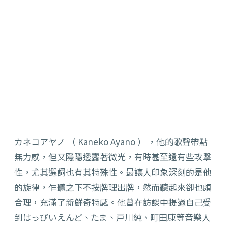
カネコアヤノ （ Kaneko Ayano ） ，他的歌聲帶點
無力感，但又隱隱透露著微光，有時甚至還有些攻擊
性，尤其選詞也有其特殊性。最讓人印象深刻的是他
的旋律，乍聽之下不按牌理出牌，然而聽起來卻也頗
合理，充滿了新鮮奇特感。他曾在訪談中提過自己受
到はっぴいえんど、たま、戸川純、町田康等音樂人