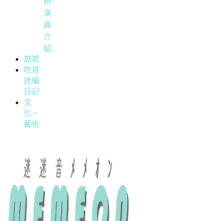
析/
演
員
介
紹
旅遊
吃貨
迷編
日記
文
化・
藝術