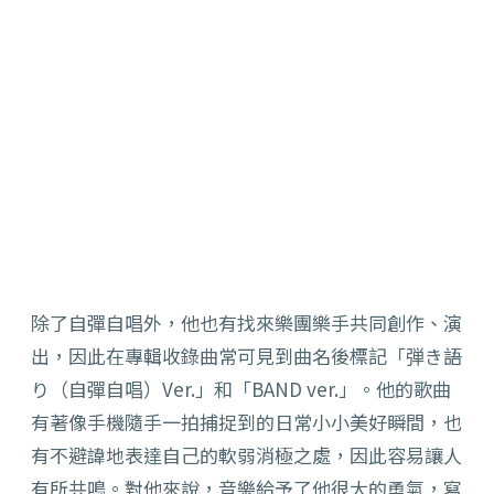
除了自彈自唱外，他也有找來樂團樂手共同創作、演
出，因此在專輯收錄曲常可見到曲名後標記「弾き語
り（自彈自唱）Ver.」和「BAND ver.」。他的歌曲
有著像手機隨手一拍捕捉到的日常小小美好瞬間，也
有不避諱地表達自己的軟弱消極之處，因此容易讓人
有所共鳴。對他來說，音樂給予了他很大的勇氣，寫