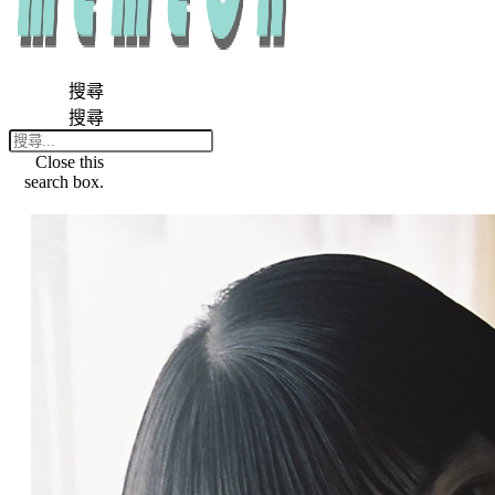
搜尋
搜尋
Close this
search box.