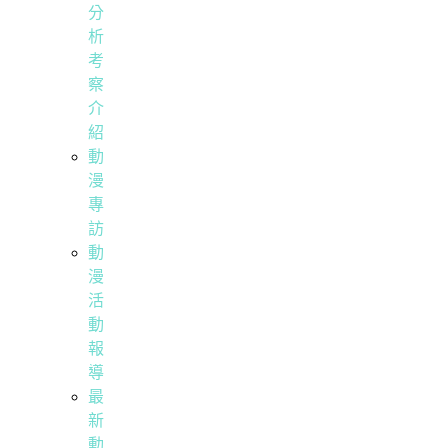
分
析
考
察
介
紹
動
漫
專
訪
動
漫
活
動
報
導
最
新
動