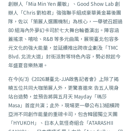
創辦人「Mia Min Yen 嚴敏」、Good Show Lab 創
辦人「Chris 劉柏君」強強聯手組成豪華黃金幕後團
隊，佐以「策展人選團機制」為核心，一舉號召超過
80 組海內外夢幻卡司於七大舞台輪番演出。陣容涵
蓋搖滾、嘻哈、R&B 等多元曲風，展現臺北包容多
元文化的強大能量，並延續推出跨夜企劃及「TMC
Blvd. 北流大道」封街派對等特色內容，勢必掀起今
年盛夏音樂熱潮。
在今(6/3)《2026潮臺北-JJA啟售記者會》上除了揭
曉五位共同大咖策展人外，更驚喜邀來 告五人現身
站台造勢，並預告將與五月天 Mayday「瑪莎
Masa」首度共演；此外，現場更一舉公布13組橫跨
亞洲不同創作能量的重磅卡司，包含韓國獨立天團
「HYUKOH」、日本人氣怪奇組合「ATARASHII