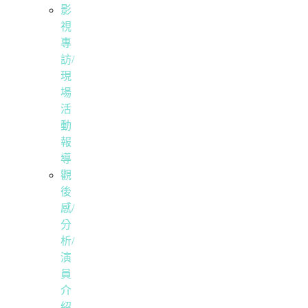
影
視
專
訪/
現
場
活
動
報
導
觀
後
感/
分
析/
演
員
介
紹