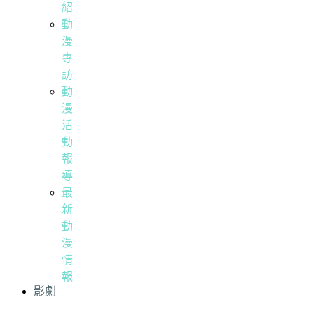
紹
動
漫
專
訪
動
漫
活
動
報
導
最
新
動
漫
情
報
影劇