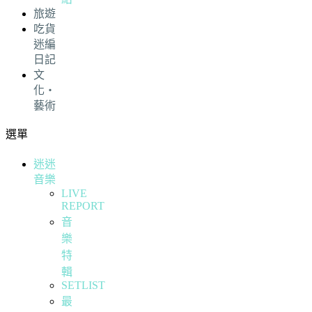
旅遊
吃貨
迷編
日記
文
化・
藝術
選單
迷迷
音樂
LIVE
REPORT
音
樂
特
輯
SETLIST
最