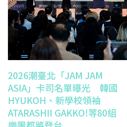
2026潮臺北「JAM JAM
ASIA」卡司名單曝光 韓國
HYUKOH、新學校領袖
ATARASHII GAKKO!等80組
樂團都將登台