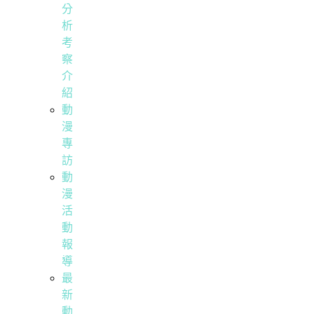
分
析
考
察
介
紹
動
漫
專
訪
動
漫
活
動
報
導
最
新
動