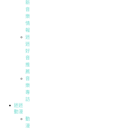
新
音
樂
情
報
迷
迷
好
音
推
薦
音
樂
專
訪
迷迷
動漫
動
漫