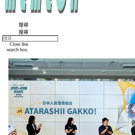
搜尋
搜尋
Close this
search box.