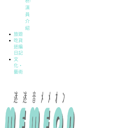
析/
演
員
介
紹
旅遊
吃貨
迷編
日記
文
化・
藝術