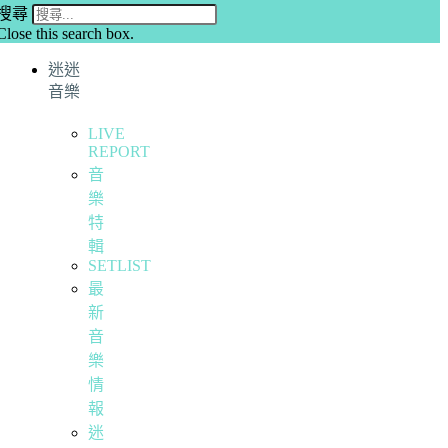
搜尋
Close this search box.
迷迷
音樂
LIVE
REPORT
音
樂
特
輯
SETLIST
最
新
音
樂
情
報
迷