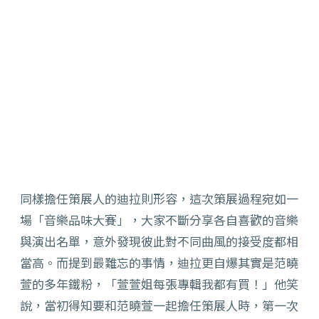
同樣擔任策展人的迪拉則形容，這次策展過程宛如一
場「音樂品味大賽」，大家不斷分享各自喜歡的音樂
與演出名單，意外發現彼此對不同曲風的接受度都相
當高。而提到最難忘的事情，迪拉更自爆其實是范曉
萱的多年鐵粉，「萱萱姐每張專輯我都有買！」他笑
說，當初得知要和范曉萱一起擔任策展人時，第一次