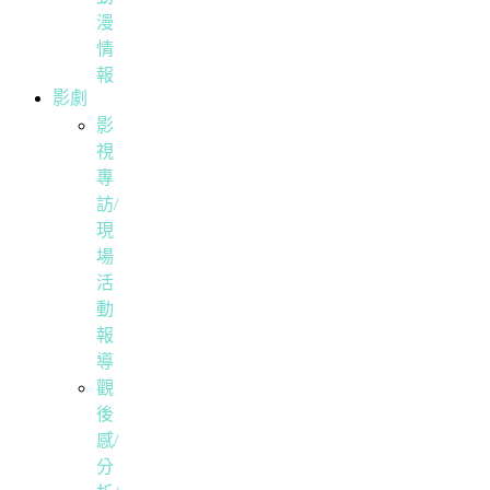
漫
情
報
影劇
影
視
專
訪/
現
場
活
動
報
導
觀
後
感/
分