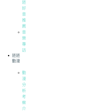
迷
好
音
推
薦
音
樂
專
訪
迷迷
動漫
動
漫
分
析
考
察
介