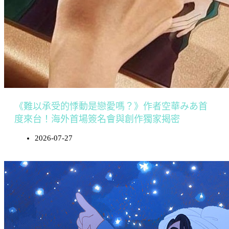
《難以承受的悸動是戀愛嗎？》作者空華みあ首
度來台！海外首場簽名會與創作獨家揭密
2026-07-27