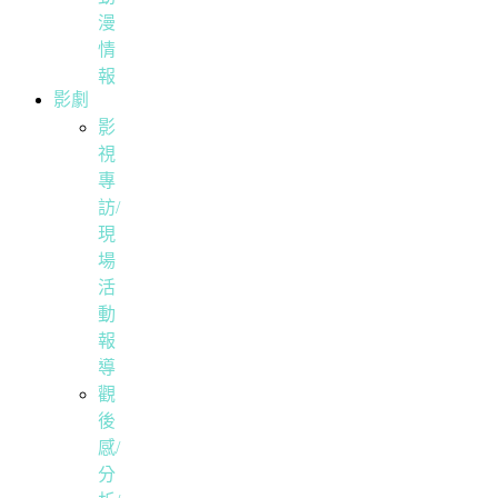
漫
情
報
影劇
影
視
專
訪/
現
場
活
動
報
導
觀
後
感/
分