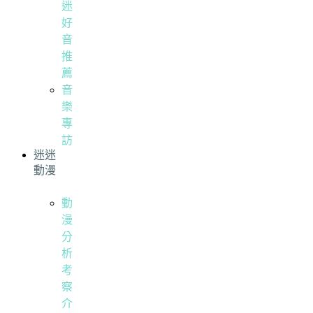
迷
好
音
推
薦
音
樂
專
訪
迷迷
動漫
動
漫
分
析
考
察
介