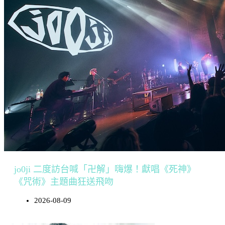
jo0ji 二度訪台喊「卍解」嗨爆！獻唱《死神》
《咒術》主題曲狂送飛吻
2026-08-09