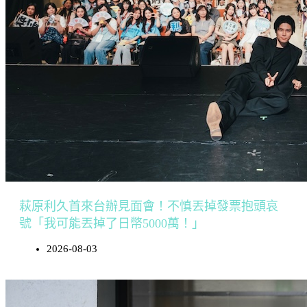
萩原利久首來台辦見面會！不慎丟掉發票抱頭哀
號「我可能丟掉了日幣5000萬！」
2026-08-03