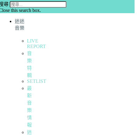
搜尋
Close this search box.
迷迷
音樂
LIVE
REPORT
音
樂
特
輯
SETLIST
最
新
音
樂
情
報
迷