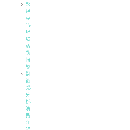
影
視
專
訪/
現
場
活
動
報
導
觀
後
感/
分
析/
演
員
介
紹