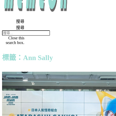
搜尋
搜尋
Close this
search box.
標籤：Ann Sally