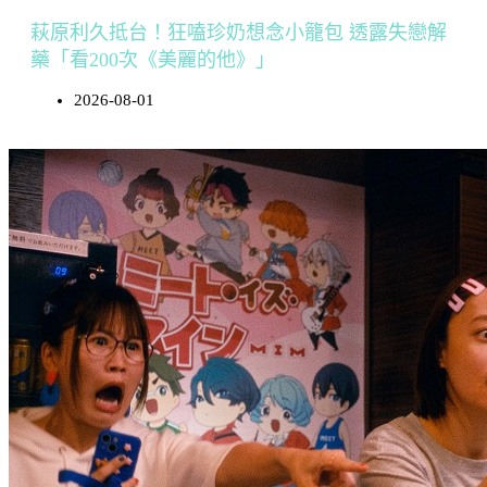
萩原利久抵台！狂嗑珍奶想念小籠包 透露失戀解
藥「看200次《美麗的他》」
2026-08-01