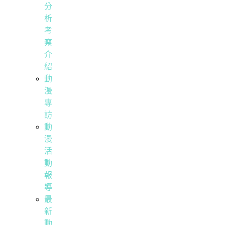
分
析
考
察
介
紹
動
漫
專
訪
動
漫
活
動
報
導
最
新
動