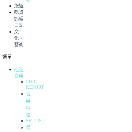
旅遊
吃貨
迷編
日記
文
化・
藝術
選單
迷迷
音樂
LIVE
REPORT
音
樂
特
輯
SETLIST
最