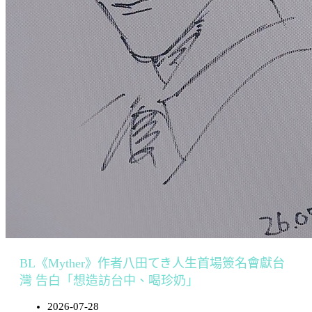
BL《Myther》作者八田てき人生首場簽名會獻台
灣 告白「想造訪台中、喝珍奶」
2026-07-28