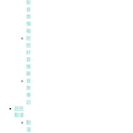
新
音
樂
情
報
迷
迷
好
音
推
薦
音
樂
專
訪
迷迷
動漫
動
漫