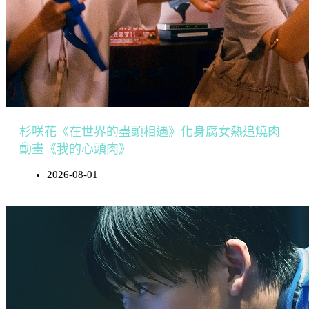
杉咲花《在世界的盡頭相遇》化身腐女熱追燒肉
動畫《我的心頭肉》
2026-08-01