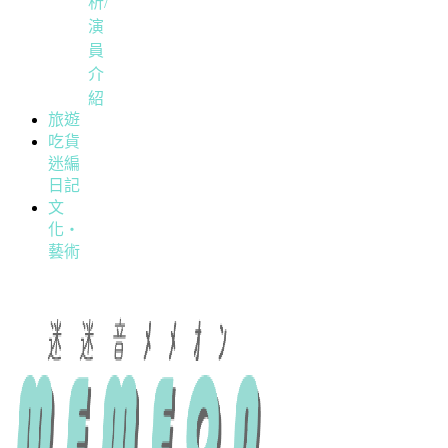
析/
演
員
介
紹
旅遊
吃貨
迷編
日記
文
化・
藝術