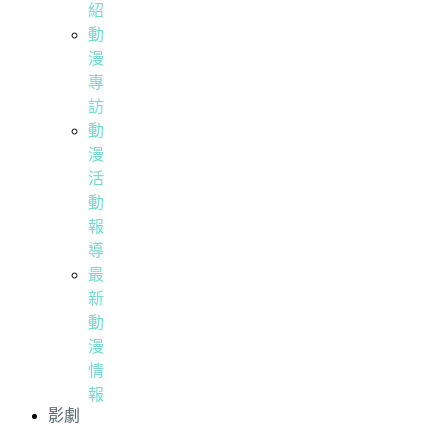
紹
動
漫
專
訪
動
漫
活
動
報
導
最
新
動
漫
情
報
影劇