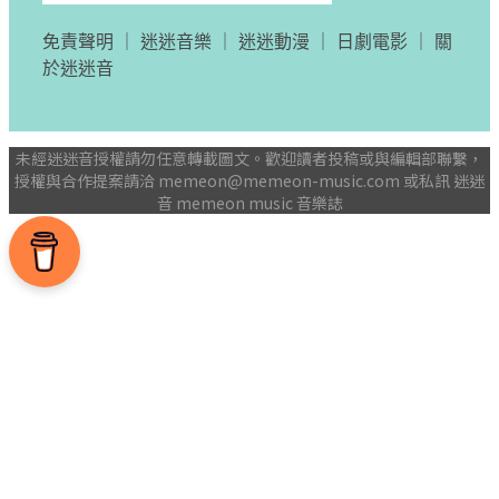
免責聲明
｜
迷迷音樂
｜
迷迷動漫
｜
日劇電影
｜
關
於迷迷音
未經迷迷音授權請勿任意轉載圖文。歡迎讀者投稿或與編輯部聯繫，
授權與合作提案請洽
memeon@memeon-music.com
或私訊 迷迷
音 memeon music 音樂誌