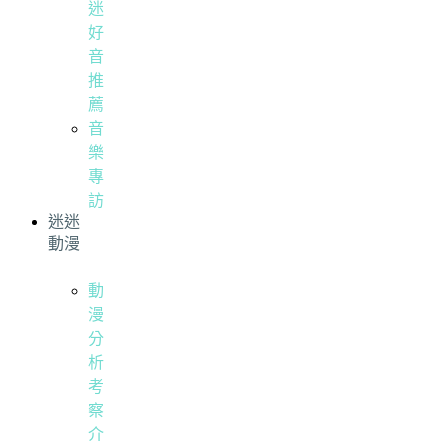
迷
好
音
推
薦
音
樂
專
訪
迷迷
動漫
動
漫
分
析
考
察
介