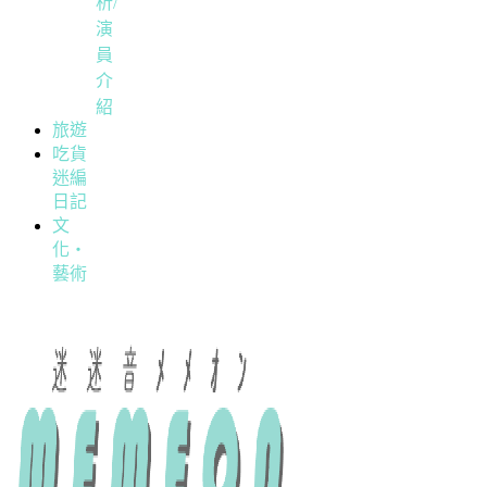
析/
演
員
介
紹
旅遊
吃貨
迷編
日記
文
化・
藝術