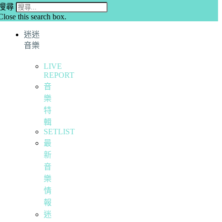
搜尋
Close this search box.
迷迷
音樂
LIVE
REPORT
音
樂
特
輯
SETLIST
最
新
音
樂
情
報
迷