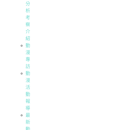
分
析
考
察
介
紹
動
漫
專
訪
動
漫
活
動
報
導
最
新
動