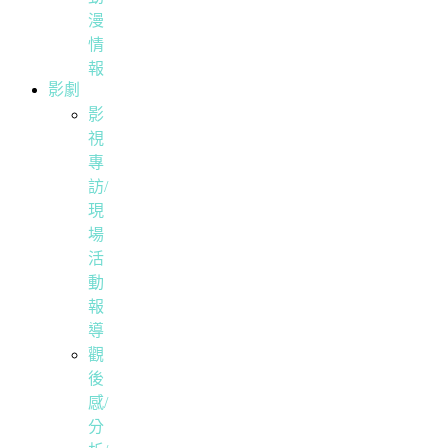
漫
情
報
影劇
影
視
專
訪/
現
場
活
動
報
導
觀
後
感/
分