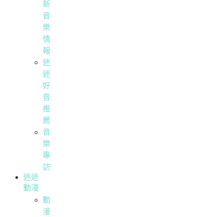
新
音
樂
情
報
迷
迷
好
音
推
薦
音
樂
專
訪
迷迷
動漫
動
漫