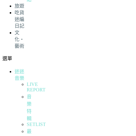
旅遊
吃貨
迷編
日記
文
化・
藝術
選單
迷迷
音樂
LIVE
REPORT
音
樂
特
輯
SETLIST
最