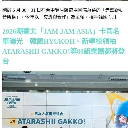
剛於 5 月 30、31 日在台中豐原體育場圓滿落幕的「赤聲躁動
音樂祭」，今年以「交流與合作」為主軸，攜手韓國 […]
2026潮臺北「JAM JAM ASIA」卡司名
單曝光 韓國HYUKOH、新學校領袖
ATARASHII GAKKO!等80組樂團都將登
台