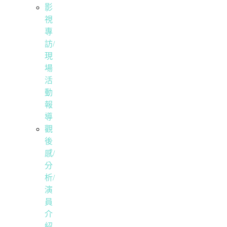
影
視
專
訪/
現
場
活
動
報
導
觀
後
感/
分
析/
演
員
介
紹