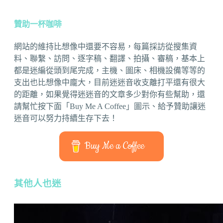
贊助一杯咖啡
網站的維持比想像中還要不容易，每篇採訪從搜集資
料、聯繫、訪問、逐字稿、翻譯、拍攝、審稿，基本上
都是迷編從頭到尾完成，主機、圖床、相機設備等等的
支出也比想像中龐大，目前迷迷音收支離打平還有很大
的距離，如果覺得迷迷音的文章多少對你有些幫助，還
請幫忙按下面「Buy Me A Coffee」圖示、給予贊助讓迷
迷音可以努力持續生存下去！
Buy Me a Coffee
其他人也迷