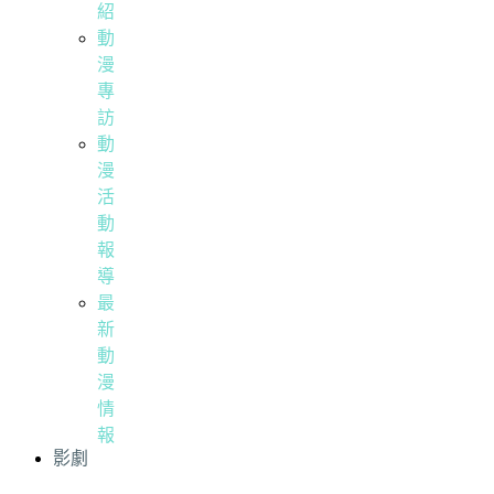
紹
動
漫
專
訪
動
漫
活
動
報
導
最
新
動
漫
情
報
影劇