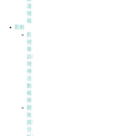
漫
情
報
影劇
影
視
專
訪/
現
場
活
動
報
導
觀
後
感/
分