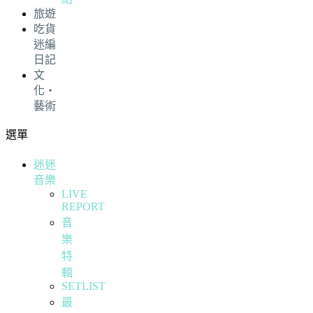
旅遊
吃貨
迷編
日記
文
化・
藝術
選單
迷迷
音樂
LIVE
REPORT
音
樂
特
輯
SETLIST
最