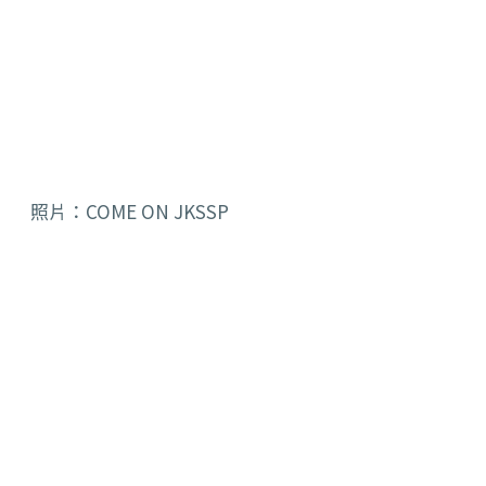
照片：COME ON JKSSP