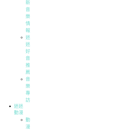
新
音
樂
情
報
迷
迷
好
音
推
薦
音
樂
專
訪
迷迷
動漫
動
漫