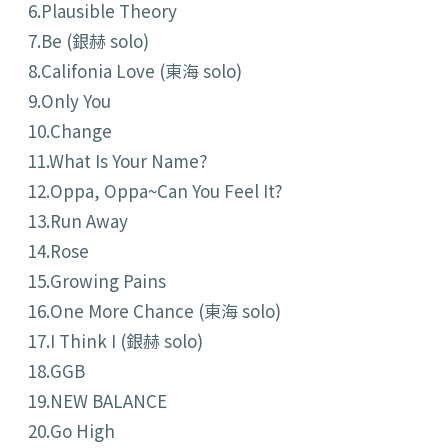
6.Plausible Theory
7.Be (銀赫 solo)
8.Califonia Love (東海 solo)
9.Only You
10.Change
11.What Is Your Name?
12.Oppa, Oppa~Can You Feel It?
13.Run Away
14.Rose
15.Growing Pains
16.One More Chance (東海 solo)
17.I Think I (銀赫 solo)
18.GGB
19.NEW BALANCE
20.Go High