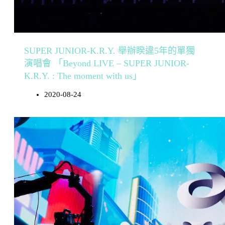
SUPER JUNIOR-K.R.Y. 舉辦睽違5年的單獨
演唱會 「Beyond LIVE – SUPER JUNIOR-
K.R.Y. : The moment with us」
2020-08-24