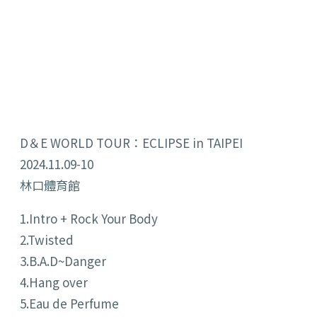
D＆E WORLD TOUR：ECLIPSE in TAIPEI
2024.11.09-10
林口體育館
1.Intro + Rock Your Body
2.Twisted
3.B.A.D~Danger
4.Hang over
5.Eau de Perfume