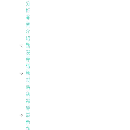
分
析
考
察
介
紹
動
漫
專
訪
動
漫
活
動
報
導
最
新
動