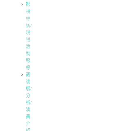
影
視
專
訪/
現
場
活
動
報
導
觀
後
感/
分
析/
演
員
介
紹