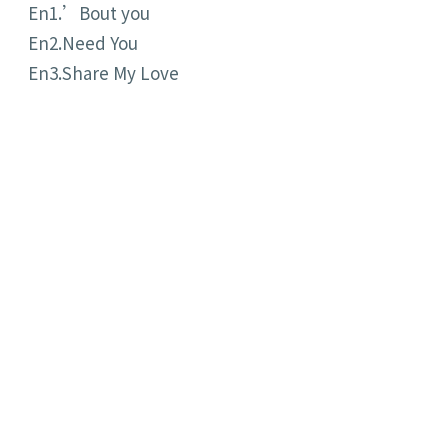
En1.’Bout you
En2.Need You
En3.Share My Love