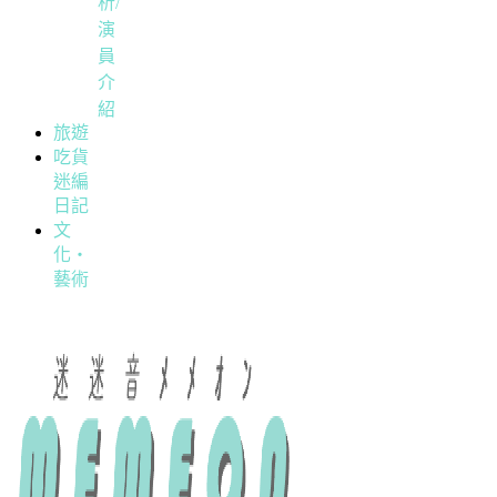
析/
演
員
介
紹
旅遊
吃貨
迷編
日記
文
化・
藝術