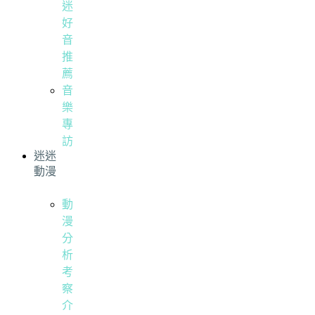
迷
好
音
推
薦
音
樂
專
訪
迷迷
動漫
動
漫
分
析
考
察
介