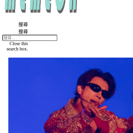
搜尋
搜尋
Close this
search box.