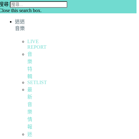
搜尋
Close this search box.
迷迷
音樂
LIVE
REPORT
音
樂
特
輯
SETLIST
最
新
音
樂
情
報
迷