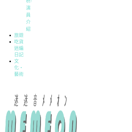
析/
演
員
介
紹
旅遊
吃貨
迷編
日記
文
化・
藝術