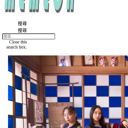
搜尋
搜尋
Close this
search box.