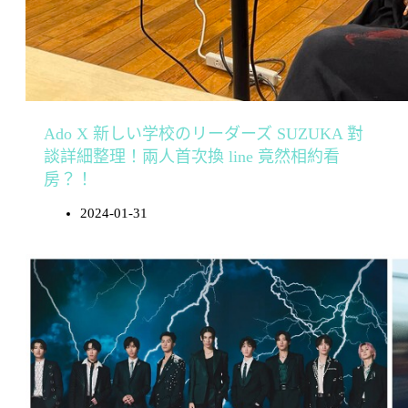
Ado X 新しい学校のリーダーズ SUZUKA 對
談詳細整理！兩人首次換 line 竟然相約看
房？！
2024-01-31