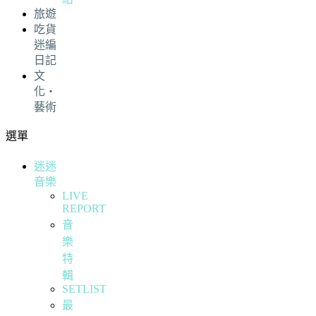
旅遊
吃貨
迷編
日記
文
化・
藝術
選單
迷迷
音樂
LIVE
REPORT
音
樂
特
輯
SETLIST
最