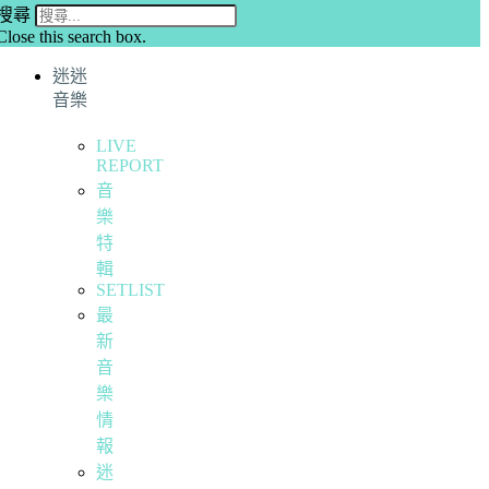
搜尋
Close this search box.
迷迷
音樂
LIVE
REPORT
音
樂
特
輯
SETLIST
最
新
音
樂
情
報
迷