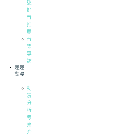
迷
好
音
推
薦
音
樂
專
訪
迷迷
動漫
動
漫
分
析
考
察
介