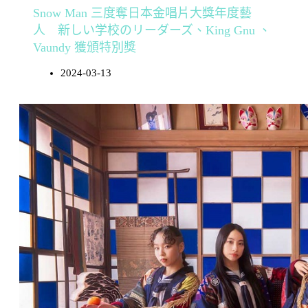
Snow Man 三度奪日本金唱片大獎年度藝
人 新しい学校のリーダーズ、King Gnu 、
Vaundy 獲頒特別獎
2024-03-13