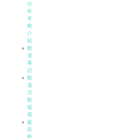
分
析
考
察
介
紹
動
漫
專
訪
動
漫
活
動
報
導
最
新
動