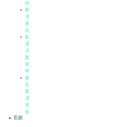
紹
動
漫
專
訪
動
漫
活
動
報
導
最
新
動
漫
情
報
影劇