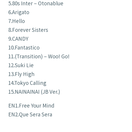
5.
80s Inter – Otonablue
6.
Arigato
7.H
ello
8.
Forever Sisters
9.
CANDY
10.
Fantastico
11.
(Transition) – Woo! Go!
12.Suki Lie
13.Fly High
14.Tokyo Calling
15.NAINAINAI (JB Ver.)
EN1.Free Your Mind
EN2.Que Sera Sera