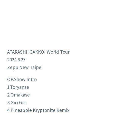
ATARASHII GAKKO! World Tour
2024.6.27
Zepp New Taipei
OP.
Show Intro
1.
Toryanse
2.
Omakase
3.
Giri Giri
4.Pineapple Kryptonite
Remix