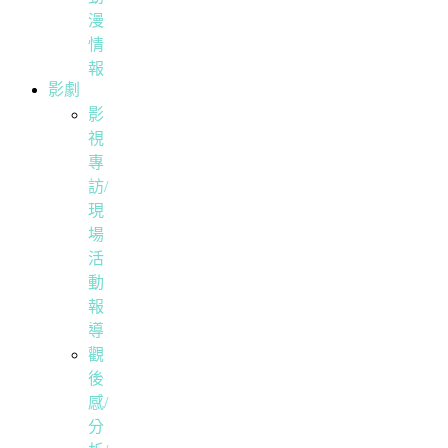
漫
情
報
影劇
影
視
專
訪/
現
場
活
動
報
導
觀
後
感/
分