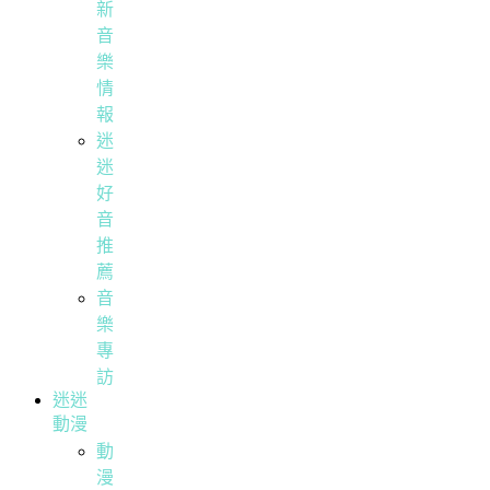
新
音
樂
情
報
迷
迷
好
音
推
薦
音
樂
專
訪
迷迷
動漫
動
漫