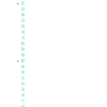
影
視
專
訪/
現
場
活
動
報
導
觀
後
感/
分
析/
演
員
介
紹