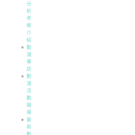
分
析
考
察
介
紹
動
漫
專
訪
動
漫
活
動
報
導
最
新
動