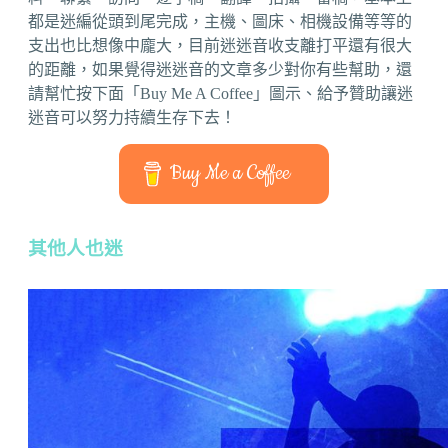
都是迷編從頭到尾完成，主機、圖床、相機設備等等的
支出也比想像中龐大，目前迷迷音收支離打平還有很大
的距離，如果覺得迷迷音的文章多少對你有些幫助，還
請幫忙按下面「Buy Me A Coffee」圖示、給予贊助讓迷
迷音可以努力持續生存下去！
Buy Me a Coffee
其他人也迷