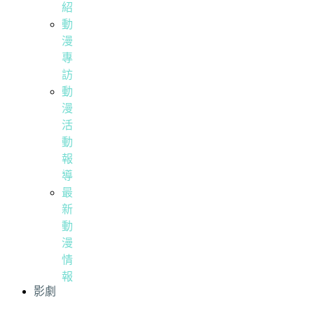
紹
動
漫
專
訪
動
漫
活
動
報
導
最
新
動
漫
情
報
影劇