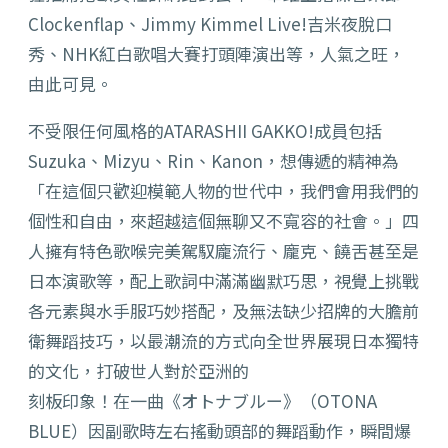
Clockenflap、Jimmy Kimmel Live!吉米夜脫口
秀、NHK紅白歌唱大賽打頭陣演出等，人氣之旺，
由此可見。
不受限任何風格的ATARASHII GAKKO!成員包括
Suzuka、Mizyu、Rin、Kanon，想傳遞的精神為
「在這個只歡迎模範人物的世代中，我們會用我們的
個性和自由，來超越這個無聊又不寬容的社會。」四
人擁有特色歌喉完美駕馭龐流行、龐克、饒舌甚至是
日本演歌等，配上歌詞中滿滿幽默巧思，視覺上挑戰
各元素與水手服巧妙搭配，及無法缺少招牌的大膽前
衛舞蹈技巧，以最潮流的方式向全世界展現日本獨特
的文化，打破世人對於亞洲的
刻板印象！在一曲《オトナブルー》（OTONA
BLUE）因副歌時左右搖動頭部的舞蹈動作，瞬間爆