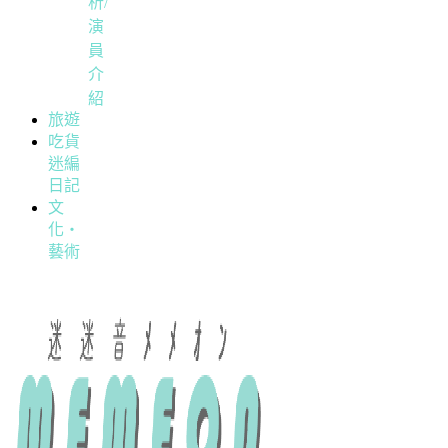
析/
演
員
介
紹
旅遊
吃貨
迷編
日記
文
化・
藝術