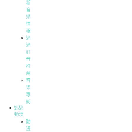
新
音
樂
情
報
迷
迷
好
音
推
薦
音
樂
專
訪
迷迷
動漫
動
漫