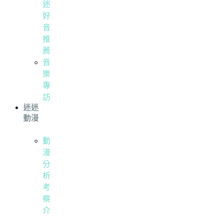
迷
好
音
推
薦
音
樂
專
訪
迷迷
動漫
動
漫
分
析
考
察
介