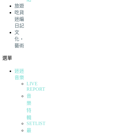
旅遊
吃貨
迷編
日記
文
化・
藝術
選單
迷迷
音樂
LIVE
REPORT
音
樂
特
輯
SETLIST
最