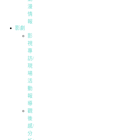
漫
情
報
影劇
影
視
專
訪/
現
場
活
動
報
導
觀
後
感/
分