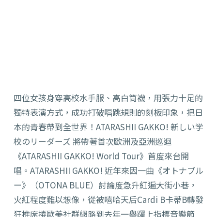
四位女孩身穿高校水手服、高白筒襪，用張力十足的
獨特表演方式，成功打破唱跳規則的刻板印象，把日
本的青春帶到全世界！ATARASHII GAKKO! 新しい学
校のリーダーズ 將帶著首次歐洲及亞洲巡迴
《ATARASHII GAKKO! World Tour》首度來台開
唱。ATARASHII GAKKO! 近年來因一曲《オトナブル
ー》（OTONA BLUE）討論度急升紅遍大街小巷，
火紅程度難以想像，從被嘻哈天后Cardi B卡蒂B轉發
狂推席捲歐美社群網路到去年一舉躍上指標音樂節