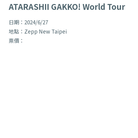
ATARASHII GAKKO! World Tour
日期：2024/6/27
地點：Zepp New Taipei
票價：⁠