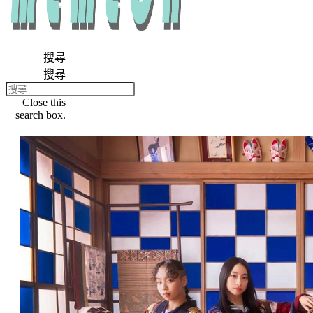
搜尋
搜尋
Close this
search box.