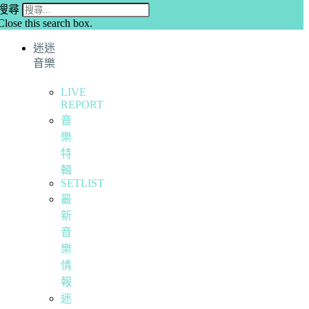
搜尋
Close this search box.
迷迷
音樂
LIVE
REPORT
音
樂
特
輯
SETLIST
最
新
音
樂
情
報
迷