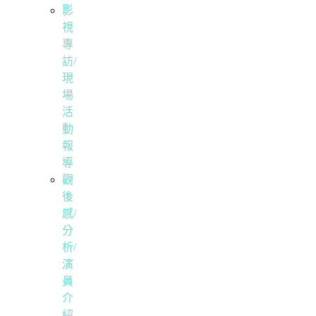
影
視
專
訪/
現
場
活
動
報
導
觀
後
感/
分
析/
演
員
介
紹