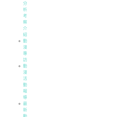
分
析
考
察
介
紹
動
漫
專
訪
動
漫
活
動
報
導
最
新
動