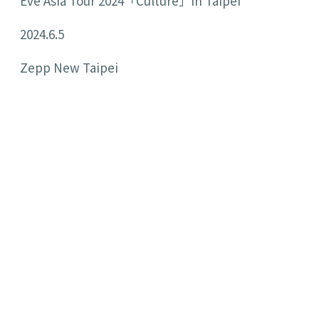
Eve Asia Tour 2024
「
Culture
」
in Taipei
2024.6.5
Zepp New Taipei