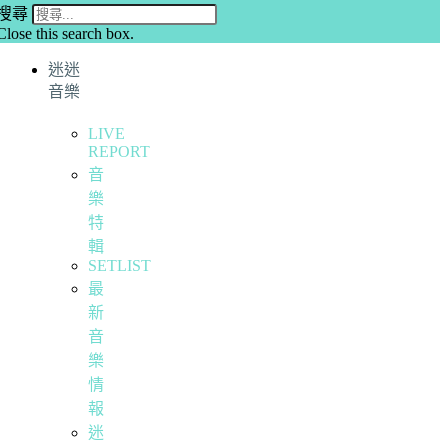
搜尋
Close this search box.
迷迷
音樂
LIVE
REPORT
音
樂
特
輯
SETLIST
最
新
音
樂
情
報
迷