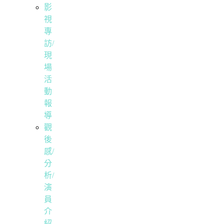
影
視
專
訪/
現
場
活
動
報
導
觀
後
感/
分
析/
演
員
介
紹