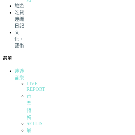
旅遊
吃貨
迷編
日記
文
化・
藝術
選單
迷迷
音樂
LIVE
REPORT
音
樂
特
輯
SETLIST
最