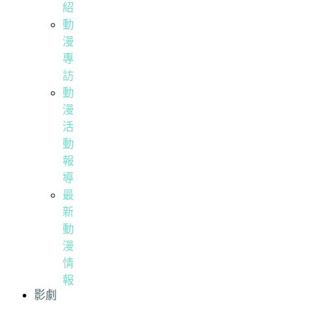
紹
動
漫
專
訪
動
漫
活
動
報
導
最
新
動
漫
情
報
影劇