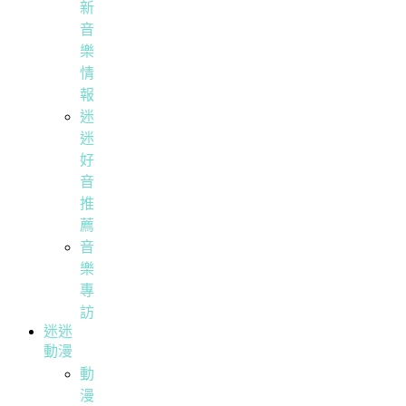
新
音
樂
情
報
迷
迷
好
音
推
薦
音
樂
專
訪
迷迷
動漫
動
漫