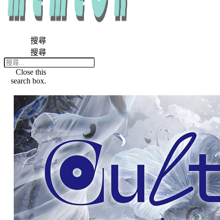
搜尋
搜尋
Close this
search box.