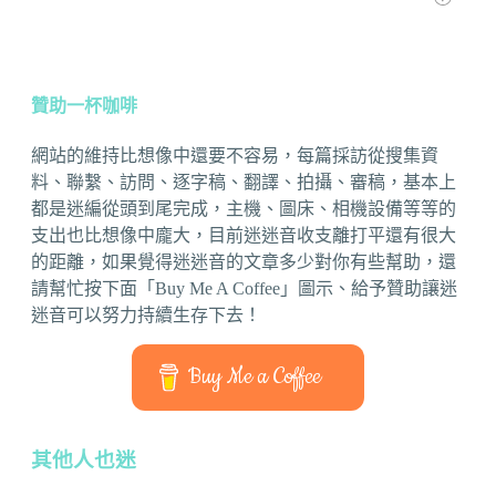
贊助一杯咖啡
網站的維持比想像中還要不容易，每篇採訪從搜集資
料、聯繫、訪問、逐字稿、翻譯、拍攝、審稿，基本上
都是迷編從頭到尾完成，主機、圖床、相機設備等等的
支出也比想像中龐大，目前迷迷音收支離打平還有很大
的距離，如果覺得迷迷音的文章多少對你有些幫助，還
請幫忙按下面「Buy Me A Coffee」圖示、給予贊助讓迷
迷音可以努力持續生存下去！
Buy Me a Coffee
其他人也迷