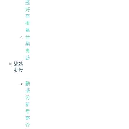
迷
好
音
推
薦
音
樂
專
訪
迷迷
動漫
動
漫
分
析
考
察
介