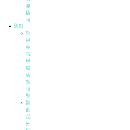
漫
情
報
影劇
影
視
專
訪/
現
場
活
動
報
導
觀
後
感/
分