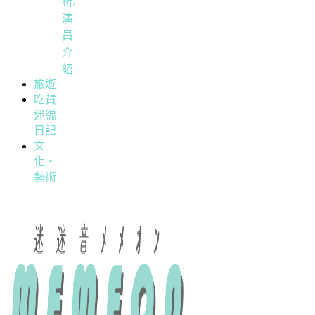
析/
演
員
介
紹
旅遊
吃貨
迷編
日記
文
化・
藝術