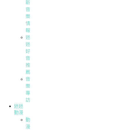
新
音
樂
情
報
迷
迷
好
音
推
薦
音
樂
專
訪
迷迷
動漫
動
漫