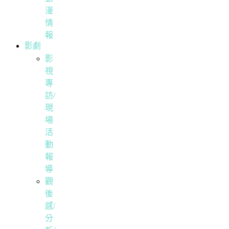
漫
情
報
影劇
影
視
專
訪/
現
場
活
動
報
導
觀
後
感/
分