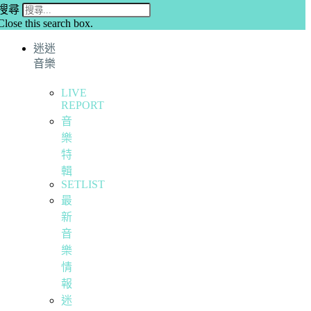
搜尋
Close this search box.
迷迷
音樂
LIVE
REPORT
音
樂
特
輯
SETLIST
最
新
音
樂
情
報
迷