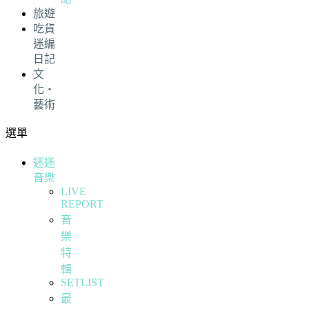
旅遊
吃貨
迷編
日記
文
化・
藝術
選單
迷迷
音樂
LIVE
REPORT
音
樂
特
輯
SETLIST
最