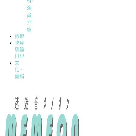
析/
演
員
介
紹
旅遊
吃貨
迷編
日記
文
化・
藝術