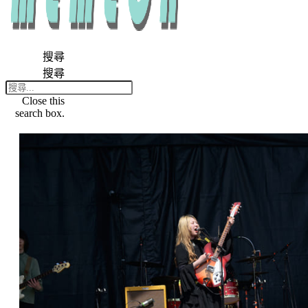
搜尋
搜尋
Close this
search box.