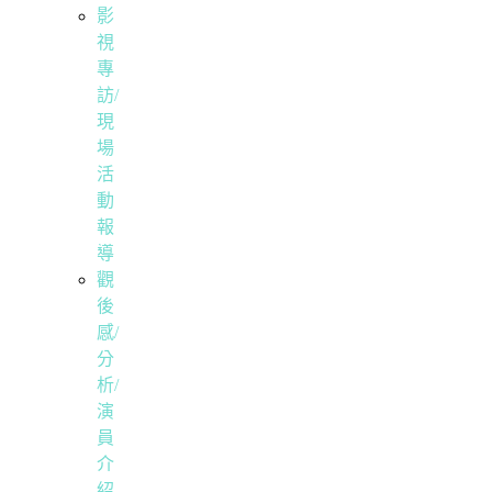
影
視
專
訪/
現
場
活
動
報
導
觀
後
感/
分
析/
演
員
介
紹