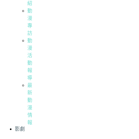
紹
動
漫
專
訪
動
漫
活
動
報
導
最
新
動
漫
情
報
影劇