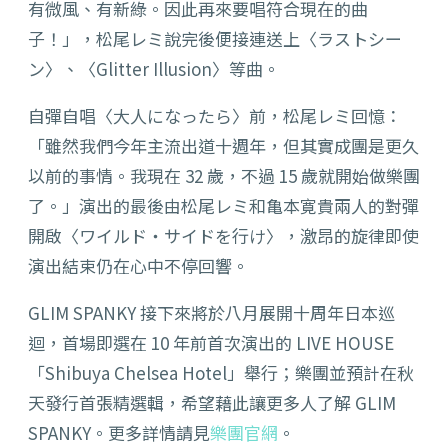
有微風、有新綠。因此再來要唱符合現在的曲
子！」，松尾
レミ說完後便
接連送上〈ラストシー
ン〉、〈Glitter Illusion〉等曲。
自彈自唱〈大人になったら〉前，
松尾レミ回憶：
「
雖然我們今年主流出道十週年，但其實成團是更久
以前的事情。我現在 32 歲，不過 15 歲就開始做樂團
了。」演出的最後由
松尾レミ和亀本寛貴
兩人的對彈
開啟〈ワイルド・サイドを行け〉，激昂的旋律即使
演出結束仍在心中不停回響。
GLIM SPANKY 接下來將於八月展開十周年日本巡
迴，首場即選在 10 年前首次演出的 LIVE HOUSE
「Shibuya Chelsea Hotel」舉行；樂團並預計在秋
天發行首張精選輯，希望藉此讓更多人了解 GLIM
SPANKY。更多詳情請見
樂團官網
。