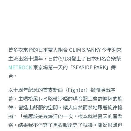
曾多次來台的日本雙人組合 GLIM SPANKY 今年迎來
主流出道十週年，日前(5/18)登上了日本知名音樂祭
METROCK
東京場第一天的「SEASIDE PARK」舞
台。
以十周年紀念的首支新曲〈Fighter〉揭開演出序
幕，主唱
松尾レミ
略帶沙啞的嗓音配上些許慵懶的旋
律，營造出舒服的空間，讓人自然而然地跟著旋律搖
擺。「這應該是最爆汗的一次，根本就是夏天的音樂
祭。結果我不但穿了黑衣服還穿了絲襪。雖然很熱但