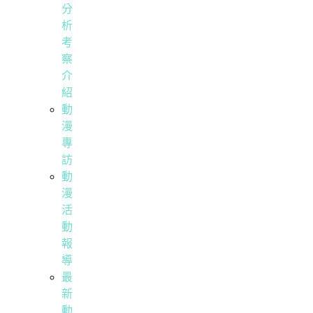
分
析
考
察
介
紹
動
漫
專
訪
動
漫
活
動
報
導
最
新
動