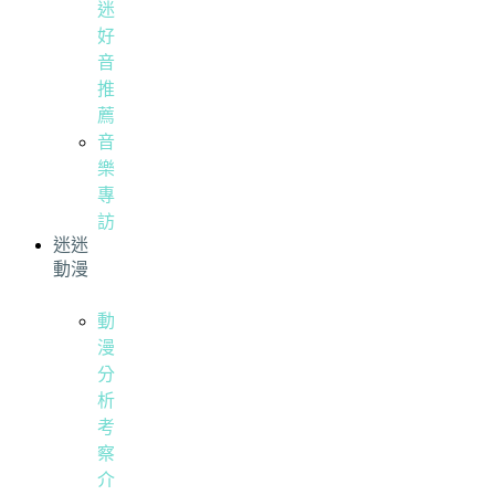
迷
好
音
推
薦
音
樂
專
訪
迷迷
動漫
動
漫
分
析
考
察
介