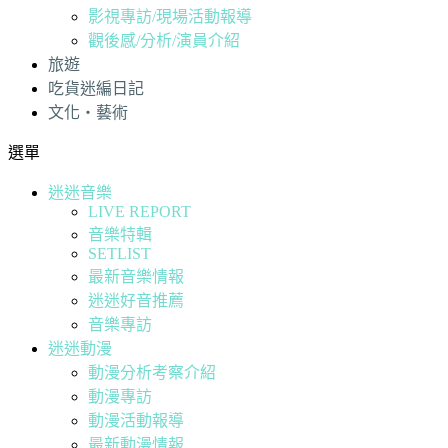
影視專訪/現場活動報導
觀後感/分析/演員介紹
旅遊
吃貨迷編日記
文化・藝術
選單
迷迷音樂
LIVE REPORT
音樂特輯
SETLIST
最新音樂情報
迷迷好音推薦
音樂專訪
迷迷動漫
動漫分析考察介紹
動漫專訪
動漫活動報導
最新動漫情報