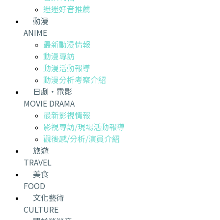
迷迷好音推薦
動漫
ANIME
最新動漫情報
動漫專訪
動漫活動報導
動漫分析考察介紹
日劇・電影
MOVIE DRAMA
最新影視情報
影視專訪/現場活動報導
觀後感/分析/演員介紹
旅遊
TRAVEL
美食
FOOD
文化藝術
CULTURE