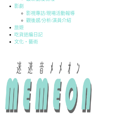
影劇
影視專訪/現場活動報導
觀後感/分析/演員介紹
旅遊
吃貨迷編日記
文化・藝術