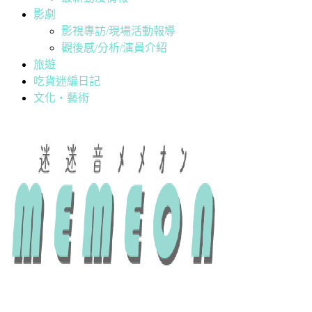
影劇
影視專訪/現場活動報導
觀後感/分析/演員介紹
旅遊
吃貨迷編日記
文化・藝術