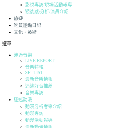
影視專訪/現場活動報導
觀後感/分析/演員介紹
旅遊
吃貨迷編日記
文化・藝術
選單
迷迷音樂
LIVE REPORT
音樂特輯
SETLIST
最新音樂情報
迷迷好音推薦
音樂專訪
迷迷動漫
動漫分析考察介紹
動漫專訪
動漫活動報導
最新動漫情報