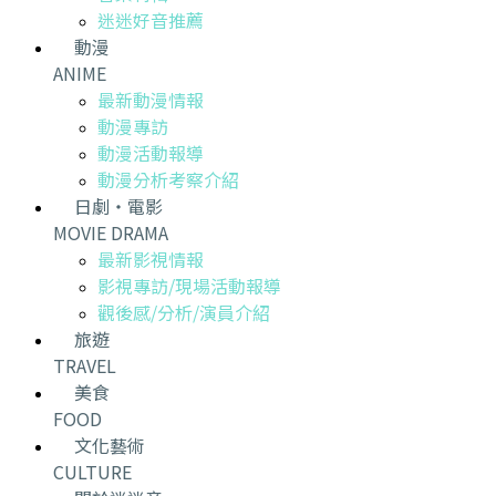
迷迷好音推薦
動漫
ANIME
最新動漫情報
動漫專訪
動漫活動報導
動漫分析考察介紹
日劇・電影
MOVIE DRAMA
最新影視情報
影視專訪/現場活動報導
觀後感/分析/演員介紹
旅遊
TRAVEL
美食
FOOD
文化藝術
CULTURE