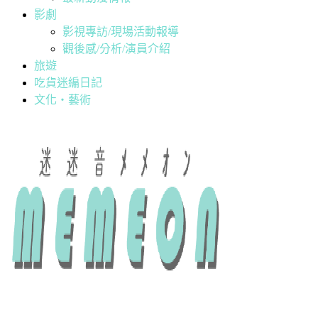
影劇
影視專訪/現場活動報導
觀後感/分析/演員介紹
旅遊
吃貨迷編日記
文化・藝術