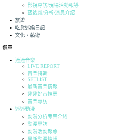
影視專訪/現場活動報導
觀後感/分析/演員介紹
旅遊
吃貨迷編日記
文化・藝術
選單
迷迷音樂
LIVE REPORT
音樂特輯
SETLIST
最新音樂情報
迷迷好音推薦
音樂專訪
迷迷動漫
動漫分析考察介紹
動漫專訪
動漫活動報導
最新動漫情報