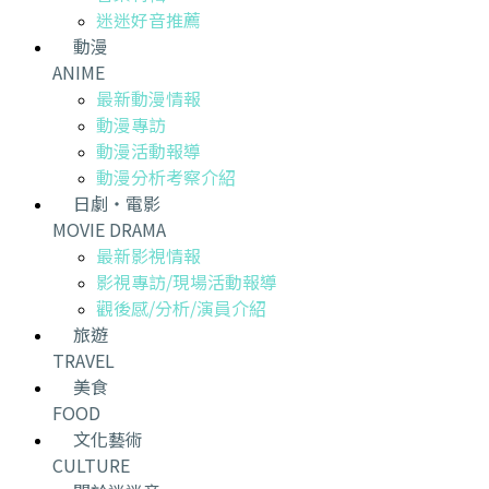
迷迷好音推薦
動漫
ANIME
最新動漫情報
動漫專訪
動漫活動報導
動漫分析考察介紹
日劇・電影
MOVIE DRAMA
最新影視情報
影視專訪/現場活動報導
觀後感/分析/演員介紹
旅遊
TRAVEL
美食
FOOD
文化藝術
CULTURE