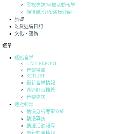
影視專訪/現場活動報導
觀後感/分析/演員介紹
旅遊
吃貨迷編日記
文化・藝術
選單
迷迷音樂
LIVE REPORT
音樂特輯
SETLIST
最新音樂情報
迷迷好音推薦
音樂專訪
迷迷動漫
動漫分析考察介紹
動漫專訪
動漫活動報導
最新動漫情報