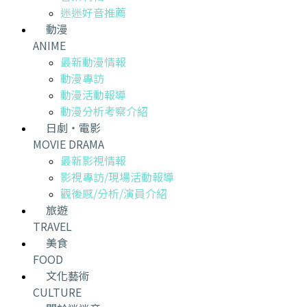
迷迷好音推薦
動漫
ANIME
最新動漫情報
動漫專訪
動漫活動報導
動漫分析考察介紹
日劇・電影
MOVIE DRAMA
最新影視情報
影視專訪/現場活動報導
觀後感/分析/演員介紹
旅遊
TRAVEL
美食
FOOD
文化藝術
CULTURE