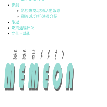
影劇
影視專訪/現場活動報導
觀後感/分析/演員介紹
旅遊
吃貨迷編日記
文化・藝術