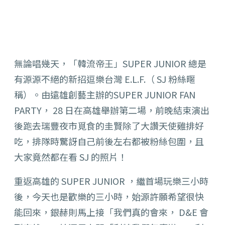
無論唱幾天，「韓流帝王」SUPER JUNIOR 總是
有源源不絕的新招逗樂台灣 E.L.F.（
SJ 粉絲暱
稱）。由遠雄創藝主辦的SUPER JUNIOR FAN
PARTY， 28 日在高雄舉辦第二場，
前晚結束演出
後跑去瑞豐夜市覓食的圭賢除了大讚天使雞排好
吃，
排隊時驚訝自己前後左右都被粉絲包圍，
且
大家竟然都在看 SJ 的照片！
重返高雄的 SUPER JUNIOR ，繼首場玩樂三小時
後，今天也是歡樂的三小時，
始源許願希望很快
能回來，銀赫則馬上接「我們真的會來， D&
E 會