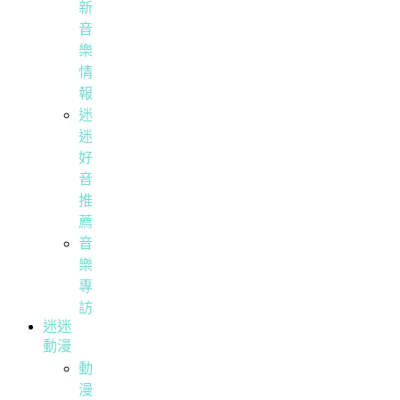
新
音
樂
情
報
迷
迷
好
音
推
薦
音
樂
專
訪
迷迷
動漫
動
漫