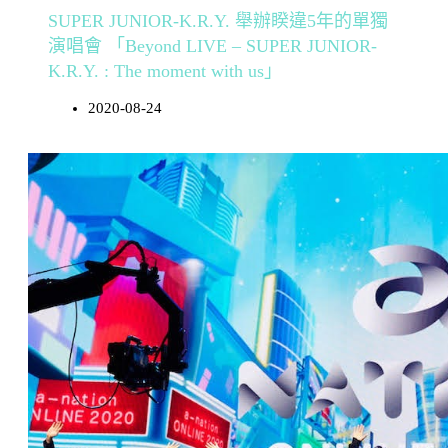
SUPER JUNIOR-K.R.Y. 舉辦睽違5年的單獨
演唱會 「Beyond LIVE – SUPER JUNIOR-
K.R.Y. : The moment with us」
2020-08-24