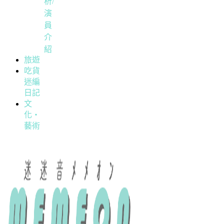
析/
演
員
介
紹
旅遊
吃貨
迷編
日記
文
化・
藝術