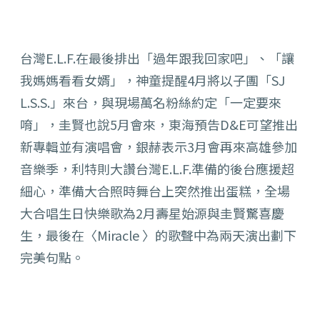
台灣E.L.F.在最後排出「過年跟我回家吧」、「
讓
我媽媽看看女婿」，神童提醒4月將以子團「SJ
L.S.S.」來台，與現場萬名粉絲約定「一定要來
唷」，
圭賢也說5月會來，東海預告D&E可望推出
新專輯並有演唱會，
銀赫表示3月會再來高雄參加
音樂季，利特則大讚台灣E.L.F.
準備的後台應援超
細心，準備大合照時舞台上突然推出蛋糕，
全場
大合唱生日快樂歌為2月壽星始源與圭賢驚喜慶
生，最後在〈
Miracle 〉的歌聲中為兩天演出劃下
完美句點。