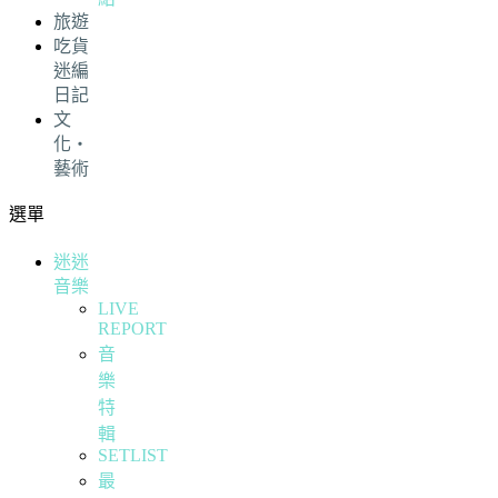
旅遊
吃貨
迷編
日記
文
化・
藝術
選單
迷迷
音樂
LIVE
REPORT
音
樂
特
輯
SETLIST
最