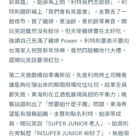
到高雄」，始源馬上問「利特我們怎麼辦」，利
特則隨即補上「
我們會有見面會」，圭賢去了一
趟夜市，買了雞排、蔥油餅、
蔥抓餅等美食，開
玩笑說雖然沒有股份，但天使雞排實在太好吃，
強調自己充滿了雞排 Power 。
利特則要表示要向
台灣家人祝賀新年快樂，竟然四肢觸地行大禮，
還開玩笑說要領紅包。
第二天遊戲橋段準備新招，
先是利用烤土司機看
誰能夠在彈出來的瞬間用嘴咬住吐司，
結果全員
都失敗，東海則在立酒瓶展現高超的平衡力；
晚
餐話題則出了「想要組什麼子團」問題，東海希
望能有個舞蹈團，
圭賢則點名利特、始源等成
員，開玩笑說「SUPER JUNIOR 老人」，始源則
在旁幫腔「叫SUPER JUNIOR 40好了」，無極限