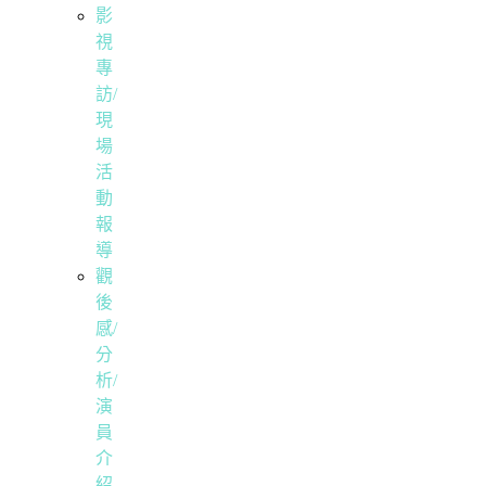
影
視
專
訪/
現
場
活
動
報
導
觀
後
感/
分
析/
演
員
介
紹