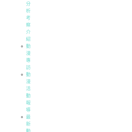
分
析
考
察
介
紹
動
漫
專
訪
動
漫
活
動
報
導
最
新
動