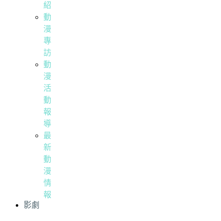
紹
動
漫
專
訪
動
漫
活
動
報
導
最
新
動
漫
情
報
影劇