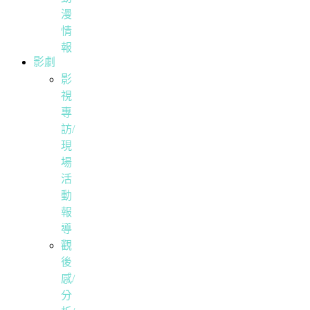
漫
情
報
影劇
影
視
專
訪/
現
場
活
動
報
導
觀
後
感/
分