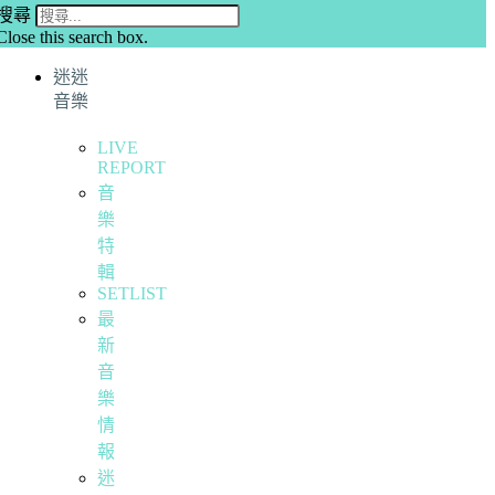
搜尋
Close this search box.
迷迷
音樂
LIVE
REPORT
音
樂
特
輯
SETLIST
最
新
音
樂
情
報
迷