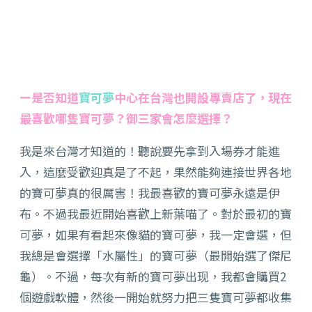
ー是否知道
寶可夢
中心在台灣也開設專賣店了，現在
最喜歡哪隻寶可夢？御三家會怎麼選擇？
我是來台灣才知道的！聽說要先拿到入場券才能進
入，這麼受歡迎真是了不起，果然能夠連接世界各地
的寶可夢真的很厲害！我最喜歡的寶可夢永遠是伊
布。不過我最近開始喜歡上新葉喵了。對於最初的寶
可夢，如果有看起來像貓的寶可夢，我一定會選，但
我總是會選擇「水屬性」的寶可夢（最開始選了傑尼
龜）。不過，每次有新的寶可夢出现，我都會購買2
個遊戲軟體，然後一開始就努力把三隻寶可夢都收集