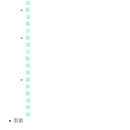
紹
動
漫
專
訪
動
漫
活
動
報
導
最
新
動
漫
情
報
影劇