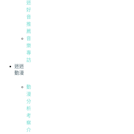
迷
好
音
推
薦
音
樂
專
訪
迷迷
動漫
動
漫
分
析
考
察
介