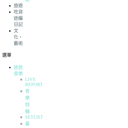
旅遊
吃貨
迷編
日記
文
化・
藝術
選單
迷迷
音樂
LIVE
REPORT
音
樂
特
輯
SETLIST
最