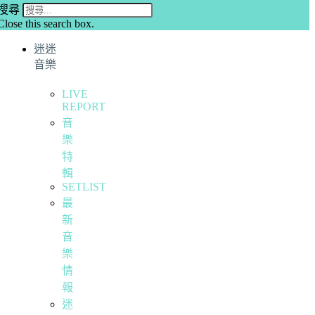
搜尋
Close this search box.
迷迷
音樂
LIVE
REPORT
音
樂
特
輯
SETLIST
最
新
音
樂
情
報
迷