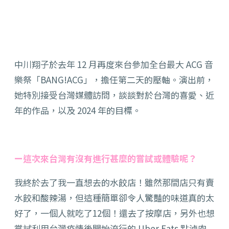
中川翔子於去年 12 月再度來台參加全台最大 ACG 音
樂祭「BANG!ACG」，擔任第二天的壓軸。演出前，
她特別接受台灣媒體訪問，談談對於台灣的喜愛、近
年的作品，以及 2024 年的目標。
ー這次來台灣有沒有進行甚麼的嘗試或體驗呢？
我終於去了我一直想去的水餃店！雖然那間店只有賣
水餃和酸辣湯，但這種簡單卻令人驚豔的味道真的太
好了，一個人就吃了12個！還去了按摩店，另外也想
嘗試利用台灣疫情後開始流行的 Uber Eats 點滷肉