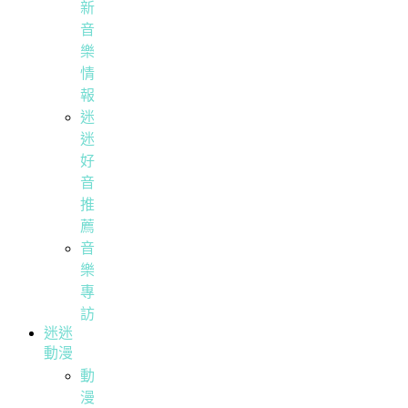
新
音
樂
情
報
迷
迷
好
音
推
薦
音
樂
專
訪
迷迷
動漫
動
漫