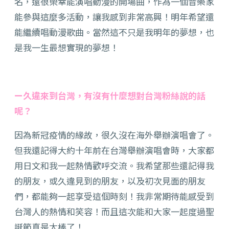
名，還很榮幸能演唱動漫的開場曲，作為一個音樂家
能參與這麼多活動，讓我感到非常高興！明年希望還
能繼續唱動漫歌曲。當然這不只是我明年的夢想，也
是我一生最想實現的夢想！
ー久違來到台灣，有沒有什麼想對台灣粉絲說的話
呢？
因為新冠疫情的緣故，很久沒在海外舉辦演唱會了。
但我還記得大約十年前在台灣舉辦演唱會時，大家都
用日文和我一起熱情歡呼交流。我希望那些還記得我
的朋友，或久違見到的朋友，以及初次見面的朋友
們，都能夠一起享受這個時刻！我非常期待能感受到
台灣人的熱情和笑容！而且這次能和大家一起度過聖
誕節真是太棒了！