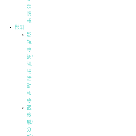
漫
情
報
影劇
影
視
專
訪/
現
場
活
動
報
導
觀
後
感/
分