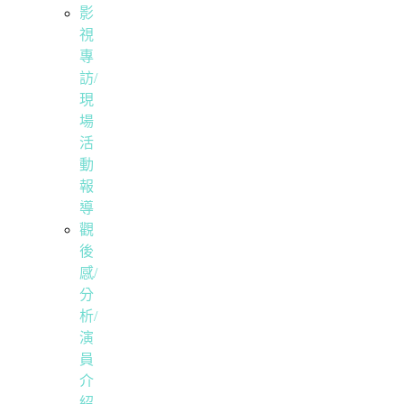
影
視
專
訪/
現
場
活
動
報
導
觀
後
感/
分
析/
演
員
介
紹