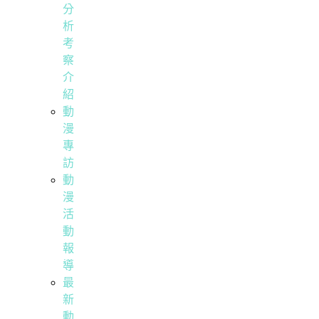
分
析
考
察
介
紹
動
漫
專
訪
動
漫
活
動
報
導
最
新
動