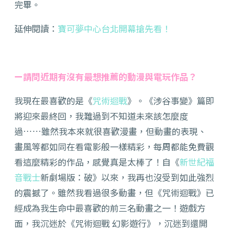
完畢。
延伸閱讀：
寶可夢中心台北開幕搶先看！
ー請問近期有沒有最想推薦的動漫與電玩作品？
我現在最喜歡的是《
咒術迴戰
》。《涉谷事變》篇即
將迎來最終回，我難過到不知道未來該怎麼度
過……雖然我本來就很喜歡漫畫，但動畫的表現、
畫風等都如同在看電影般一樣精彩，每周都能免費觀
看這麼精彩的作品，感覺真是太棒了！自《
新世紀福
音戰士
新劇場版：破》以來，我再也沒受到如此強烈
的震撼了。雖然我看過很多動畫，但《咒術迴戰》已
經成為我生命中最喜歡的前三名動畫之一！遊戲方
面，我沉迷於《咒術迴戰 幻影遊行》，沉迷到還開