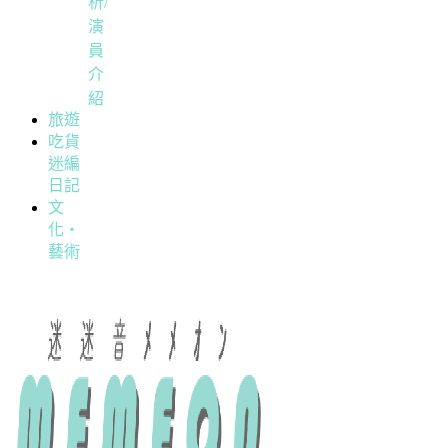
析/
演
員
介
紹
旅遊
吃貨
迷編
日記
文
化・
藝術