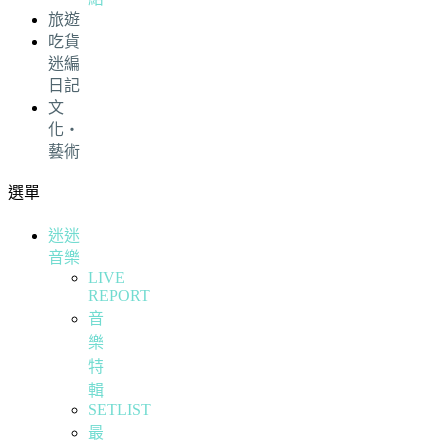
旅遊
吃貨
迷編
日記
文
化・
藝術
選單
迷迷
音樂
LIVE
REPORT
音
樂
特
輯
SETLIST
最