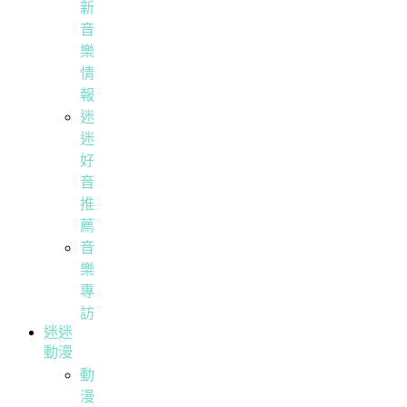
新
音
樂
情
報
迷
迷
好
音
推
薦
音
樂
專
訪
迷迷
動漫
動
漫