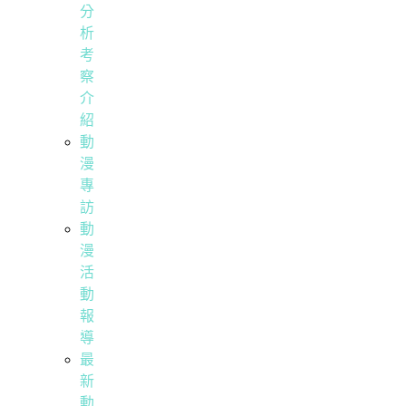
分
析
考
察
介
紹
動
漫
專
訪
動
漫
活
動
報
導
最
新
動