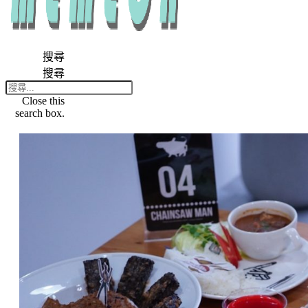
搜尋
搜尋
Close this
search box.