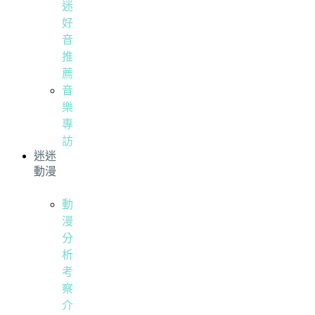
迷
好
音
推
薦
音
樂
專
訪
迷迷
動漫
動
漫
分
析
考
察
介