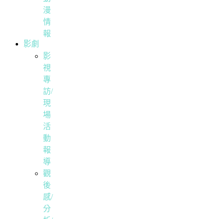
漫
情
報
影劇
影
視
專
訪/
現
場
活
動
報
導
觀
後
感/
分