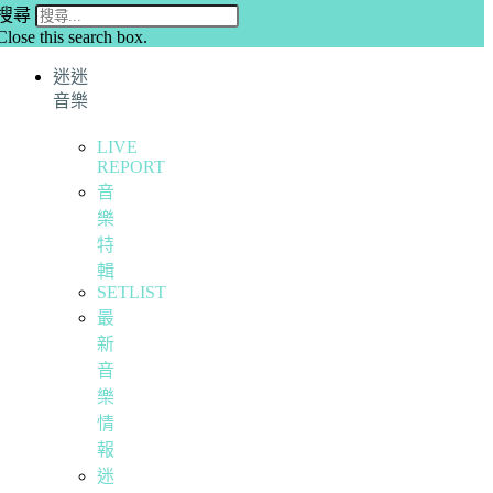
搜尋
Close this search box.
迷迷
音樂
LIVE
REPORT
音
樂
特
輯
SETLIST
最
新
音
樂
情
報
迷