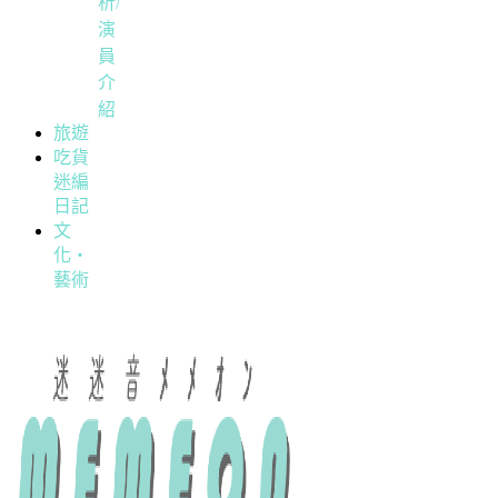
析/
演
員
介
紹
旅遊
吃貨
迷編
日記
文
化・
藝術