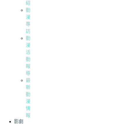
紹
動
漫
專
訪
動
漫
活
動
報
導
最
新
動
漫
情
報
影劇