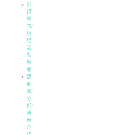
影
視
專
訪/
現
場
活
動
報
導
觀
後
感/
分
析/
演
員
介
紹