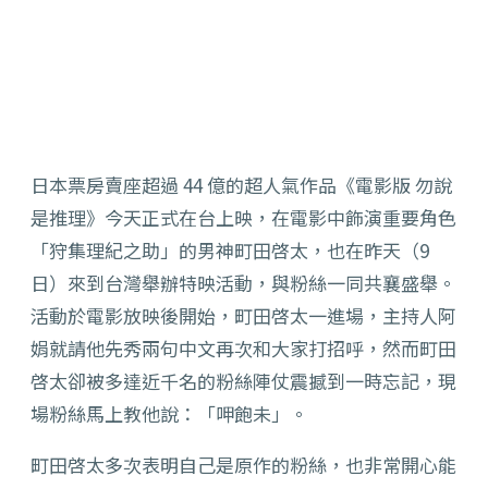
日本票房賣座超過 44 億的超人氣作品《電影版 勿說
是推理》今天正式在台上映，在電影中飾演重要角色
「狩集理紀之助」的男神町田啓太，也在昨天（9
日）來到台灣舉辦特映活動，與粉絲一同共襄盛舉。
活動於電影放映後開始，町田啓太一進場，主持人阿
娟就請他先秀兩句中文再次和大家打招呼，然而町田
啓太卻被多達近千名的粉絲陣仗震撼到一時忘記，現
場粉絲馬上教他說：「呷飽未」。
町田啓太多次表明自己是原作的粉絲，也非常開心能