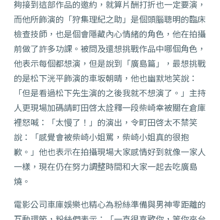
夠接到這部作品的邀約，就算片酬打折也一定要演，
而他所飾演的「狩集理紀之助」是個頭腦聰明的臨床
檢查技師，也是個會隱藏內心情緒的角色，他在拍攝
前做了許多功課。被問及還想挑戰作品中哪個角色，
他表示每個都想演，但是說到「廣島篇」，最想挑戰
的是松下洸平飾演的車坂朝晴，他也幽默地笑說：
「但是看過松下先生演的之後我就不想演了。」主持
人更現場加碼請町田啓太詮釋一段柴崎幸被關在倉庫
裡怒喊：「太慢了！」的演出，令町田啓太不禁笑
說：「感覺會被柴崎小姐罵，柴崎小姐真的很抱
歉。」他也表示在拍攝現場大家感情好到就像一家人
一樣，現在仍在努力調整時間和大家一起去吃廣島
燒。
電影公司車庫娛樂也精心為粉絲準備與男神零距離的
互動環節，粉絲們表示：「一直很喜歡你，等你來台