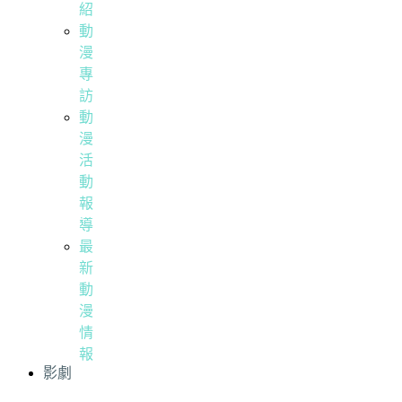
紹
動
漫
專
訪
動
漫
活
動
報
導
最
新
動
漫
情
報
影劇