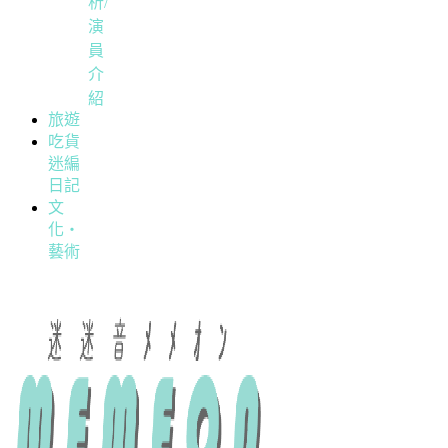
析/
演
員
介
紹
旅遊
吃貨
迷編
日記
文
化・
藝術