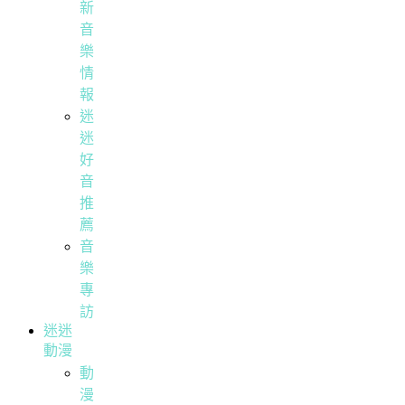
新
音
樂
情
報
迷
迷
好
音
推
薦
音
樂
專
訪
迷迷
動漫
動
漫