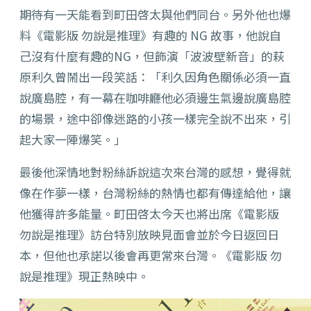
期待有一天能看到町田啓太與他們同台。另外他也爆
料《電影版 勿說是推理》有趣的 NG 故事，他說自
己沒有什麼有趣的NG，但飾演「波波壁新音」的萩
原利久曾鬧出一段笑話：「利久因角色關係必須一直
說廣島腔，有一幕在咖啡廳他必須邊生氣邊說廣島腔
的場景，途中卻像迷路的小孩一樣完全說不出來，引
起大家一陣爆笑。」
最後他深情地對粉絲訴說這次來台灣的感想，覺得就
像在作夢一樣，台灣粉絲的熱情也都有傳達給他，讓
他獲得許多能量。町田啓太今天也將出席《電影版
勿說是推理》訪台特別放映見面會並於今日返回日
本，但他也承諾以後會再更常來台灣。《電影版 勿
說是推理》現正熱映中。