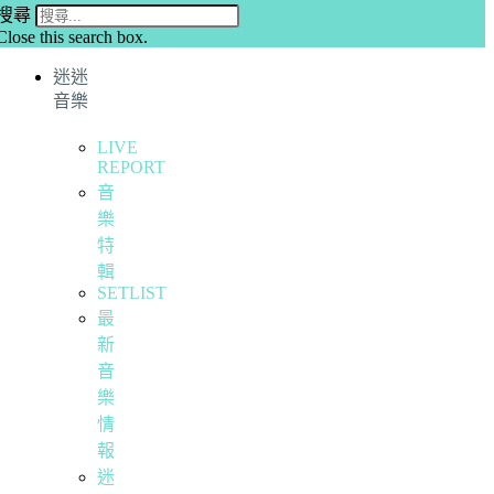
搜尋
Close this search box.
迷迷
音樂
LIVE
REPORT
音
樂
特
輯
SETLIST
最
新
音
樂
情
報
迷