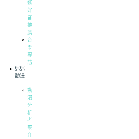
迷
好
音
推
薦
音
樂
專
訪
迷迷
動漫
動
漫
分
析
考
察
介