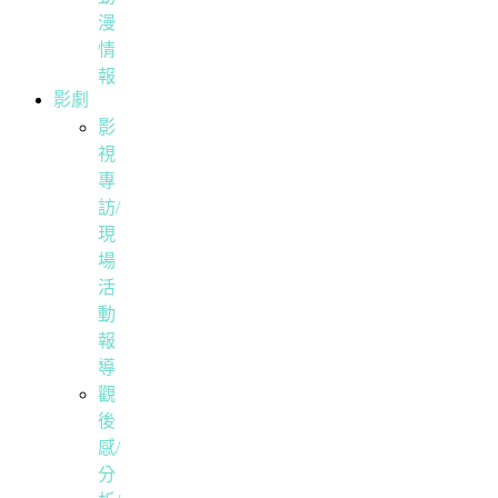
漫
情
報
影劇
影
視
專
訪/
現
場
活
動
報
導
觀
後
感/
分