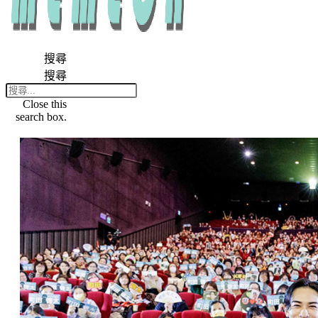
搜尋
搜尋
Close this
search box.