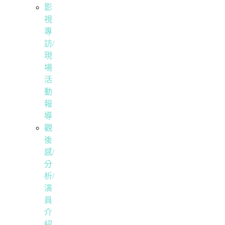
影
視
專
訪/
現
場
活
動
報
導
觀
後
感/
分
析/
演
員
介
紹