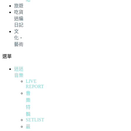
旅遊
吃貨
迷編
日記
文
化・
藝術
選單
迷迷
音樂
LIVE
REPORT
音
樂
特
輯
SETLIST
最