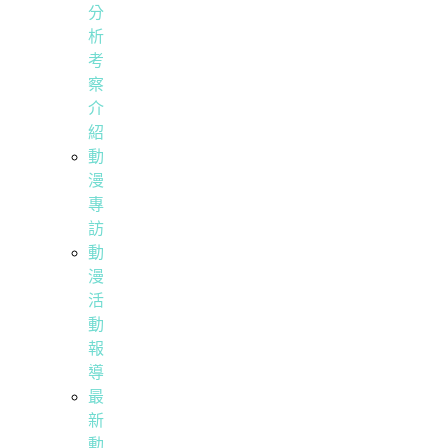
分
析
考
察
介
紹
動
漫
專
訪
動
漫
活
動
報
導
最
新
動