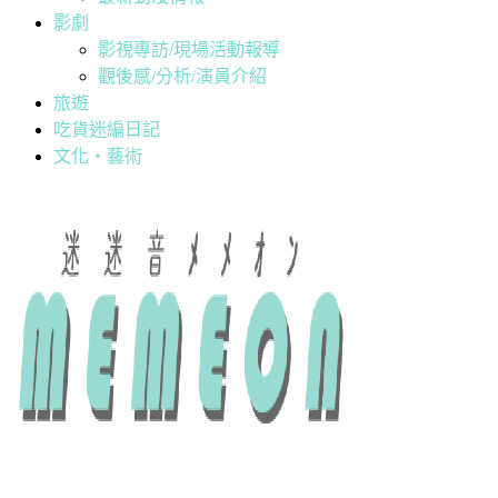
影劇
影視專訪/現場活動報導
觀後感/分析/演員介紹
旅遊
吃貨迷編日記
文化・藝術