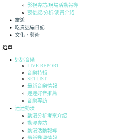
影視專訪/現場活動報導
觀後感/分析/演員介紹
旅遊
吃貨迷編日記
文化・藝術
選單
迷迷音樂
LIVE REPORT
音樂特輯
SETLIST
最新音樂情報
迷迷好音推薦
音樂專訪
迷迷動漫
動漫分析考察介紹
動漫專訪
動漫活動報導
最新動漫情報