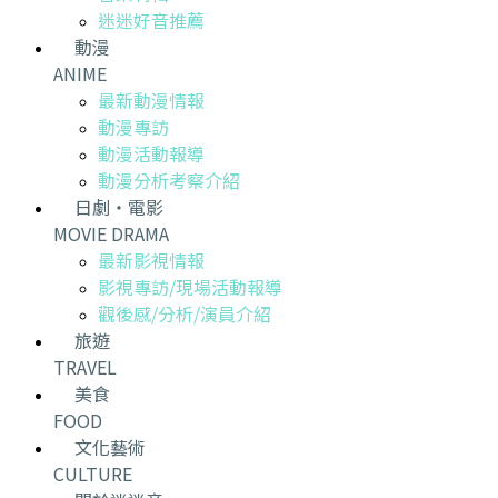
迷迷好音推薦
動漫
ANIME
最新動漫情報
動漫專訪
動漫活動報導
動漫分析考察介紹
日劇・電影
MOVIE DRAMA
最新影視情報
影視專訪/現場活動報導
觀後感/分析/演員介紹
旅遊
TRAVEL
美食
FOOD
文化藝術
CULTURE