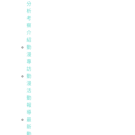
分
析
考
察
介
紹
動
漫
專
訪
動
漫
活
動
報
導
最
新
動