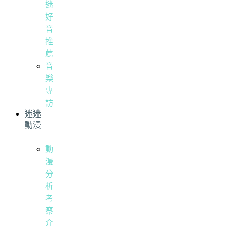
迷
好
音
推
薦
音
樂
專
訪
迷迷
動漫
動
漫
分
析
考
察
介