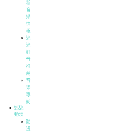
新
音
樂
情
報
迷
迷
好
音
推
薦
音
樂
專
訪
迷迷
動漫
動
漫