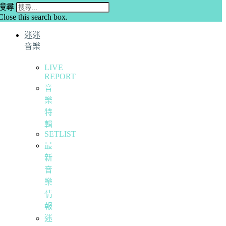
搜尋
Close this search box.
迷迷
音樂
LIVE
REPORT
音
樂
特
輯
SETLIST
最
新
音
樂
情
報
迷