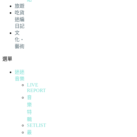
旅遊
吃貨
迷編
日記
文
化・
藝術
選單
迷迷
音樂
LIVE
REPORT
音
樂
特
輯
SETLIST
最