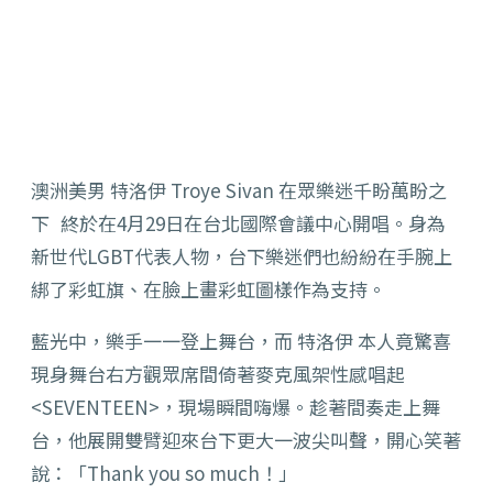
澳洲美男 特洛伊 Troye Sivan 在眾樂迷千盼萬盼之
下 終於在4月29日在台北國際會議中心開唱。身為
新世代LGBT代表人物，台下樂迷們也紛紛在手腕上
綁了彩虹旗、在臉上畫彩虹圖樣作為支持。
藍光中，樂手一一登上舞台，而 特洛伊 本人竟驚喜
現身舞台右方觀眾席間倚著麥克風架性感唱起
<SEVENTEEN>，現場瞬間嗨爆。趁著間奏走上舞
台，他展開雙臂迎來台下更大一波尖叫聲，開心笑著
說：「Thank you so much！」