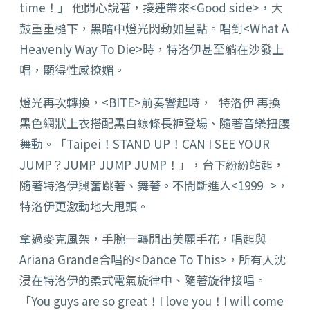
time！」 他開心說著，接連帶來<Good side>，大
鼓重重槌下，黑暗中燈光閃動如星點。唱到<What A
Heavenly Way To Die>時，特洛伊甚至躺在沙發上
唱，顯得性感撩媚。
燈光再次轉換，<BITE>前奏響起時， 特洛伊 再換
黑色網狀上衣搭配黑白線條長褲登場、隨著音樂扭腰
舞動。「Taipei！STAND UP！CAN I SEE YOUR
JUMP？JUMP JUMP JUMP！」，台下紛紛站起，
隨著特洛伊興奮跳著、舞著。不間斷進入<1999 >，
特洛伊更激動地大甩頭。
拿過麥克風架，手腕一轉開出美麗手花，唱起與
Ariana Grande合唱的<Dance To This>，所有人沈
浸在特洛伊的柔式電氣旋律中、隨著旋律接唱。
「You guys are so great！I love you！I will come