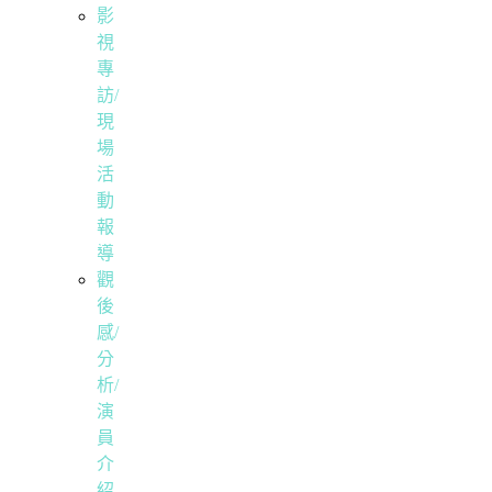
影
視
專
訪/
現
場
活
動
報
導
觀
後
感/
分
析/
演
員
介
紹