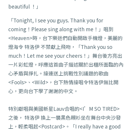
beautiful ！」
「Tonight, I see you guys. Thank you for
coming！Please sing along with me！」唱到
<Heaven>時，台下樂迷們自動開啟手機燈，美麗的
燈海令 特洛伊 不禁獻上飛吻，「Thank you so
much！Let me see your cheers！」舞台後方亮出
一片彩虹燈，呼應這首曲子描述關於
出櫃所面臨的內
心矛盾與掙扎。
接連送上
挑戰性別議題的歌曲
<Fools>、<Wild>，台下熱情接唱令特洛伊無比開
心，更向台下學了謝謝的中文。
特別獻唱與美國新星Lauv合唱的<I’M SO TIRED>
之後， 特洛伊 換上一襲黑色襯衫坐在舞台中央沙發
上，輕柔唱起<Postcard>。「I really have a good