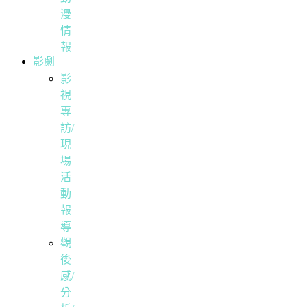
漫
情
報
影劇
影
視
專
訪/
現
場
活
動
報
導
觀
後
感/
分