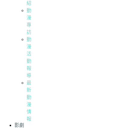
紹
動
漫
專
訪
動
漫
活
動
報
導
最
新
動
漫
情
報
影劇