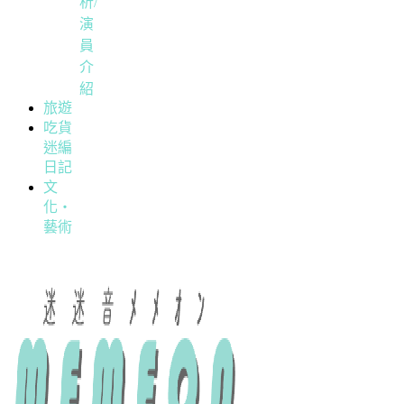
析/
演
員
介
紹
旅遊
吃貨
迷編
日記
文
化・
藝術