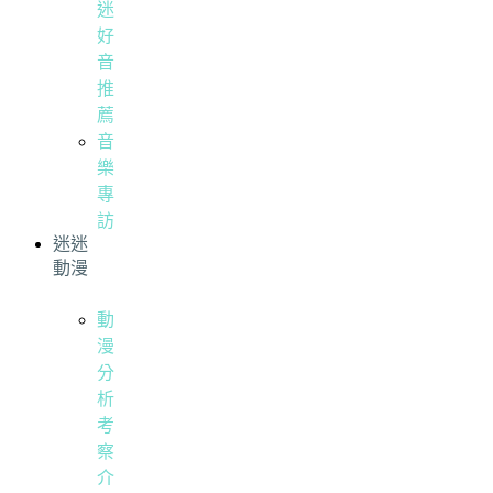
迷
好
音
推
薦
音
樂
專
訪
迷迷
動漫
動
漫
分
析
考
察
介