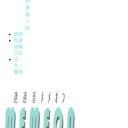
析/
演
員
介
紹
旅遊
吃貨
迷編
日記
文
化・
藝術