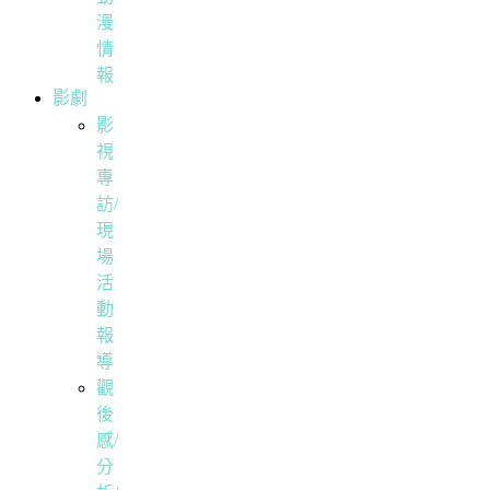
漫
情
報
影劇
影
視
專
訪/
現
場
活
動
報
導
觀
後
感/
分