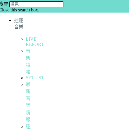
搜尋
Close this search box.
迷迷
音樂
LIVE
REPORT
音
樂
特
輯
SETLIST
最
新
音
樂
情
報
迷