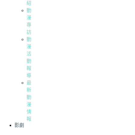
紹
動
漫
專
訪
動
漫
活
動
報
導
最
新
動
漫
情
報
影劇