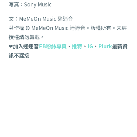
写真：Sony Music
文：MeMeOn Music 迷迷音
著作權 © MeMeOn Music 迷迷音。版權所有。未經
授權請勿轉載。
❤
加入迷迷音
FB粉絲專頁
、
推特
、
IG
、
Plurk
最新資
訊不漏接