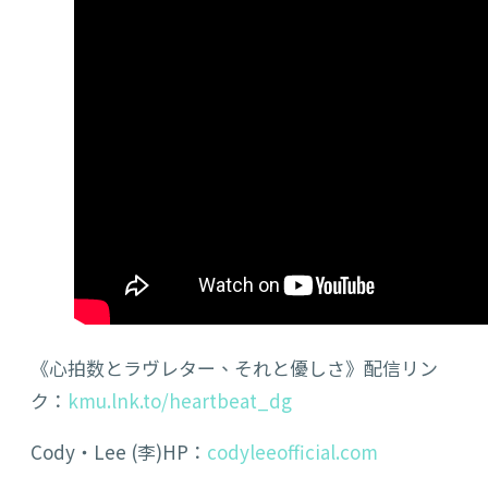
《心拍数とラヴレター、それと優しさ》配信リン
ク：
kmu.lnk.to/heartbeat_dg
Cody・Lee (李)HP：
codyleeofficial.com