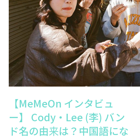
【MeMeOn インタビュ
ー】 Cody・Lee (李) バン
ド名の由来は？中国語にな