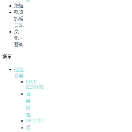
旅遊
吃貨
迷編
日記
文
化・
藝術
選單
迷迷
音樂
LIVE
REPORT
音
樂
特
輯
SETLIST
最