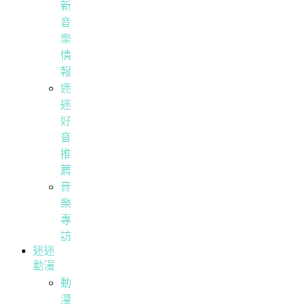
新
音
樂
情
報
迷
迷
好
音
推
薦
音
樂
專
訪
迷迷
動漫
動
漫