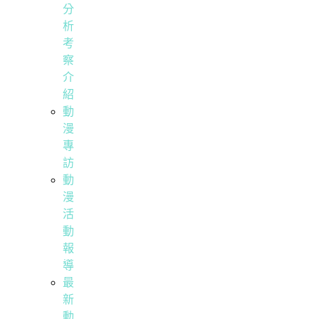
分
析
考
察
介
紹
動
漫
專
訪
動
漫
活
動
報
導
最
新
動