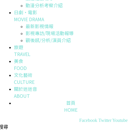
動漫分析考察介紹
日劇・電影
MOVIE DRAMA
最新影視情報
影視專訪/現場活動報導
觀後感/分析/演員介紹
旅遊
TRAVEL
美食
FOOD
文化藝術
CULTURE
關於迷迷音
ABOUT
首頁
HOME
Facebook
Twitter
Youtube
搜尋