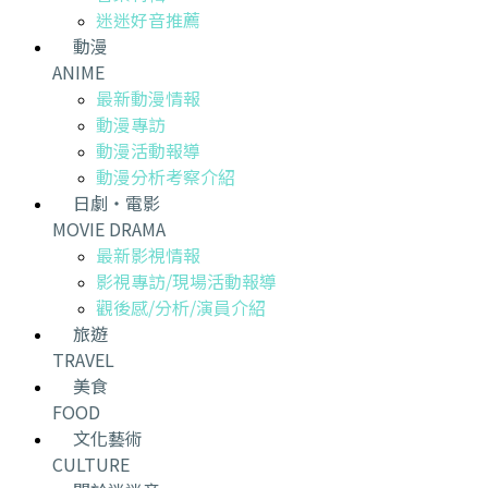
迷迷好音推薦
動漫
ANIME
最新動漫情報
動漫專訪
動漫活動報導
動漫分析考察介紹
日劇・電影
MOVIE DRAMA
最新影視情報
影視專訪/現場活動報導
觀後感/分析/演員介紹
旅遊
TRAVEL
美食
FOOD
文化藝術
CULTURE