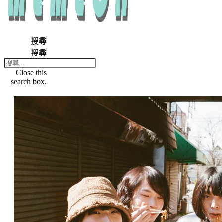
搜尋
搜尋
Close this
search box.