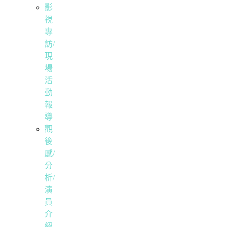
影
視
專
訪/
現
場
活
動
報
導
觀
後
感/
分
析/
演
員
介
紹