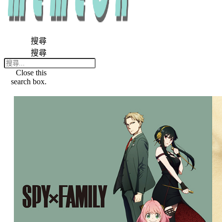
搜尋
搜尋
Close this
search box.