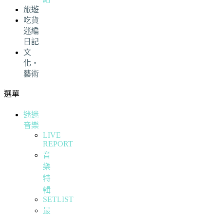
旅遊
吃貨
迷編
日記
文
化・
藝術
選單
迷迷
音樂
LIVE
REPORT
音
樂
特
輯
SETLIST
最