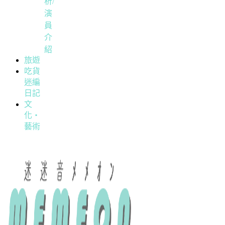
析/
演
員
介
紹
旅遊
吃貨
迷編
日記
文
化・
藝術