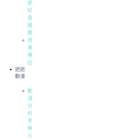
迷
好
音
推
薦
音
樂
專
訪
迷迷
動漫
動
漫
分
析
考
察
介