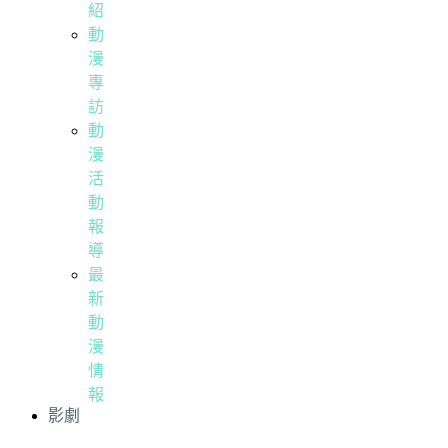
紹
動
漫
專
訪
動
漫
活
動
報
導
最
新
動
漫
情
報
影劇