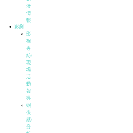
漫
情
報
影劇
影
視
專
訪/
現
場
活
動
報
導
觀
後
感/
分