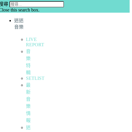
搜尋
Close this search box.
迷迷
音樂
LIVE
REPORT
音
樂
特
輯
SETLIST
最
新
音
樂
情
報
迷