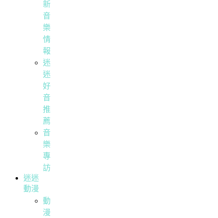
新
音
樂
情
報
迷
迷
好
音
推
薦
音
樂
專
訪
迷迷
動漫
動
漫