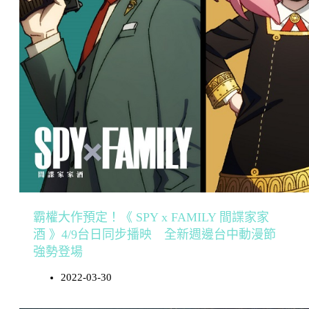
霸權大作預定！《 SPY x FAMILY 間諜家家
酒 》4/9台日同步播映 全新週邊台中動漫節
強勢登場
2022-03-30