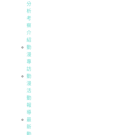
分
析
考
察
介
紹
動
漫
專
訪
動
漫
活
動
報
導
最
新
動