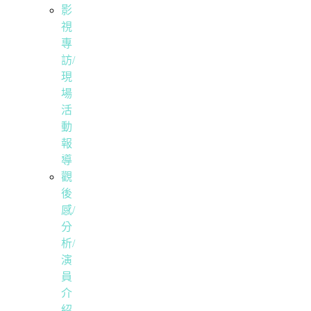
影
視
專
訪/
現
場
活
動
報
導
觀
後
感/
分
析/
演
員
介
紹