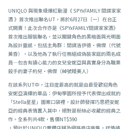
UNIQLO 與現象級爆紅動漫《 SPYxFAMILY 間諜家家
酒 》首次推出聯名UT，將於6月27日（一）在台正
式開賣！此次合作亦是《SPYxFAMILY間諜家家酒》
首次推出服裝聯名，並以關鍵角色的黑暗面與光明面
為設計靈感，包括主角群：間諜洛伊德‧佛傑（代號
黃昏），以及他為了執行任務組成偽裝家庭的兩名成
員—包含有讀心能力的女兒安妮亞與真實身分為職業
殺手的妻子約兒‧佛傑（綽號睡美人）
在該系列UT中，注目度最高的就是由最受歡迎角色
安妮亞演繹的單品：伊甸學園所授予代表傑出成就的
「Stella星星」圖案口袋裡，設計師發揮巧思把安妮
亞的經典表情置入其中，絕對是粉絲必收藏的經典之
作。全系列共4款，售價NT$590
，預計於UNIQLO實體店舖及網路商店販售，詳情請