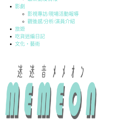
影劇
影視專訪/現場活動報導
觀後感/分析/演員介紹
旅遊
吃貨迷編日記
文化・藝術