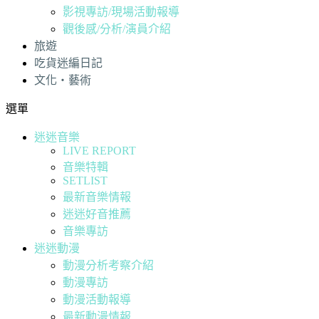
影視專訪/現場活動報導
觀後感/分析/演員介紹
旅遊
吃貨迷編日記
文化・藝術
選單
迷迷音樂
LIVE REPORT
音樂特輯
SETLIST
最新音樂情報
迷迷好音推薦
音樂專訪
迷迷動漫
動漫分析考察介紹
動漫專訪
動漫活動報導
最新動漫情報