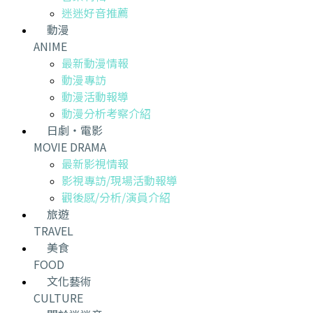
迷迷好音推薦
動漫
ANIME
最新動漫情報
動漫專訪
動漫活動報導
動漫分析考察介紹
日劇・電影
MOVIE DRAMA
最新影視情報
影視專訪/現場活動報導
觀後感/分析/演員介紹
旅遊
TRAVEL
美食
FOOD
文化藝術
CULTURE