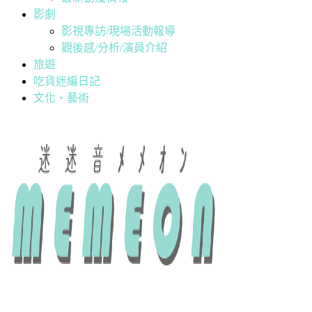
影劇
影視專訪/現場活動報導
觀後感/分析/演員介紹
旅遊
吃貨迷編日記
文化・藝術