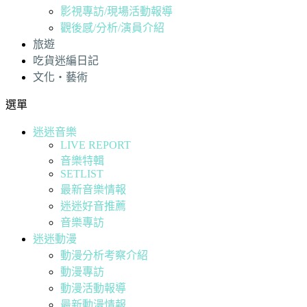
影視專訪/現場活動報導
觀後感/分析/演員介紹
旅遊
吃貨迷編日記
文化・藝術
選單
迷迷音樂
LIVE REPORT
音樂特輯
SETLIST
最新音樂情報
迷迷好音推薦
音樂專訪
迷迷動漫
動漫分析考察介紹
動漫專訪
動漫活動報導
最新動漫情報