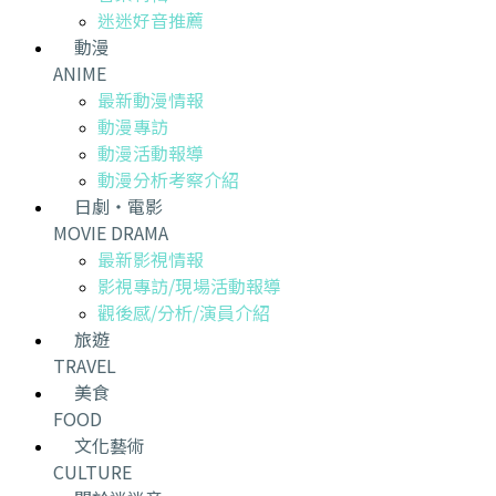
迷迷好音推薦
動漫
ANIME
最新動漫情報
動漫專訪
動漫活動報導
動漫分析考察介紹
日劇・電影
MOVIE DRAMA
最新影視情報
影視專訪/現場活動報導
觀後感/分析/演員介紹
旅遊
TRAVEL
美食
FOOD
文化藝術
CULTURE