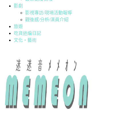
影劇
影視專訪/現場活動報導
觀後感/分析/演員介紹
旅遊
吃貨迷編日記
文化・藝術