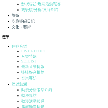
影視專訪/現場活動報導
觀後感/分析/演員介紹
旅遊
吃貨迷編日記
文化・藝術
選單
迷迷音樂
LIVE REPORT
音樂特輯
SETLIST
最新音樂情報
迷迷好音推薦
音樂專訪
迷迷動漫
動漫分析考察介紹
動漫專訪
動漫活動報導
最新動漫情報