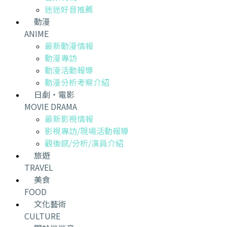
迷迷好音推薦
動漫
ANIME
最新動漫情報
動漫專訪
動漫活動報導
動漫分析考察介紹
日劇・電影
MOVIE DRAMA
最新影視情報
影視專訪/現場活動報導
觀後感/分析/演員介紹
旅遊
TRAVEL
美食
FOOD
文化藝術
CULTURE