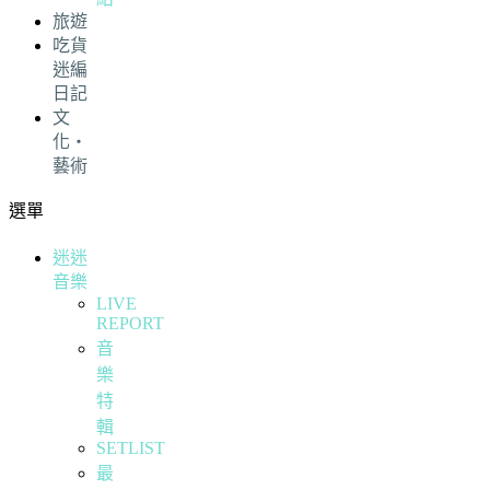
旅遊
吃貨
迷編
日記
文
化・
藝術
選單
迷迷
音樂
LIVE
REPORT
音
樂
特
輯
SETLIST
最