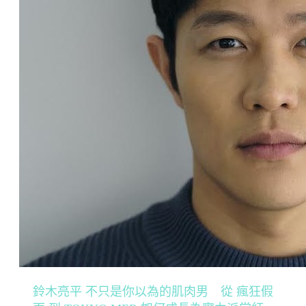
鈴木亮平 不只是你以為的肌肉男 從 瘋狂假