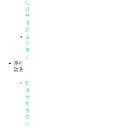
迷
好
音
推
薦
音
樂
專
訪
迷迷
動漫
動
漫
分
析
考
察
介