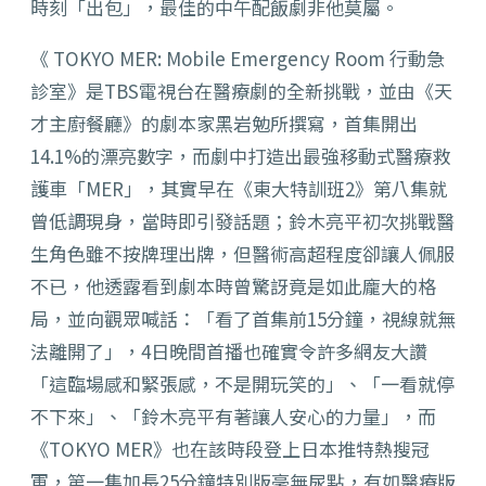
時刻「出包」，最佳的中午配飯劇非他莫屬。
《 TOKYO MER: Mobile Emergency Room 行動急
診室》是TBS電視台在醫療劇的全新挑戰，並由《天
才主廚餐廳》的劇本家黑岩勉所撰寫，首集開出
14.1%的漂亮數字，而劇中打造出最強移動式醫療救
護車「MER」，其實早在《東大特訓班2》第八集就
曾低調現身，當時即引發話題；鈴木亮平初次挑戰醫
生角色雖不按牌理出牌，但醫術高超程度卻讓人佩服
不已，他透露看到劇本時曾驚訝竟是如此龐大的格
局，並向觀眾喊話：「看了首集前15分鐘，視線就無
法離開了」，4日晚間首播也確實令許多網友大讚
「這臨場感和緊張感，不是開玩笑的」、「一看就停
不下來」、「鈴木亮平有著讓人安心的力量」，而
《TOKYO MER》也在該時段登上日本推特熱搜冠
軍，第一集加長25分鐘特別版毫無尿點，有如醫療版