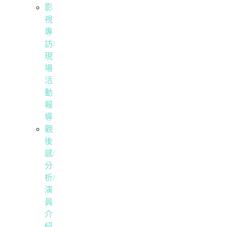
影
視
專
訪/
現
場
活
動
報
導
觀
後
感/
分
析/
演
員
介
紹