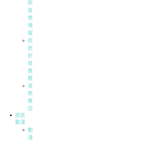
新
音
樂
情
報
迷
迷
好
音
推
薦
音
樂
專
訪
迷迷
動漫
動
漫