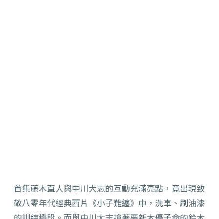
首集藤木直人與中川大志的互動充滿亮點，竟出現致
敬八零年代經典西片《小子難纏》中，洗車、刷油漆
的訓練橋段。而與中川大志搶著要新木優子命的鈴木