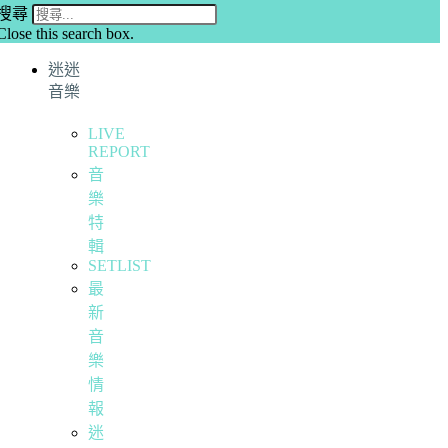
搜尋
Close this search box.
迷迷
音樂
LIVE
REPORT
音
樂
特
輯
SETLIST
最
新
音
樂
情
報
迷