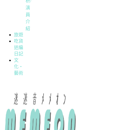
析/
演
員
介
紹
旅遊
吃貨
迷編
日記
文
化・
藝術