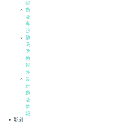
紹
動
漫
專
訪
動
漫
活
動
報
導
最
新
動
漫
情
報
影劇