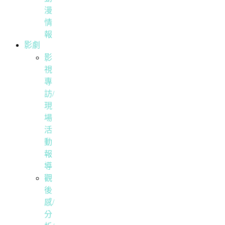
漫
情
報
影劇
影
視
專
訪/
現
場
活
動
報
導
觀
後
感/
分