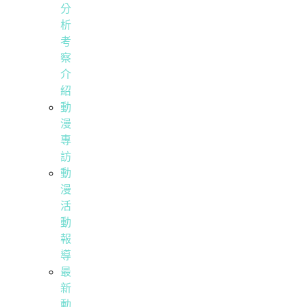
分
析
考
察
介
紹
動
漫
專
訪
動
漫
活
動
報
導
最
新
動