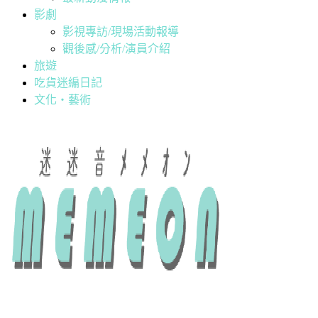
影劇
影視專訪/現場活動報導
觀後感/分析/演員介紹
旅遊
吃貨迷編日記
文化・藝術