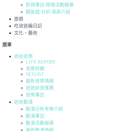
影視專訪/現場活動報導
觀後感/分析/演員介紹
旅遊
吃貨迷編日記
文化・藝術
選單
迷迷音樂
LIVE REPORT
音樂特輯
SETLIST
最新音樂情報
迷迷好音推薦
音樂專訪
迷迷動漫
動漫分析考察介紹
動漫專訪
動漫活動報導
最新動漫情報