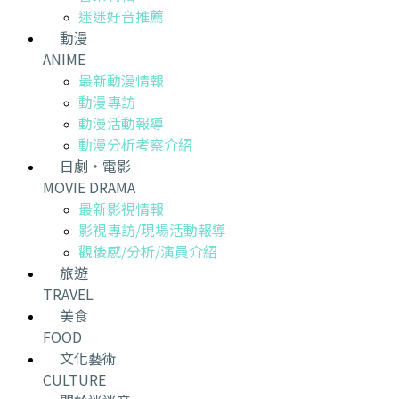
迷迷好音推薦
動漫
ANIME
最新動漫情報
動漫專訪
動漫活動報導
動漫分析考察介紹
日劇・電影
MOVIE DRAMA
最新影視情報
影視專訪/現場活動報導
觀後感/分析/演員介紹
旅遊
TRAVEL
美食
FOOD
文化藝術
CULTURE