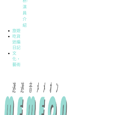
析/
演
員
介
紹
旅遊
吃貨
迷編
日記
文
化・
藝術