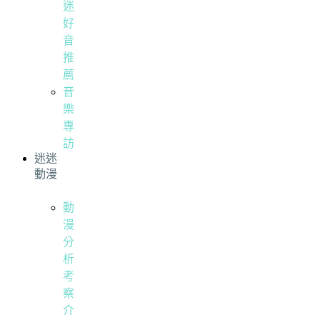
迷
好
音
推
薦
音
樂
專
訪
迷迷
動漫
動
漫
分
析
考
察
介