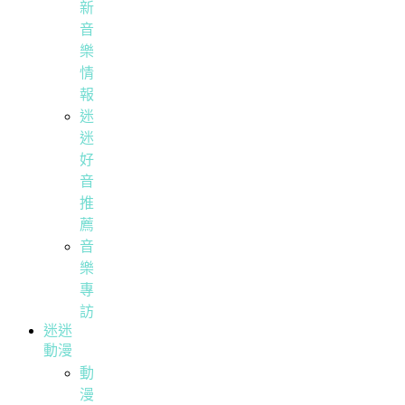
新
音
樂
情
報
迷
迷
好
音
推
薦
音
樂
專
訪
迷迷
動漫
動
漫