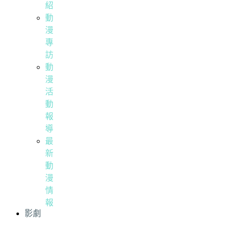
紹
動
漫
專
訪
動
漫
活
動
報
導
最
新
動
漫
情
報
影劇