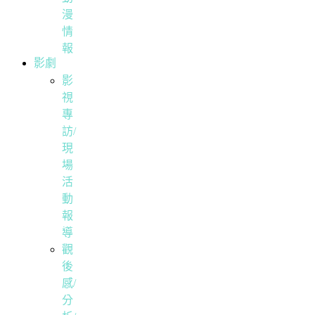
漫
情
報
影劇
影
視
專
訪/
現
場
活
動
報
導
觀
後
感/
分