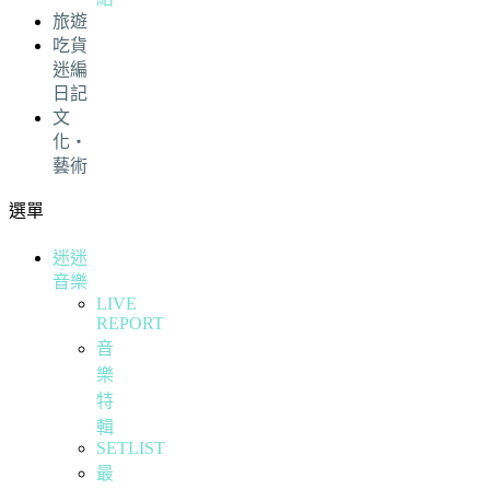
旅遊
吃貨
迷編
日記
文
化・
藝術
選單
迷迷
音樂
LIVE
REPORT
音
樂
特
輯
SETLIST
最