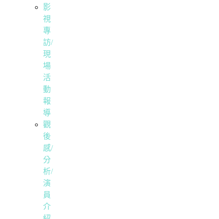
影
視
專
訪/
現
場
活
動
報
導
觀
後
感/
分
析/
演
員
介
紹