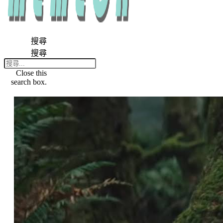
搜尋
搜尋
Close this
search box.