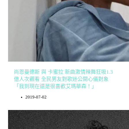
尚恩曼德斯 與 卡蜜拉 新曲激情辣舞狂吸1.3
億人次觀看 全民男友對歌迷公開心儀對象
「我到現在還是很喜歡艾瑪華森！」
2019-07-02