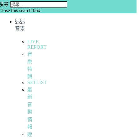
搜尋
Close this search box.
迷迷
音樂
LIVE
REPORT
音
樂
特
輯
SETLIST
最
新
音
樂
情
報
迷