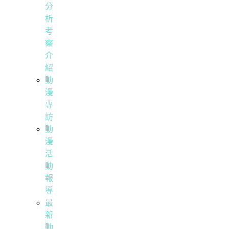
分
析
考
察
介
紹
動
漫
專
訪
動
漫
活
動
報
導
最
新
動