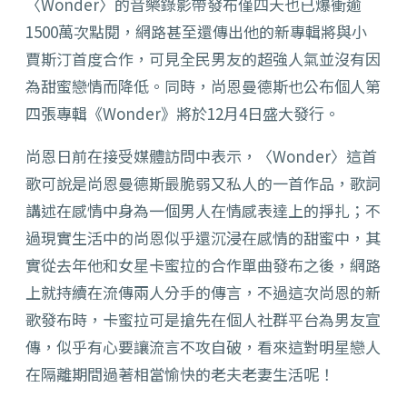
〈Wonder〉的音樂錄影帶發布僅四天也已爆衝逾
1500萬次點閱，網路甚至還傳出他的新專輯將與小
賈斯汀首度合作，可見全民男友的超強人氣並沒有因
為甜蜜戀情而降低。同時，尚恩曼德斯也公布個人第
四張專輯《Wonder》將於12月4日盛大發行。
尚恩日前在接受媒體訪問中表示，〈Wonder〉這首
歌可說是尚恩曼德斯最脆弱又私人的一首作品，歌詞
講述在感情中身為一個男人在情感表達上的掙扎；不
過現實生活中的尚恩似乎還沉浸在感情的甜蜜中，其
實從去年他和女星卡蜜拉的合作單曲發布之後，網路
上就持續在流傳兩人分手的傳言，不過這次尚恩的新
歌發布時，卡蜜拉可是搶先在個人社群平台為男友宣
傳，似乎有心要讓流言不攻自破，看來這對明星戀人
在隔離期間過著相當愉快的老夫老妻生活呢！