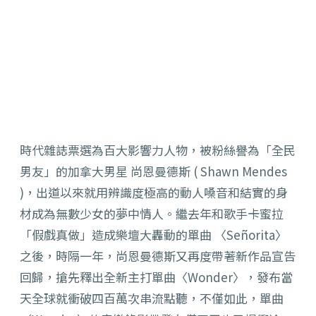
時代雜誌票選為百大影響力人物，被粉絲譽為「全民
男友」的加拿大男星 尚恩曼德斯 ( Shawn Mendes
)，出道以來就用辨識度極高的動人嗓音和結實的身
材成為無數少女的夢中情人。繼去年和歌手卡蜜拉
「假戲真做」造成樂壇大轟動的單曲 〈Señorita〉
之後，時隔一年，尚恩曼德斯又再度帶著新作品宣告
回歸，搶先釋出全新主打單曲〈Wonder〉，發布當
天全球就衝破四百萬次串流點聽，不僅如此，單曲