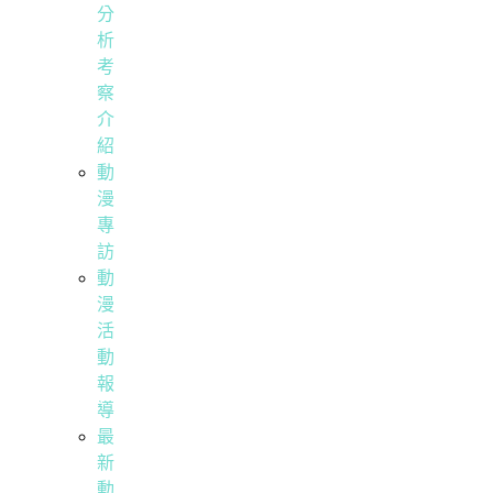
分
析
考
察
介
紹
動
漫
專
訪
動
漫
活
動
報
導
最
新
動