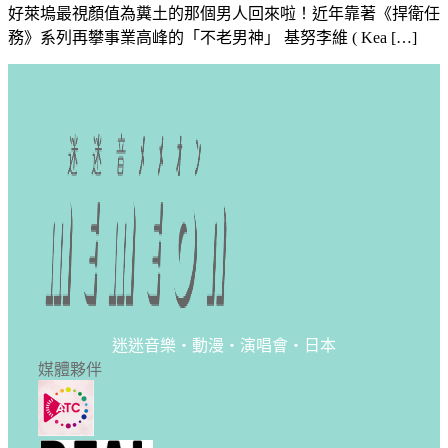
好萊塢最視顏值為糞土的那個男人回來啦！近年靠著《捍衛任
務》系列再攀事業高峰的「不老男神」 基努李維 ( Kea […]
迷迷音樂・動漫・演唱會・日本
媒體夥伴