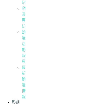
紹
動
漫
專
訪
動
漫
活
動
報
導
最
新
動
漫
情
報
影劇