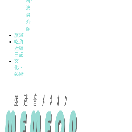
析/
演
員
介
紹
旅遊
吃貨
迷編
日記
文
化・
藝術