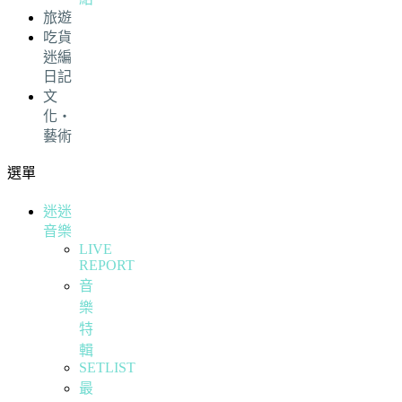
旅遊
吃貨
迷編
日記
文
化・
藝術
選單
迷迷
音樂
LIVE
REPORT
音
樂
特
輯
SETLIST
最