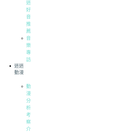
迷
好
音
推
薦
音
樂
專
訪
迷迷
動漫
動
漫
分
析
考
察
介