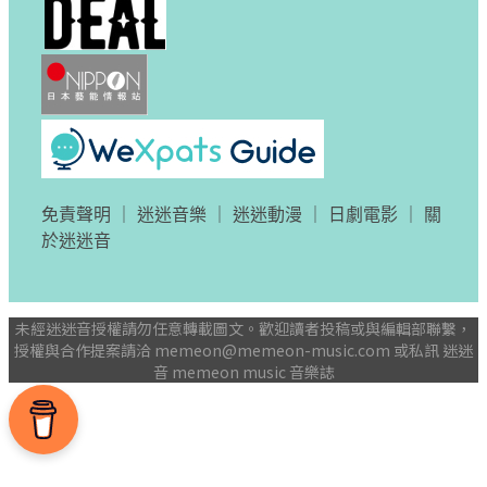
免責聲明
｜
迷迷音樂
｜
迷迷動漫
｜
日劇電影
｜
關
於迷迷音
未經迷迷音授權請勿任意轉載圖文。歡迎讀者投稿或與編輯部聯繫，
授權與合作提案請洽
memeon@memeon-music.com
或私訊 迷迷
音 memeon music 音樂誌