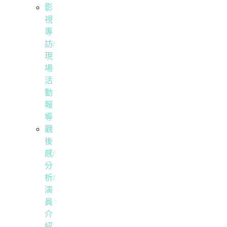
影
視
專
訪/
現
場
活
動
報
導
觀
後
感/
分
析/
演
員
介
紹