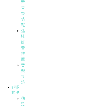
新
音
樂
情
報
迷
迷
好
音
推
薦
音
樂
專
訪
迷迷
動漫
動
漫