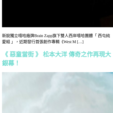
新銳獨立嘻哈廠牌Brain Zapp旗下雙人西岸嘻哈團體「 西屯純
愛組 」，近期發行首張創作專輯《West M […]
《 惡童當街 》 松本大洋 傳奇之作再現大
銀幕！