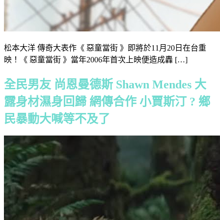
松本大洋 傳奇大表作《 惡童當街 》即將於11月20日在台重
映！《 惡童當街 》當年2006年首次上映便造成轟 […]
全民男友 尚恩曼德斯 Shawn Mendes 大
露身材濕身回歸 網傳合作 小賈斯汀 ? 鄉
民暴動大喊等不及了