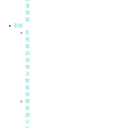
漫
情
報
影劇
影
視
專
訪/
現
場
活
動
報
導
觀
後
感/
分