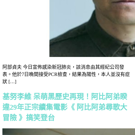
阿部貞夫 今日宣佈感染新冠肺炎，該消息由其經紀公司發
表。他於7日晚間接受PCR檢查，結果為陽性，本人並沒有症
狀 […]
基努李維 呆萌黑歷史再現！阿比阿弟睽
違29年正宗續集電影《 阿比阿弟尋歌大
冒險 》搞笑登台