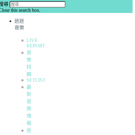
搜尋
Close this search box.
迷迷
音樂
LIVE
REPORT
音
樂
特
輯
SETLIST
最
新
音
樂
情
報
迷