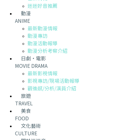
迷迷好音推薦
動漫
ANIME
最新動漫情報
動漫專訪
動漫活動報導
動漫分析考察介紹
日劇・電影
MOVIE DRAMA
最新影視情報
影視專訪/現場活動報導
觀後感/分析/演員介紹
旅遊
TRAVEL
美食
FOOD
文化藝術
CULTURE