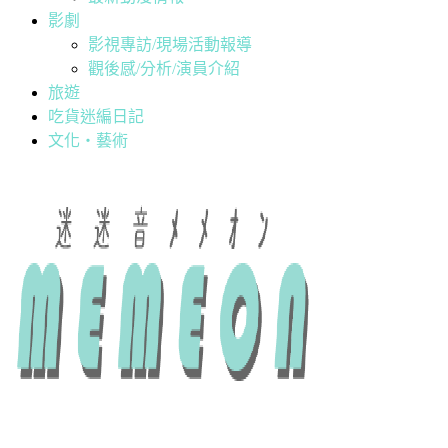
影劇
影視專訪/現場活動報導
觀後感/分析/演員介紹
旅遊
吃貨迷編日記
文化・藝術