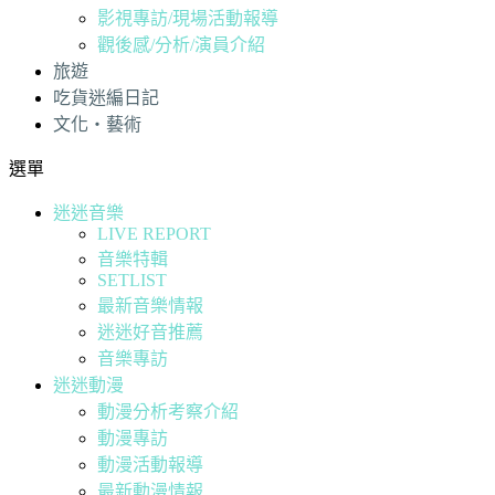
影視專訪/現場活動報導
觀後感/分析/演員介紹
旅遊
吃貨迷編日記
文化・藝術
選單
迷迷音樂
LIVE REPORT
音樂特輯
SETLIST
最新音樂情報
迷迷好音推薦
音樂專訪
迷迷動漫
動漫分析考察介紹
動漫專訪
動漫活動報導
最新動漫情報