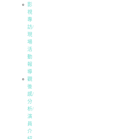
影
視
專
訪/
現
場
活
動
報
導
觀
後
感/
分
析/
演
員
介
紹