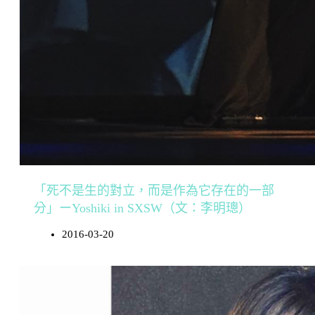
「死不是生的對立，而是作為它存在的一部
分」ーYoshiki in SXSW（文：李明璁）
2016-03-20