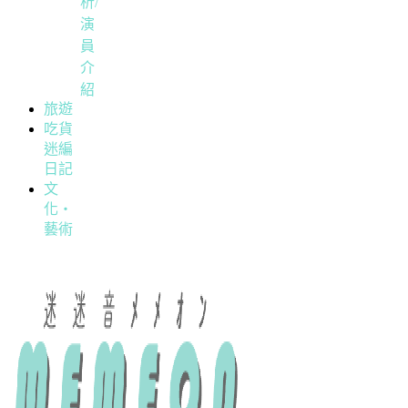
析/
演
員
介
紹
旅遊
吃貨
迷編
日記
文
化・
藝術