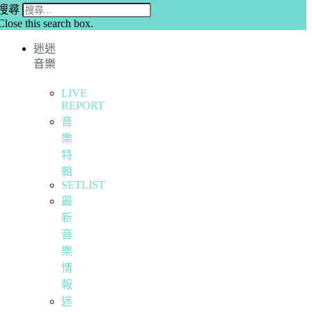
搜尋
Close this search box.
迷迷
音樂
LIVE
REPORT
音
樂
特
輯
SETLIST
最
新
音
樂
情
報
迷