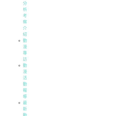
分
析
考
察
介
紹
動
漫
專
訪
動
漫
活
動
報
導
最
新
動