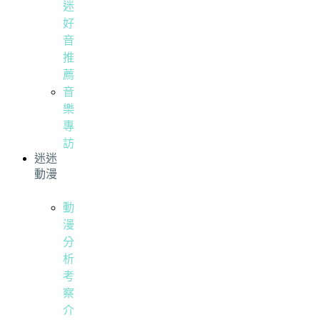
迷
好
音
推
薦
音
樂
專
訪
迷迷
動漫
動
漫
分
析
考
察
介