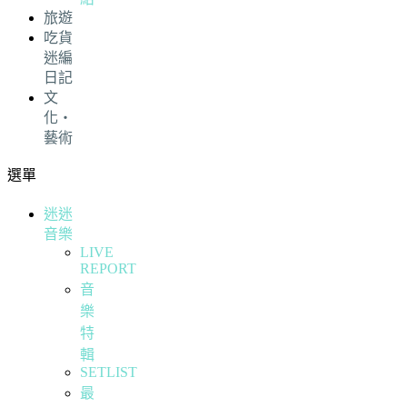
旅遊
吃貨
迷編
日記
文
化・
藝術
選單
迷迷
音樂
LIVE
REPORT
音
樂
特
輯
SETLIST
最