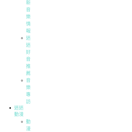
新
音
樂
情
報
迷
迷
好
音
推
薦
音
樂
專
訪
迷迷
動漫
動
漫