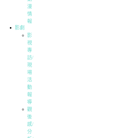
漫
情
報
影劇
影
視
專
訪/
現
場
活
動
報
導
觀
後
感/
分