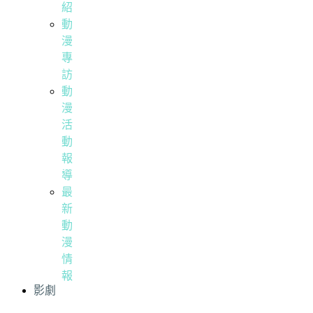
紹
動
漫
專
訪
動
漫
活
動
報
導
最
新
動
漫
情
報
影劇