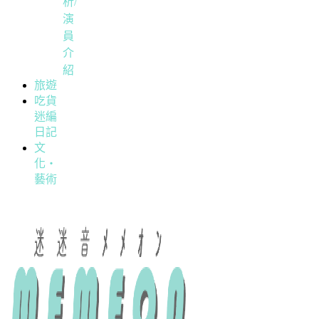
析/
演
員
介
紹
旅遊
吃貨
迷編
日記
文
化・
藝術