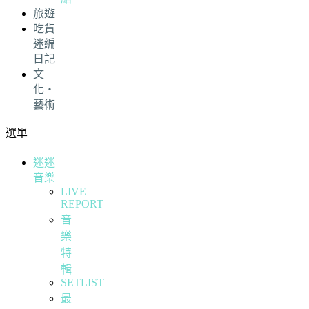
旅遊
吃貨
迷編
日記
文
化・
藝術
選單
迷迷
音樂
LIVE
REPORT
音
樂
特
輯
SETLIST
最