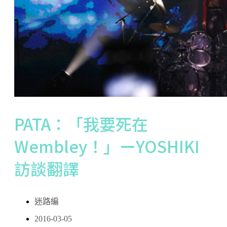
PATA：「我要死在
Wembley！」ーYOSHIKI
訪談翻譯
迷路編
2016-03-05