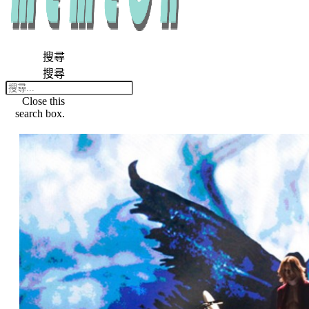
搜尋
搜尋
Close this
search box.