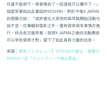
在還不能倒下。等事情告了一段落就可以攤平了。」
這麼笑著說出此番話的YOSHIKI，對於今後X JAPAN
的發展也說：「或許會比大家想的再早點開始活動也
說不定。在專輯和電影之外，還有很多很多事情在進
行，綜合各方面來看，我想X JAPAN之後的活動應該
可以早些發表才對」留下了如此具有力量的信息。
來源：
緊急インタビュー】YOSHIKIが語る、衝撃の
PATAの一言「ウェンブリーで俺は死ぬ」