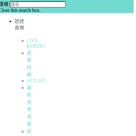
搜尋
Close this search box.
迷迷
音樂
LIVE
REPORT
音
樂
特
輯
SETLIST
最
新
音
樂
情
報
迷