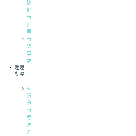
迷
好
音
推
薦
音
樂
專
訪
迷迷
動漫
動
漫
分
析
考
察
介