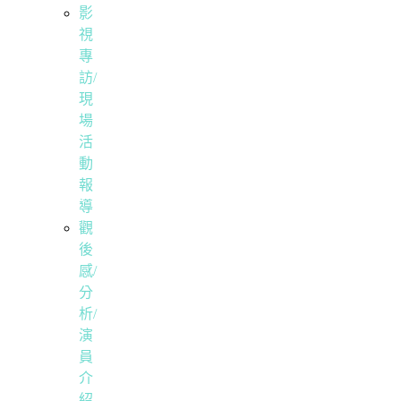
影
視
專
訪/
現
場
活
動
報
導
觀
後
感/
分
析/
演
員
介
紹