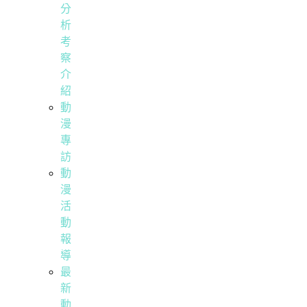
分
析
考
察
介
紹
動
漫
專
訪
動
漫
活
動
報
導
最
新
動