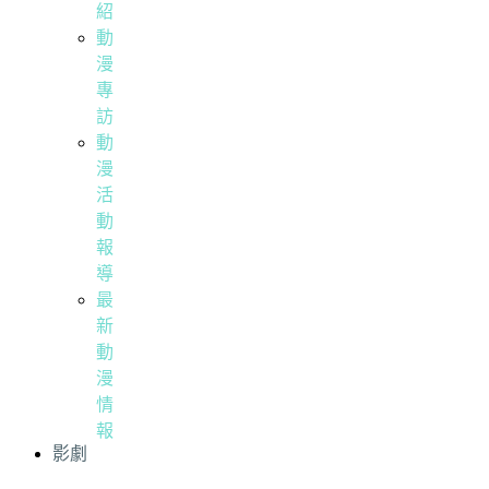
紹
動
漫
專
訪
動
漫
活
動
報
導
最
新
動
漫
情
報
影劇