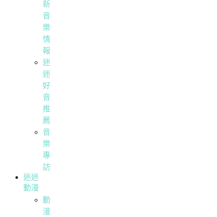
新
音
樂
情
報
迷
迷
好
音
推
薦
音
樂
專
訪
迷迷
動漫
動
漫