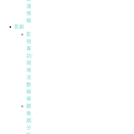
漫
情
報
影劇
影
視
專
訪/
現
場
活
動
報
導
觀
後
感/
分