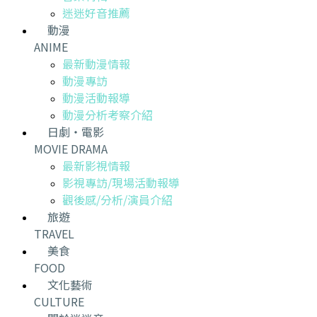
迷迷好音推薦
動漫
ANIME
最新動漫情報
動漫專訪
動漫活動報導
動漫分析考察介紹
日劇・電影
MOVIE DRAMA
最新影視情報
影視專訪/現場活動報導
觀後感/分析/演員介紹
旅遊
TRAVEL
美食
FOOD
文化藝術
CULTURE