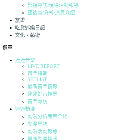
影視專訪/現場活動報導
觀後感/分析/演員介紹
旅遊
吃貨迷編日記
文化・藝術
選單
迷迷音樂
LIVE REPORT
音樂特輯
SETLIST
最新音樂情報
迷迷好音推薦
音樂專訪
迷迷動漫
動漫分析考察介紹
動漫專訪
動漫活動報導
最新動漫情報