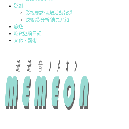
影劇
影視專訪/現場活動報導
觀後感/分析/演員介紹
旅遊
吃貨迷編日記
文化・藝術