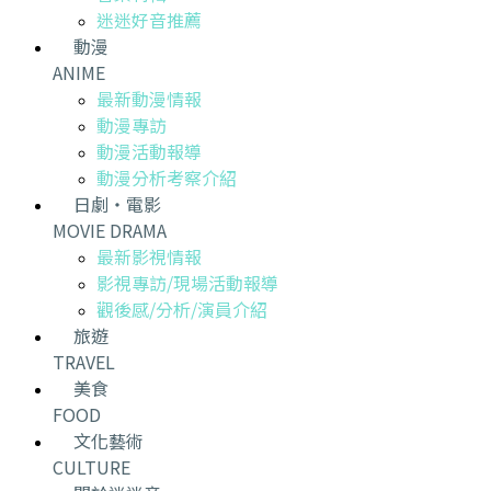
迷迷好音推薦
動漫
ANIME
最新動漫情報
動漫專訪
動漫活動報導
動漫分析考察介紹
日劇・電影
MOVIE DRAMA
最新影視情報
影視專訪/現場活動報導
觀後感/分析/演員介紹
旅遊
TRAVEL
美食
FOOD
文化藝術
CULTURE