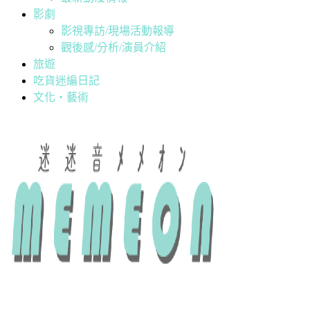
影劇
影視專訪/現場活動報導
觀後感/分析/演員介紹
旅遊
吃貨迷編日記
文化・藝術