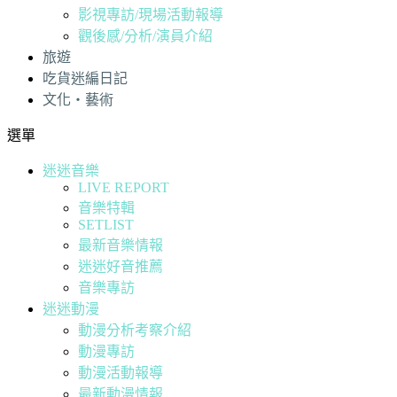
影視專訪/現場活動報導
觀後感/分析/演員介紹
旅遊
吃貨迷編日記
文化・藝術
選單
迷迷音樂
LIVE REPORT
音樂特輯
SETLIST
最新音樂情報
迷迷好音推薦
音樂專訪
迷迷動漫
動漫分析考察介紹
動漫專訪
動漫活動報導
最新動漫情報