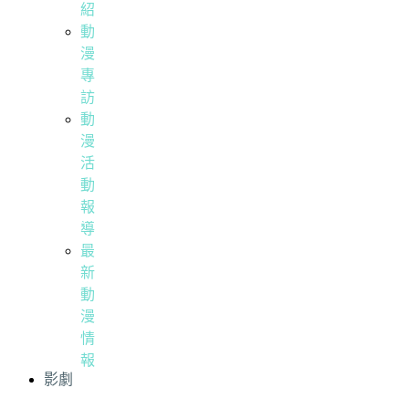
紹
動
漫
專
訪
動
漫
活
動
報
導
最
新
動
漫
情
報
影劇