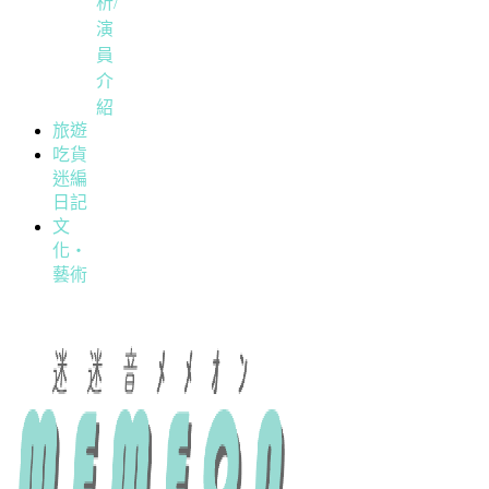
析/
演
員
介
紹
旅遊
吃貨
迷編
日記
文
化・
藝術