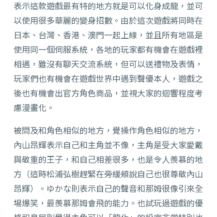
表示這款遊戲最有特的地方就是可以化身成龍，並可
以使用很多華麗的變身招數。由於這次遊戲將同時在
日本、台灣、香港、澳門一起上線，並且所有地區是
使用同一個伺服系統，各地的玩家都有機會在遊戲裡
相遇，雖沒有聊天交流系統，但可以送禮物及表情，
玩家們也有機會在遊戲世界中遇到聲優本人，遊戲之
後也有機會出官方角色商品，並視大家的迴響程度考
慮漫畫化。
被問及和角色相似的地方，覺操作角色相似的地方，
內山昂輝表示自己和主角並不像，主角是受大家愛戴
與敬重的王子，和自己相差很多，也是令人羨慕的地
方（這時松浦弘樹趕緊在旁緩頰說自己也很尊敬內山
昂輝）。ゆかな則表示自己的聲音和那姆很像引來全
場爆笑，最羨慕那姆會飛的能力。也試玩過遊戲的優