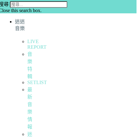
搜尋
Close this search box.
迷迷
音樂
LIVE
REPORT
音
樂
特
輯
SETLIST
最
新
音
樂
情
報
迷