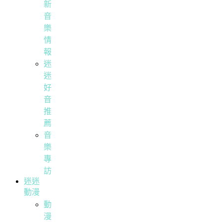
新
音
樂
情
報
迷
迷
好
音
推
薦
音
樂
專
訪
迷迷
動漫
動
漫