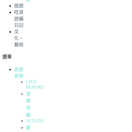
旅遊
吃貨
迷編
日記
文
化・
藝術
選單
迷迷
音樂
LIVE
REPORT
音
樂
特
輯
SETLIST
最