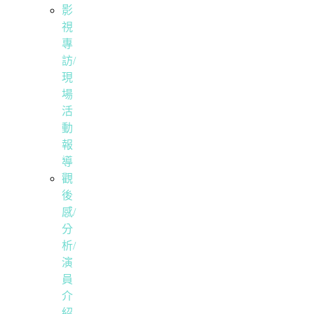
影
視
專
訪/
現
場
活
動
報
導
觀
後
感/
分
析/
演
員
介
紹