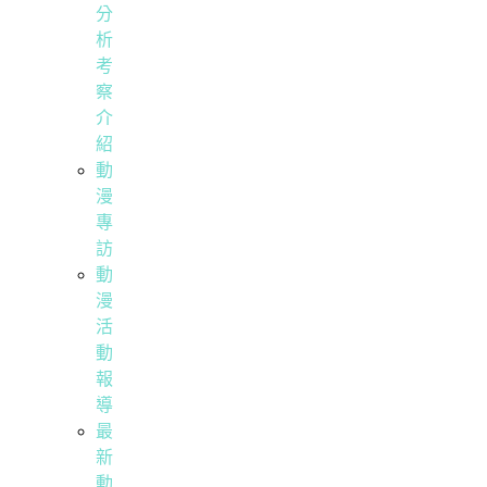
分
析
考
察
介
紹
動
漫
專
訪
動
漫
活
動
報
導
最
新
動