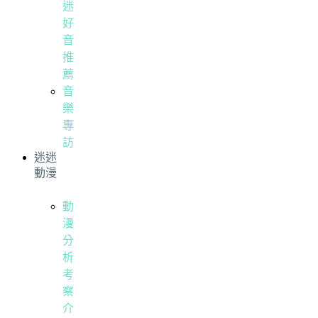
迷
好
音
推
薦
音
樂
專
訪
迷迷
動漫
動
漫
分
析
考
察
介