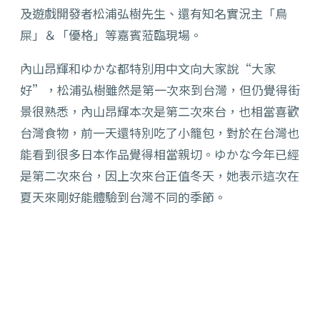
及遊戲開發者松浦弘樹先生、還有知名實況主「鳥
屎」＆「優格」等嘉賓蒞臨現場。
內山昂輝和ゆかな都特別用中文向大家說“大家
好”，松浦弘樹雖然是第一次來到台灣，但仍覺得街
景很熟悉，內山昂輝本次是第二次來台，也相當喜歡
台灣食物，前一天還特別吃了小籠包，對於在台灣也
能看到很多日本作品覺得相當親切。ゆかな今年已經
是第二次來台，因上次來台正值冬天，她表示這次在
夏天來剛好能體驗到台灣不同的季節。