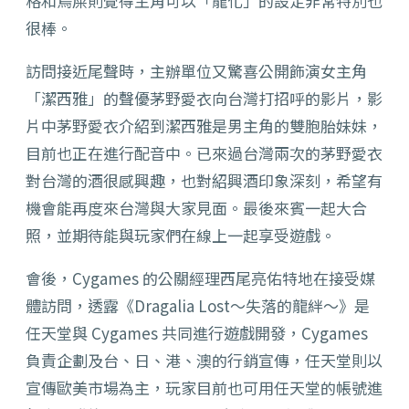
格和鳥屎則覺得主角可以「龍化」的設定非常特別也
很棒。
訪問接近尾聲時，主辦單位又驚喜公開飾演女主角
「潔西雅」的聲優茅野愛衣向台灣打招呼的影片，影
片中茅野愛衣介紹到潔西雅是男主角的雙胞胎妹妹，
目前也正在進行配音中。已來過台灣兩次的茅野愛衣
對台灣的酒很感興趣，也對紹興酒印象深刻，希望有
機會能再度來台灣與大家見面。最後來賓一起大合
照，並期待能與玩家們在線上一起享受遊戲。
會後，Cygames 的公關經理西尾亮佑特地在接受媒
體訪問，透露《Dragalia Lost～失落的龍絆～》是
任天堂與 Cygames 共同進行遊戲開發，Cygames
負責企劃及台、日、港、澳的行銷宣傳，任天堂則以
宣傳歐美市場為主，玩家目前也可用任天堂的帳號進