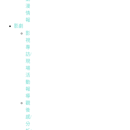
漫
情
報
影劇
影
視
專
訪/
現
場
活
動
報
導
觀
後
感/
分