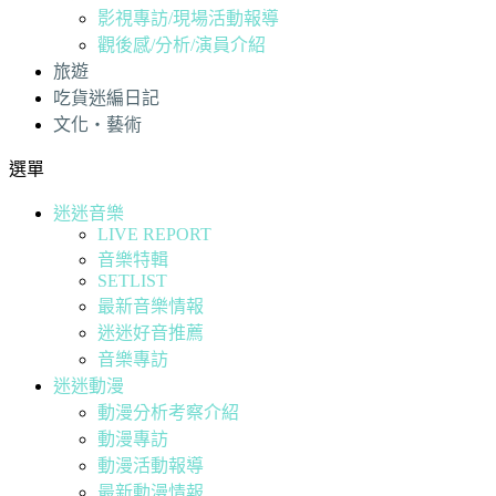
影視專訪/現場活動報導
觀後感/分析/演員介紹
旅遊
吃貨迷編日記
文化・藝術
選單
迷迷音樂
LIVE REPORT
音樂特輯
SETLIST
最新音樂情報
迷迷好音推薦
音樂專訪
迷迷動漫
動漫分析考察介紹
動漫專訪
動漫活動報導
最新動漫情報