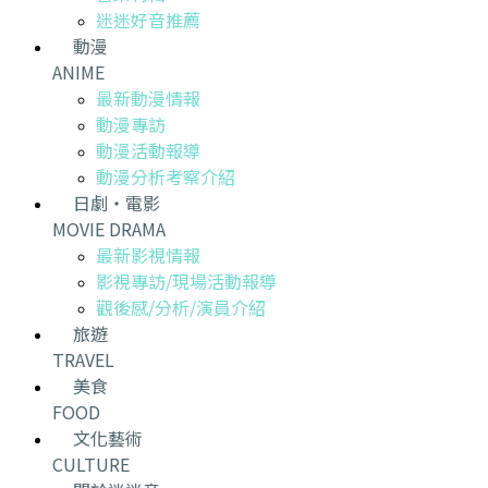
迷迷好音推薦
動漫
ANIME
最新動漫情報
動漫專訪
動漫活動報導
動漫分析考察介紹
日劇・電影
MOVIE DRAMA
最新影視情報
影視專訪/現場活動報導
觀後感/分析/演員介紹
旅遊
TRAVEL
美食
FOOD
文化藝術
CULTURE