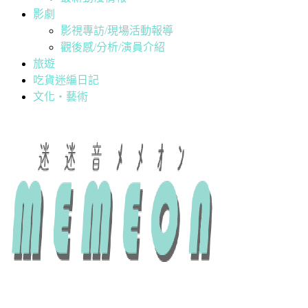
影劇
影視專訪/現場活動報導
觀後感/分析/演員介紹
旅遊
吃貨迷編日記
文化・藝術