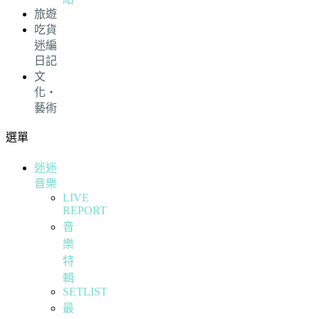
旅遊
吃貨
迷編
日記
文
化・
藝術
選單
迷迷
音樂
LIVE
REPORT
音
樂
特
輯
SETLIST
最