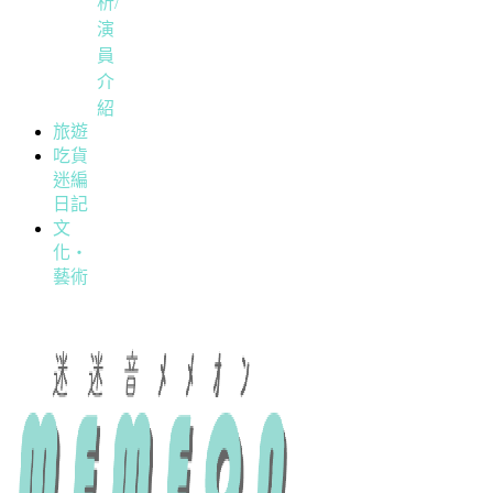
析/
演
員
介
紹
旅遊
吃貨
迷編
日記
文
化・
藝術