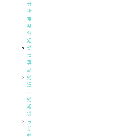
分
析
考
察
介
紹
動
漫
專
訪
動
漫
活
動
報
導
最
新
動