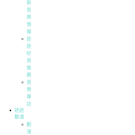
新
音
樂
情
報
迷
迷
好
音
推
薦
音
樂
專
訪
迷迷
動漫
動
漫