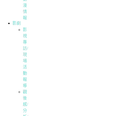
漫
情
報
影劇
影
視
專
訪/
現
場
活
動
報
導
觀
後
感/
分