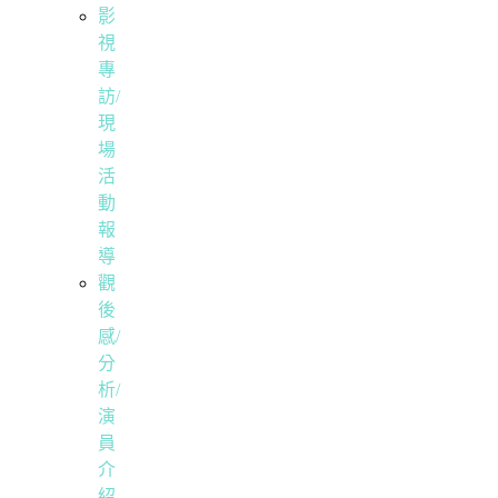
影
視
專
訪/
現
場
活
動
報
導
觀
後
感/
分
析/
演
員
介
紹