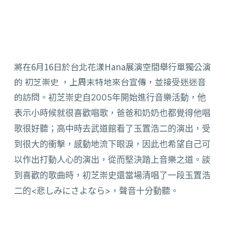
將在6月16日於台北花漾Hana展演空間舉行單獨公演
的 初芝崇史 ，上周末特地來台宣傳，並接受迷迷音
的訪問。
初芝崇史自2005年開始進行音樂活動，
他
表示小時候就很喜歡唱歌，爸爸和奶奶也都覺得他唱
歌很好聽；
高中時去武道館看了玉置浩二的演出，受
到很大的衝擊，
感動地流下眼淚，因此也希望自己可
以作出打動人心的演出，
從而堅決踏上音樂之道。談
到喜歡的歌曲時，
初芝崇史還當場清唱了一段玉置浩
二的<悲しみにさよなら>，
聲音十分動聽。