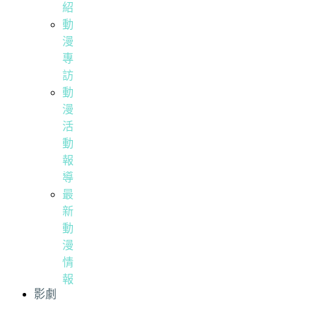
紹
動
漫
專
訪
動
漫
活
動
報
導
最
新
動
漫
情
報
影劇