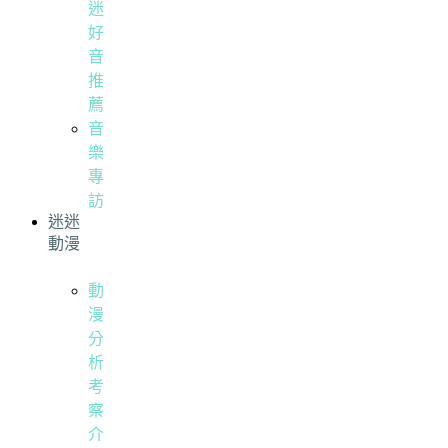
迷
好
音
推
薦
音
樂
專
訪
迷迷
動漫
動
漫
分
析
考
察
介