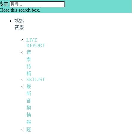
搜尋
Close this search box.
迷迷
音樂
LIVE
REPORT
音
樂
特
輯
SETLIST
最
新
音
樂
情
報
迷