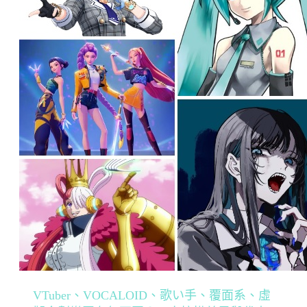
VTuber、VOCALOID、歌い手、覆面系、虛