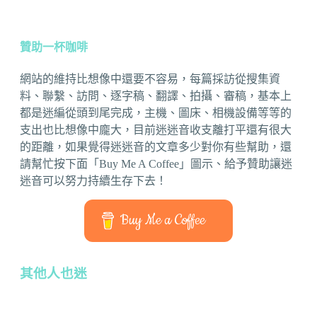
贊助一杯咖啡
網站的維持比想像中還要不容易，每篇採訪從搜集資
料、聯繫、訪問、逐字稿、翻譯、拍攝、審稿，基本上
都是迷編從頭到尾完成，主機、圖床、相機設備等等的
支出也比想像中龐大，目前迷迷音收支離打平還有很大
的距離，如果覺得迷迷音的文章多少對你有些幫助，還
請幫忙按下面「Buy Me A Coffee」圖示、給予贊助讓迷
迷音可以努力持續生存下去！
Buy Me a Coffee
其他人也迷