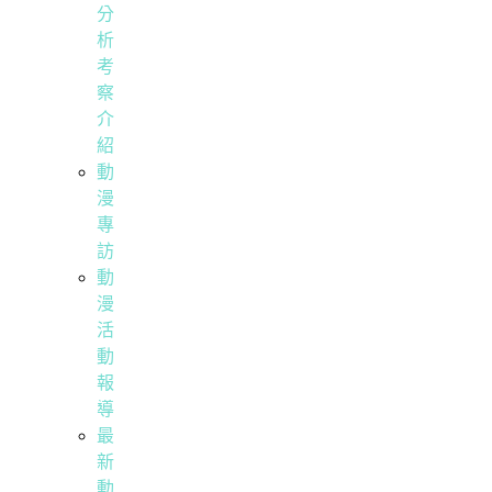
分
析
考
察
介
紹
動
漫
專
訪
動
漫
活
動
報
導
最
新
動