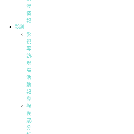
漫
情
報
影劇
影
視
專
訪/
現
場
活
動
報
導
觀
後
感/
分