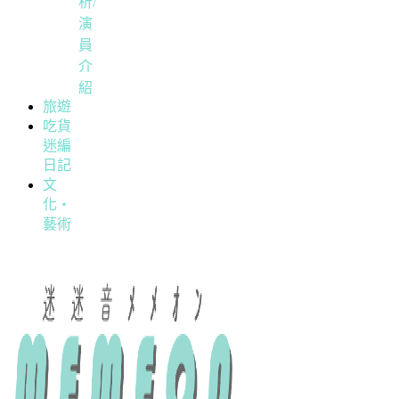
析/
演
員
介
紹
旅遊
吃貨
迷編
日記
文
化・
藝術