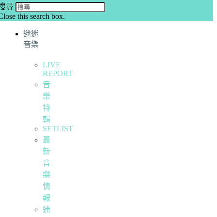
搜尋
Close this search box.
迷迷
音樂
LIVE
REPORT
音
樂
特
輯
SETLIST
最
新
音
樂
情
報
迷