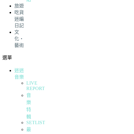
旅遊
吃貨
迷編
日記
文
化・
藝術
選單
迷迷
音樂
LIVE
REPORT
音
樂
特
輯
SETLIST
最