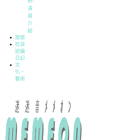
析/
演
員
介
紹
旅遊
吃貨
迷編
日記
文
化・
藝術