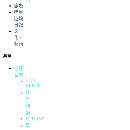
旅遊
吃貨
迷編
日記
文
化・
藝術
選單
迷迷
音樂
LIVE
REPORT
音
樂
特
輯
SETLIST
最