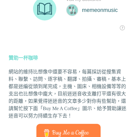
贊助一杯咖啡
網站的維持比想像中還要不容易，每篇採訪從搜集資
料、聯繫、訪問、逐字稿、翻譯、拍攝、審稿，基本上
都是迷編從頭到尾完成，主機、圖床、相機設備等等的
支出也比想像中龐大，目前迷迷音收支離打平還有很大
的距離，如果覺得迷迷音的文章多少對你有些幫助，還
請幫忙按下面「Buy Me A Coffee」圖示、給予贊助讓迷
迷音可以努力持續生存下去！
Buy Me a Coffee