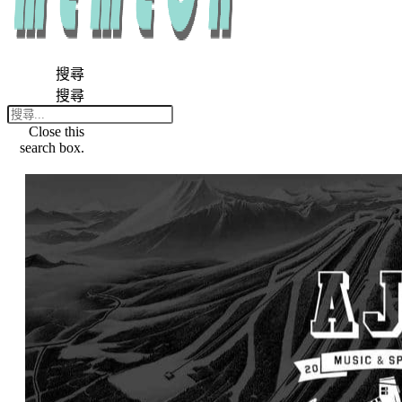
搜尋
搜尋
Close this
search box.