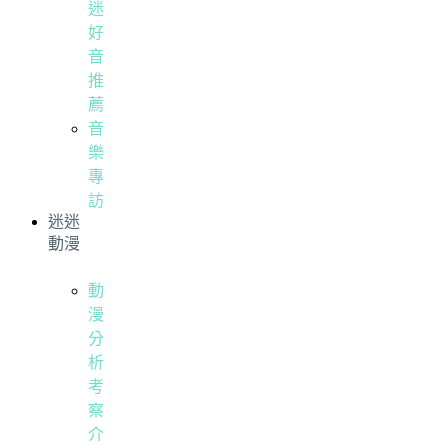
迷
好
音
推
薦
音
樂
專
訪
迷迷
動漫
動
漫
分
析
考
察
介