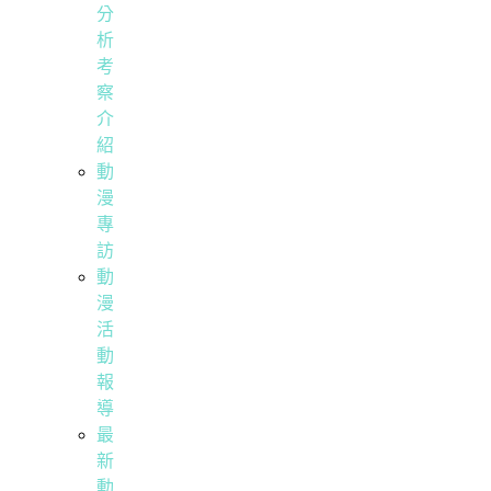
分
析
考
察
介
紹
動
漫
專
訪
動
漫
活
動
報
導
最
新
動