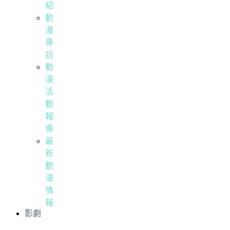
紹
動
漫
專
訪
動
漫
活
動
報
導
最
新
動
漫
情
報
影劇