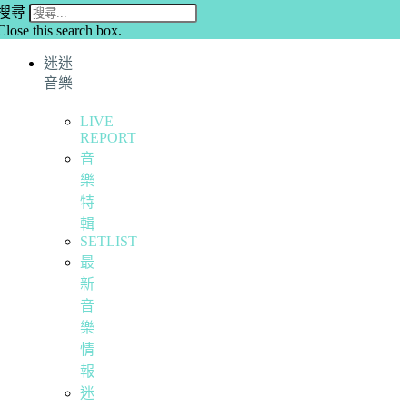
搜尋
Close this search box.
迷迷
音樂
LIVE
REPORT
音
樂
特
輯
SETLIST
最
新
音
樂
情
報
迷