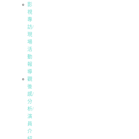
影
視
專
訪/
現
場
活
動
報
導
觀
後
感/
分
析/
演
員
介
紹