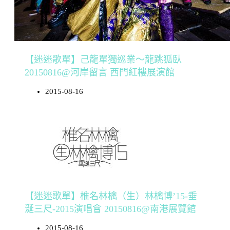
【迷迷歌單】己龍單獨巡業～龍跳狐臥
20150816@河岸留言 西門紅樓展演館
2015-08-16
【迷迷歌單】椎名林檎（生）林檎博’15-垂
涎三尺-2015演唱會 20150816@南港展覽館
2015-08-16