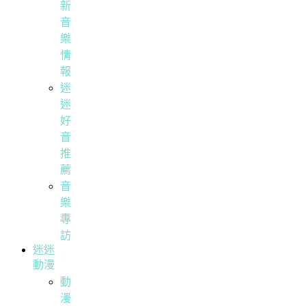
新
音
樂
情
報
迷
迷
好
音
推
薦
音
樂
專
訪
迷迷
動漫
動
漫