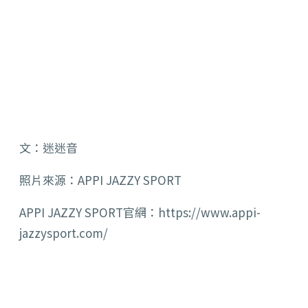
文：迷迷音
照片來源：APPI JAZZY SPORT
APPI JAZZY SPORT官網：https://www.appi-
jazzysport.com/