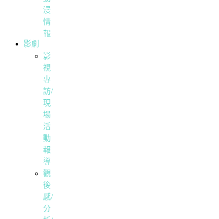
漫
情
報
影劇
影
視
專
訪/
現
場
活
動
報
導
觀
後
感/
分