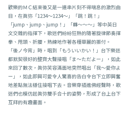
歡樂的ＭＣ結束後又是一連串片刻不得喘息的激烈曲
目，在眞弥「1234～1234～」「跳！跳！」
「jump、jump、jump！」「轉～～～」等中英日
文交雜的指揮下，歌迷們紛紛狂熱的隨著旋律節奏揮
拳、甩頭、折腰，熟練地作著各種華麗的振付。
「後ノ今宵」時，唱到「もういいかい！」台下樂迷
都默契很好的整齊大聲接唱「ま～ただよー」，如此
來回了數次，眞弥笑容滿面地突然唱出「我～愛你よ
ー」，如此即興可愛令人驚喜的告白令台下立即興奮
地差點無法穩住接唱下去。音樂穿插進佛經聲時，歌
迷們也模仿起眞弥雙手合十的姿勢，形成了台上台下
互拜的有趣畫面。