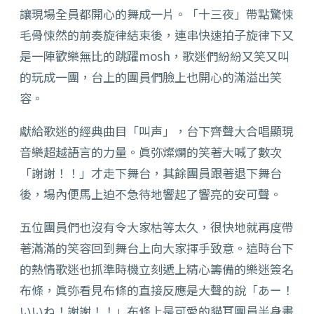
讓現場全員都開心的舞成一片。「十三夜」帶點驚悚
毛骨悚然的前奏旋律結束後，連串快速拍子旋律下又
是一陣歡樂無比的跳躍mosh，歌迷們紛紛又笑又叫
的玩成一團，台上的團員們臉上也開心的滿溢出笑
容。
獻給歌迷的經典曲目「叫声」，台下齊聲大合唱顯現
音樂超越語言的力量。眞弥燦爛的笑著大喊了數次
「謝謝！！」才走下舞台，其餘團員跟著退下舞台
後，場內便馬上迫不急待地響起了響亮的安可聲。
五位團員們也沒有令大家枯等太久，很快地就再度帶
著滿滿的笑容回到舞台上向大家揮手致意。這時台下
的熱情歌迷也抓準時機立刻遞上精心籌備的樂迷簽名
布條，眞弥看見布條的直接反應是大聲的說「あー！
いいね！謝謝！！」布條上是可愛的貓耳團員半身畫