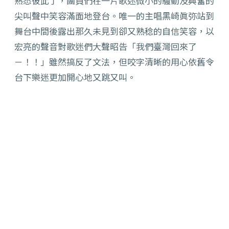
熟悉彼此了，團員們在一片歌迷微小的騷動及興奮的
尖叫聲中笑容滿面地登台。唯一的主唱黑崎眞弥站到
舞台中間後露出那久未見到卻又熟稔的自信笑容，以
宏亮的聲音對歌迷們大聲昭告「我們臺灣回來了
－！！」雖然搞反了文法，但咬字清晰的用心依舊令
台下樂迷更加開心地又跳又叫。