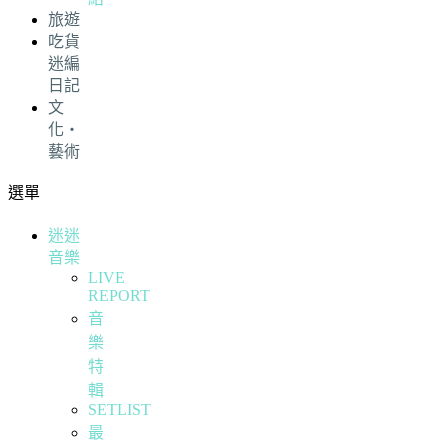
旅遊
吃貨
迷編
日記
文
化・
藝術
選單
迷迷
音樂
LIVE
REPORT
音
樂
特
輯
SETLIST
最