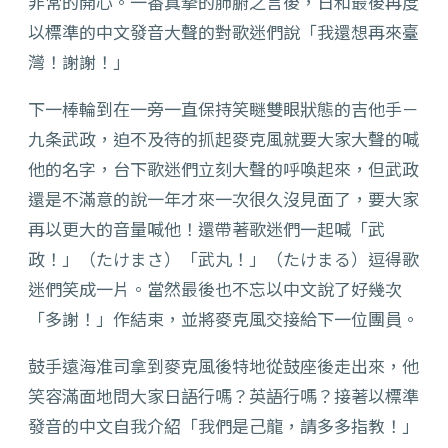
非常的開心。一番真摯的肺腑之言後，日和最後再度
以標準的中文發音大聲的對歌迷們說「我還想再來臺
灣！謝謝！」
下一棒輪到在一旁一直保持笑瞇雙眼狀態的吉他手－
九条武政，迫不及待的抓起麥克風就要大家大聲的喊
他的名字，台下歌迷們立刻大聲的呼喚起來，但武政
還是不滿意的說一年才來一次很久沒見面了，要大家
再以更大的音量喊他！還帶著歌迷們一起喊「武
政！」（たけまさ）「武丸！」（たけまる）逗得歌
迷們笑成一片。當然最後也不忘以中文說了好幾次
「多謝！」作結束，並將麥克風交接給下一位團員。
鼓手遠海准司拿到麥克風後特地從鼓座後走出來，他
笑容滿面地問大家日語行嗎？英語行嗎？接著以標準
發音的中文自我介紹「我們是己龍，請多多指教！」