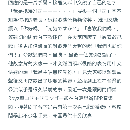
回應的是一片掌聲。接著又以中文說了自己的名字
「我是遠海准司－－－．．．」最後一個「司」字不
知為何拖的老長，逗得歌迷們頻頻發笑。 准司又繼
續以「你好嗎」「元気ですか？」「喜歡我們嗎？」
等親切的問候台下歌迷們，在大家回應了「最喜歡己
龍」後更加倍熱情的對歌迷們大聲的說「我們也愛你
們！」令歌迷們喜不自勝。 最後一個眞弥說話了。
他故意背對大家一下才突然回頭以很酷的表情用中文
快速的說「我是主唱黑崎眞弥。」見大家報以熱烈掌
聲後又再度露出了燦爛的笑容，並提到上次在台灣的
公演似乎是很久以前的事，最近一次是跟同門師弟
Royz與コドモドランゴ一起在台灣舉辦BPR音樂
節。接著問了台下是否有第一次看己龍的觀眾，客席
間舉起不少隻手來，令團員們十分欣喜。