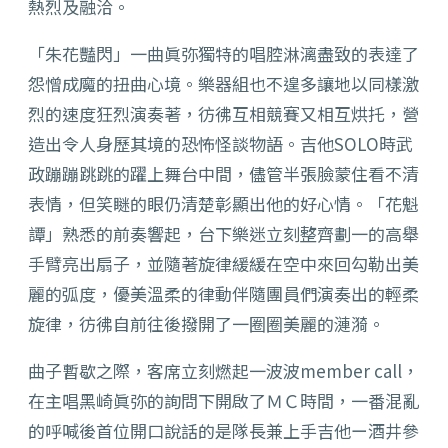
熱烈及融洽。
「朱花豔閃」一曲眞弥獨特的唱腔淋漓盡致的表達了
怨憎成魔的扭曲心境。樂器組也不遑多讓地以同樣激
烈的速度狂烈演奏著，彷彿互相競賽又相互烘托，營
造出令人身歷其境的恐怖怪談物語。吉他SOLO時武
政蹦蹦跳跳的躍上舞台中間，儘管半張臉蒙住看不清
表情，但笑瞇的眼仍清楚彰顯出他的好心情。「花魁
譚」熟悉的前奏響起，台下樂迷立刻整齊劃一的高舉
手臂亮出扇子，並隨著旋律緩緩在空中來回勾勒出美
麗的弧度，優美溫柔的律動伴隨團員們演奏出的輕柔
旋律，彷彿自前往後撥開了一圈圈美麗的漣漪。
曲子暫歇之際，客席立刻燃起一波波member call，
在主唱黑崎眞弥的詢問下開啟了ＭＣ時間，一番混亂
的呼喊後首位開口說話的是隊長兼上手吉他ー酒井參