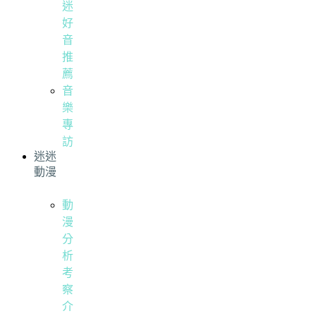
迷
好
音
推
薦
音
樂
專
訪
迷迷
動漫
動
漫
分
析
考
察
介