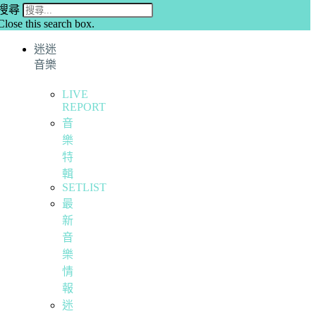
搜尋
Close this search box.
迷迷
音樂
LIVE
REPORT
音
樂
特
輯
SETLIST
最
新
音
樂
情
報
迷