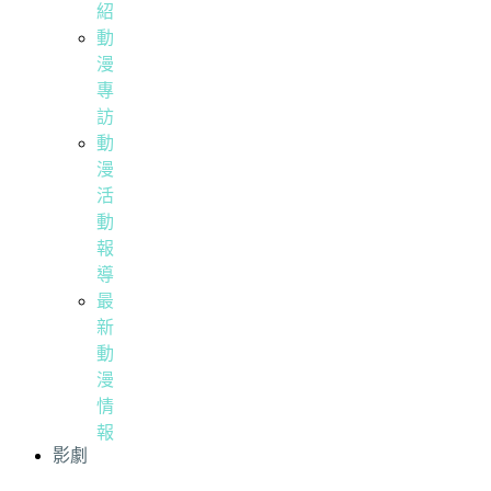
紹
動
漫
專
訪
動
漫
活
動
報
導
最
新
動
漫
情
報
影劇