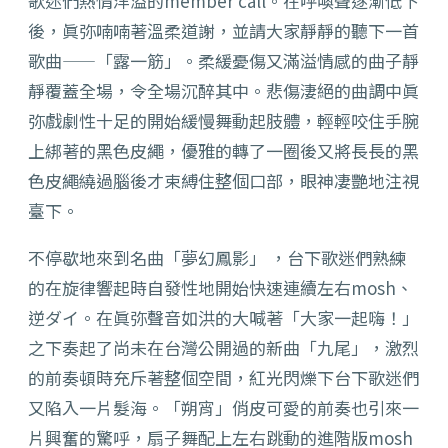
歌迷們熱情洋溢的member call。在呼喚聲逐漸低下
後，眞弥喃喃著溫柔道謝，並請大家靜靜的聽下一首
歌曲——「露一筋」。柔緩憂傷又滿溢情感的曲子靜
靜覆蓋全場，令全場沉醉其中。悲傷淒絕的曲調中眞
弥戲劇性十足的開始緩慢舞動起肢體，輕輕咬住手腕
上綁著的黑色皮繩，優雅的轉了一圈後又將長長的黑
色皮繩繞過腦後才束縛住整個口部，眼神凄艷地注視
臺下。
不停歇地來到名曲「夢幻鳳影」 ，台下歌迷們熟練
的在旋律響起時自發性地開始快速連續左右mosh、
逆ダイ。在眞弥聲音如洪的大喊著「大家一起嗨！」
之下奏起了尚未在台灣公開過的新曲「九尾」，激烈
的前奏頓時充斥著整個空間，紅光閃爍下台下歌迷們
又陷入一片髮海。「朔宵」俏皮可愛的前奏也引來一
片興奮的驚呼，扇子舞配上左右跳動的進階版mosh