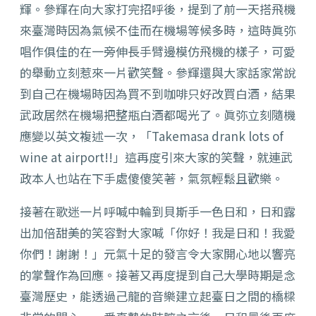
輝。參輝在向大家打完招呼後，提到了前一天搭飛機
來臺灣時因為氣候不佳而在機場等候多時，這時眞弥
唱作俱佳的在一旁伸長手臂邊模仿飛機的樣子，可愛
的舉動立刻惹來一片歡笑聲。參輝還與大家話家常說
到自己在機場時因為買不到咖啡只好改買白酒，結果
武政居然在機場把整瓶白酒都喝光了。眞弥立刻隨機
應變以英文複述一次，「Takemasa drank lots of
wine at airport!!」這再度引來大家的笑聲，就連武
政本人也站在下手處傻傻笑著，氣氛輕鬆且歡樂。
接著在歌迷一片呼喊中輪到貝斯手一色日和，日和露
出加倍甜美的笑容對大家喊「你好！我是日和！我愛
你們！謝謝！」元氣十足的發言令大家開心地以響亮
的掌聲作為回應。接著又再度提到自己大學時期是念
臺灣歷史，能透過己龍的音樂建立起臺日之間的橋樑