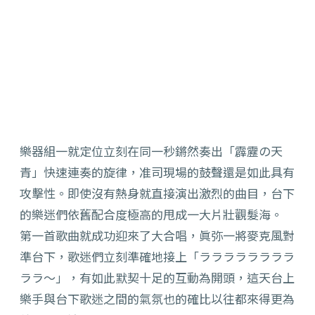
樂器組一就定位立刻在同一秒鏘然奏出「霹靂の天
青」快速連奏的旋律，准司現場的鼓聲還是如此具有
攻擊性。即使沒有熱身就直接演出激烈的曲目，台下
的樂迷們依舊配合度極高的甩成一大片壯觀髮海。
第一首歌曲就成功迎來了大合唱，眞弥一將麥克風對
準台下，歌迷們立刻準確地接上「ララララララララ
ララ～」，有如此默契十足的互動為開頭，這天台上
樂手與台下歌迷之間的氣氛也的確比以往都來得更為