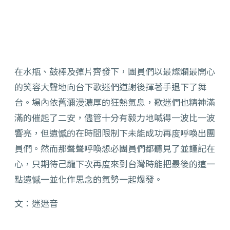
在水瓶、鼓棒及彈片齊發下，團員們以最燦爛最開心
的笑容大聲地向台下歌迷們道謝後揮著手退下了舞
台。場內依舊瀰漫濃厚的狂熱氣息，歌迷們也精神滿
滿的催起了二安，儘管十分有毅力地喊得一波比一波
響亮，但遺憾的在時間限制下未能成功再度呼喚出團
員們。然而那聲聲呼喚想必團員們都聽見了並謹記在
心，只期待己龍下次再度來到台灣時能把最後的這一
點遺憾一並化作思念的氣勢一起爆發。
文：迷迷音