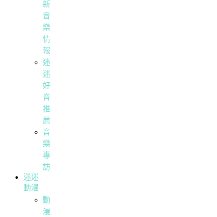
新
音
樂
情
報
迷
迷
好
音
推
薦
音
樂
專
訪
迷迷
動漫
動
漫