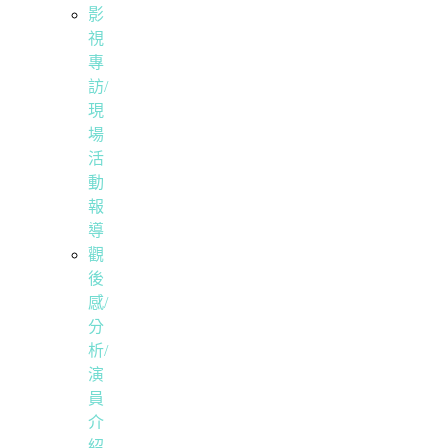
影
視
專
訪/
現
場
活
動
報
導
觀
後
感/
分
析/
演
員
介
紹