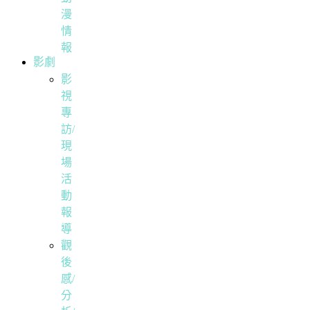
漫
情
報
影劇
影
視
專
訪/
現
場
活
動
報
導
觀
後
感/
分