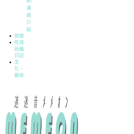
析/
演
員
介
紹
旅遊
吃貨
迷編
日記
文
化・
藝術