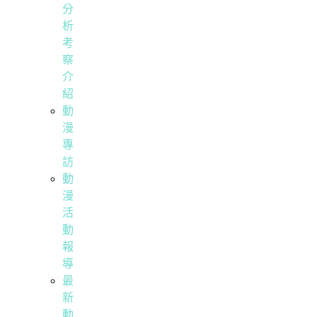
分
析
考
察
介
紹
動
漫
專
訪
動
漫
活
動
報
導
最
新
動