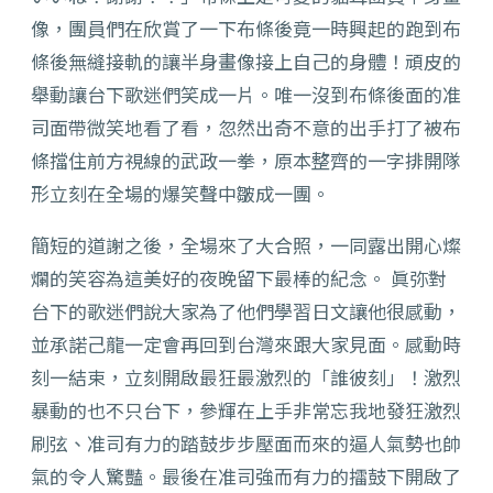
像，團員們在欣賞了一下布條後竟一時興起的跑到布
條後無縫接軌的讓半身畫像接上自己的身體！頑皮的
舉動讓台下歌迷們笑成一片。唯一沒到布條後面的准
司面帶微笑地看了看，忽然出奇不意的出手打了被布
條擋住前方視線的武政一拳，原本整齊的一字排開隊
形立刻在全場的爆笑聲中皺成一團。
簡短的道謝之後，全場來了大合照，一同露出開心燦
爛的笑容為這美好的夜晚留下最棒的紀念。 眞弥對
台下的歌迷們說大家為了他們學習日文讓他很感動，
並承諾己龍一定會再回到台灣來跟大家見面。感動時
刻一結束，立刻開啟最狂最激烈的「誰彼刻」！激烈
暴動的也不只台下，參輝在上手非常忘我地發狂激烈
刷弦、准司有力的踏鼓步步壓面而來的逼人氣勢也帥
氣的令人驚豔。最後在准司強而有力的擂鼓下開啟了