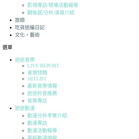
影視專訪/現場活動報導
觀後感/分析/演員介紹
旅遊
吃貨迷編日記
文化・藝術
選單
迷迷音樂
LIVE REPORT
音樂特輯
SETLIST
最新音樂情報
迷迷好音推薦
音樂專訪
迷迷動漫
動漫分析考察介紹
動漫專訪
動漫活動報導
最新動漫情報