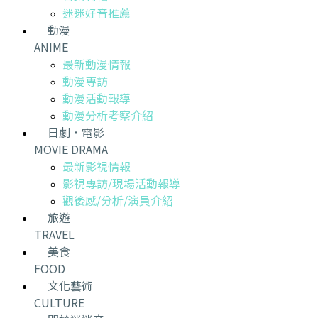
迷迷好音推薦
動漫
ANIME
最新動漫情報
動漫專訪
動漫活動報導
動漫分析考察介紹
日劇・電影
MOVIE DRAMA
最新影視情報
影視專訪/現場活動報導
觀後感/分析/演員介紹
旅遊
TRAVEL
美食
FOOD
文化藝術
CULTURE