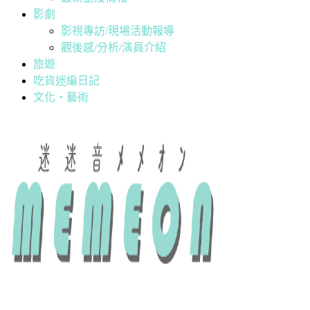
影劇
影視專訪/現場活動報導
觀後感/分析/演員介紹
旅遊
吃貨迷編日記
文化・藝術