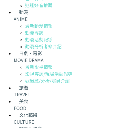
迷迷好音推薦
動漫
ANIME
最新動漫情報
動漫專訪
動漫活動報導
動漫分析考察介紹
日劇・電影
MOVIE DRAMA
最新影視情報
影視專訪/現場活動報導
觀後感/分析/演員介紹
旅遊
TRAVEL
美食
FOOD
文化藝術
CULTURE