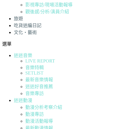
影視專訪/現場活動報導
觀後感/分析/演員介紹
旅遊
吃貨迷編日記
文化・藝術
選單
迷迷音樂
LIVE REPORT
音樂特輯
SETLIST
最新音樂情報
迷迷好音推薦
音樂專訪
迷迷動漫
動漫分析考察介紹
動漫專訪
動漫活動報導
最新動漫情報