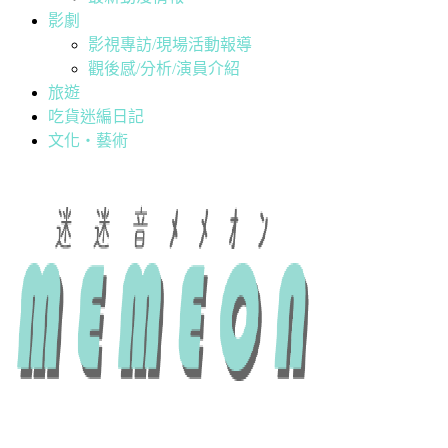
影劇
影視專訪/現場活動報導
觀後感/分析/演員介紹
旅遊
吃貨迷編日記
文化・藝術