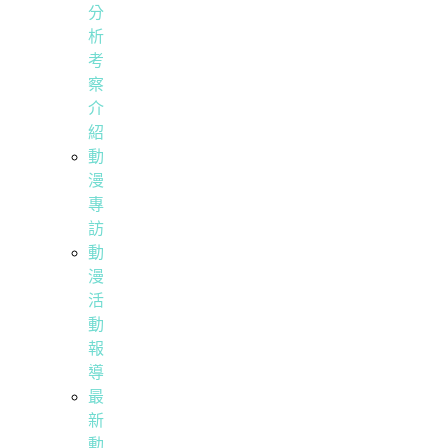
分
析
考
察
介
紹
動
漫
專
訪
動
漫
活
動
報
導
最
新
動