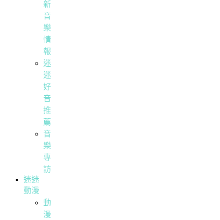
新
音
樂
情
報
迷
迷
好
音
推
薦
音
樂
專
訪
迷迷
動漫
動
漫