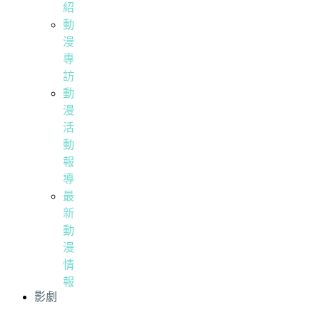
紹
動
漫
專
訪
動
漫
活
動
報
導
最
新
動
漫
情
報
影劇