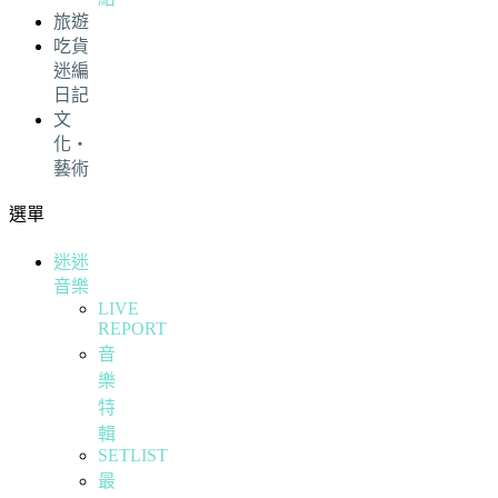
旅遊
吃貨
迷編
日記
文
化・
藝術
選單
迷迷
音樂
LIVE
REPORT
音
樂
特
輯
SETLIST
最