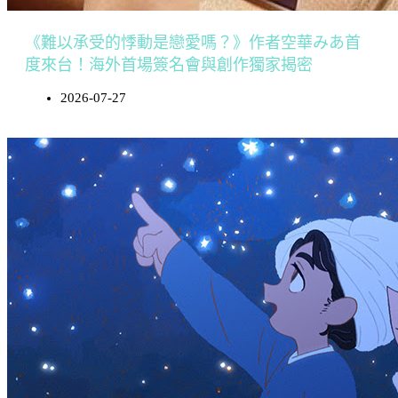
《難以承受的悸動是戀愛嗎？》作者空華みあ首
度來台！海外首場簽名會與創作獨家揭密
2026-07-27