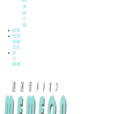
析/
演
員
介
紹
旅遊
吃貨
迷編
日記
文
化・
藝術