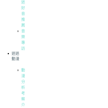
迷
好
音
推
薦
音
樂
專
訪
迷迷
動漫
動
漫
分
析
考
察
介