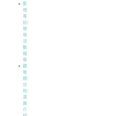
影
視
專
訪/
現
場
活
動
報
導
觀
後
感/
分
析/
演
員
介
紹