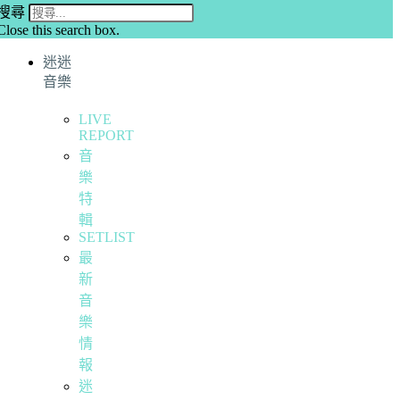
搜尋
Close this search box.
迷迷
音樂
LIVE
REPORT
音
樂
特
輯
SETLIST
最
新
音
樂
情
報
迷