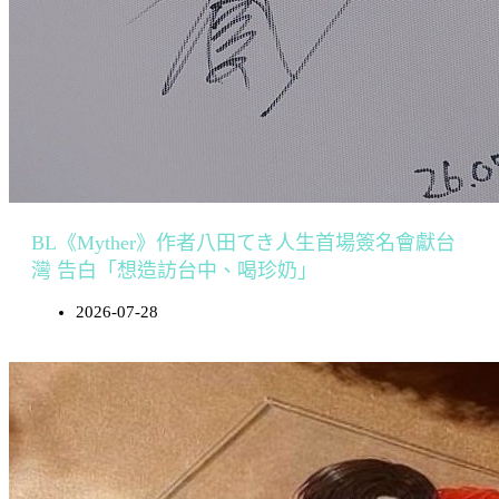
BL《Myther》作者八田てき人生首場簽名會獻台
灣 告白「想造訪台中、喝珍奶」
2026-07-28