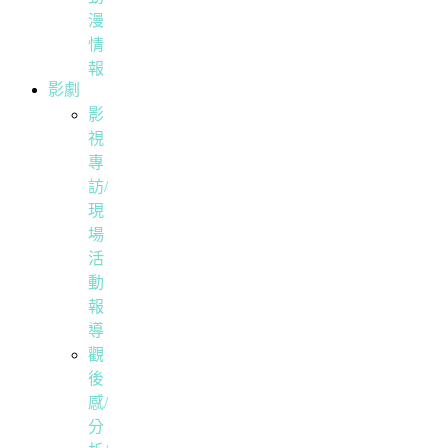
漫
情
報
影劇
影
視
專
訪/
現
場
活
動
報
導
觀
後
感/
分