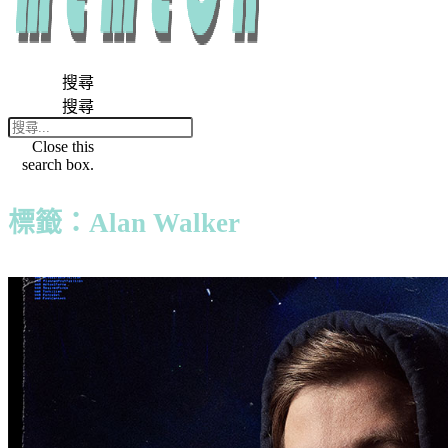
搜尋
搜尋
Close this
search box.
標籤：Alan Walker