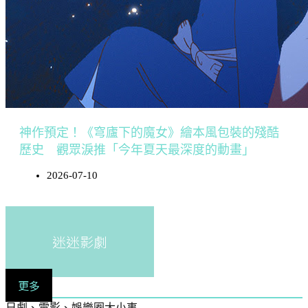
神作預定！《穹廬下的魔女》繪本風包裝的殘酷
歷史 觀眾淚推「今年夏天最深度的動畫」
2026-07-10
迷迷影劇
更多
日劇、電影、娛樂圈大小事