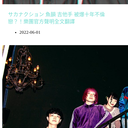
サカナクション 魚韻 吉他手 被爆十年不倫
戀？！樂團官方聲明全文翻譯
2022-06-01