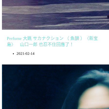
Perfume 大跳 サカナクション （ 魚韻 ）〈新宝
島〉 山口一郎 也忍不住回應了！
2021-02-14