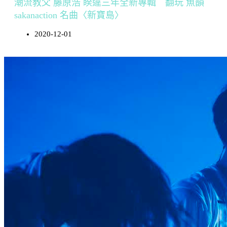
潮流教父 藤原浩 睽違三年全新專輯 翻玩 魚韻
sakanaction 名曲〈新寶島〉
2020-12-01