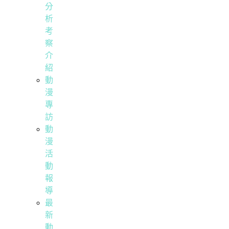
分
析
考
察
介
紹
動
漫
專
訪
動
漫
活
動
報
導
最
新
動