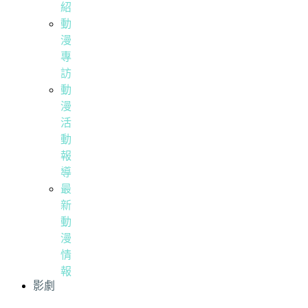
紹
動
漫
專
訪
動
漫
活
動
報
導
最
新
動
漫
情
報
影劇