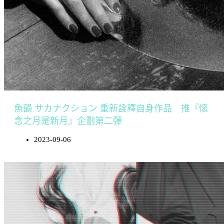
魚韻 サカナクション 重新詮釋自身作品 推『懷
念之月是新月』企劃第二彈
2023-09-06