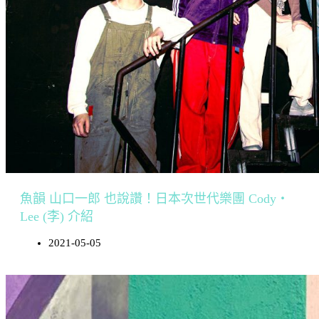
魚韻 山口一郎 也說讚！日本次世代樂團 Cody・
Lee (李) 介紹
2021-05-05