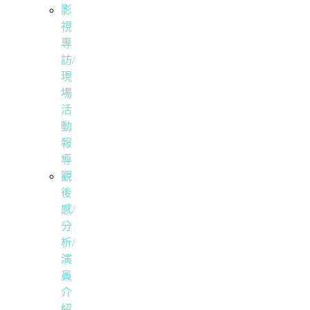
影
視
專
訪/
現
場
活
動
報
導
觀
後
感/
分
析/
演
員
介
紹