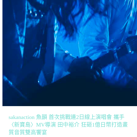
sakanaction 魚韻 首次挑戰連2日線上演唱會 攜手
〈新寶島〉MV導演 田中裕介 狂砸1億日幣打造畫
質音質雙高饗宴