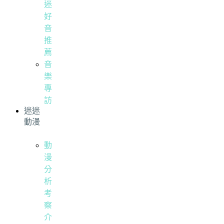
迷
好
音
推
薦
音
樂
專
訪
迷迷
動漫
動
漫
分
析
考
察
介