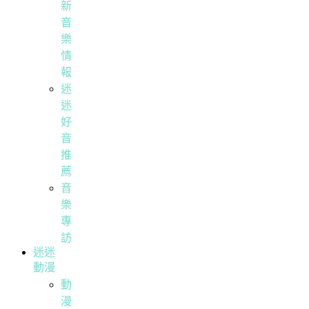
新
音
樂
情
報
迷
迷
好
音
推
薦
音
樂
專
訪
迷迷
動漫
動
漫