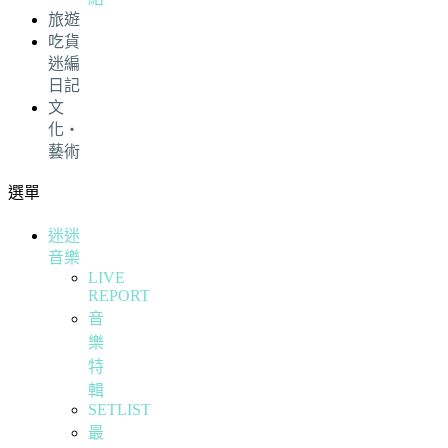
旅遊
吃貨
迷編
日記
文
化・
藝術
選單
迷迷
音樂
LIVE
REPORT
音
樂
特
輯
SETLIST
最