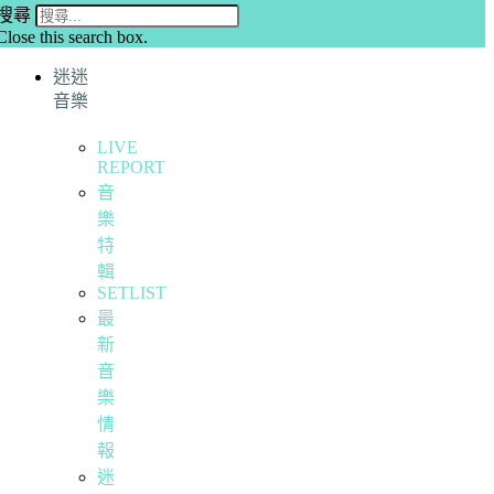
搜尋
Close this search box.
迷迷
音樂
LIVE
REPORT
音
樂
特
輯
SETLIST
最
新
音
樂
情
報
迷