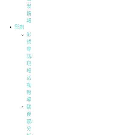
漫
情
報
影劇
影
視
專
訪/
現
場
活
動
報
導
觀
後
感/
分