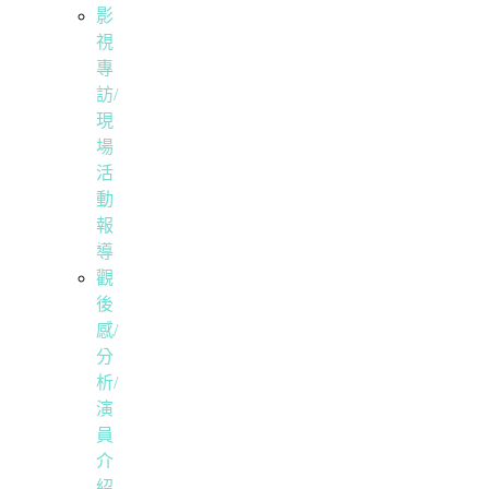
影
視
專
訪/
現
場
活
動
報
導
觀
後
感/
分
析/
演
員
介
紹