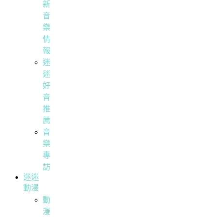
新
音
樂
情
報
迷
迷
好
音
推
薦
音
樂
專
訪
迷迷
動漫
動
漫