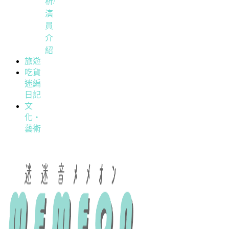
析/
演
員
介
紹
旅遊
吃貨
迷編
日記
文
化・
藝術