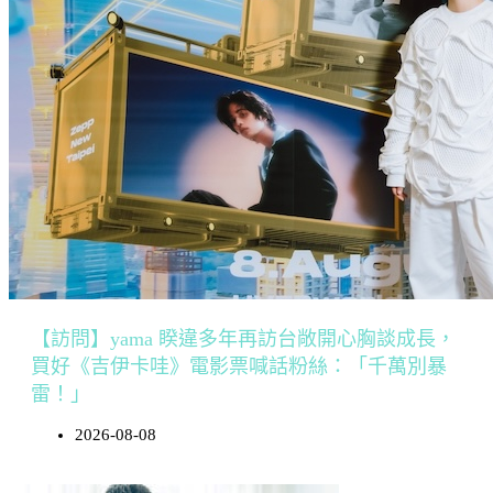
【訪問】yama 睽違多年再訪台敞開心胸談成長，
買好《吉伊卡哇》電影票喊話粉絲：「千萬別暴
雷！」
2026-08-08