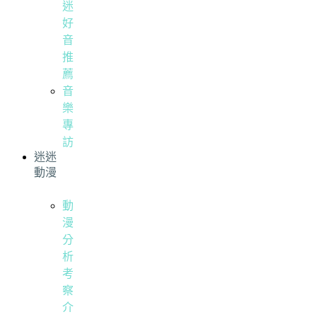
迷
好
音
推
薦
音
樂
專
訪
迷迷
動漫
動
漫
分
析
考
察
介