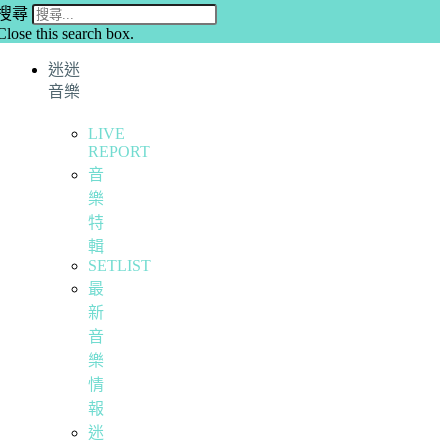
搜尋
Close this search box.
迷迷
音樂
LIVE
REPORT
音
樂
特
輯
SETLIST
最
新
音
樂
情
報
迷