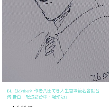
BL《Myther》作者八田てき人生首場簽名會獻台
灣 告白「想造訪台中、喝珍奶」
2026-07-28