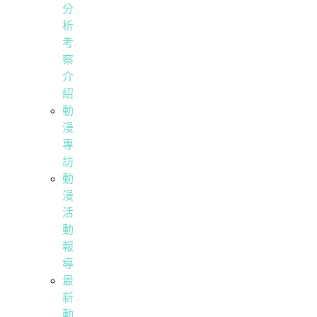
分
析
考
察
介
紹
動
漫
專
訪
動
漫
活
動
報
導
最
新
動