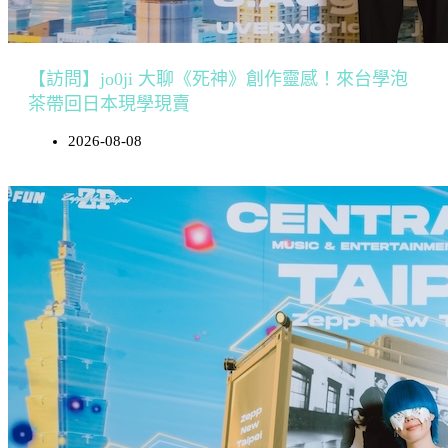
【訪問】jo0ji 大聊《死神》創作靈感！來台學泡
茶帶回日本現學現賣
2026-08-08