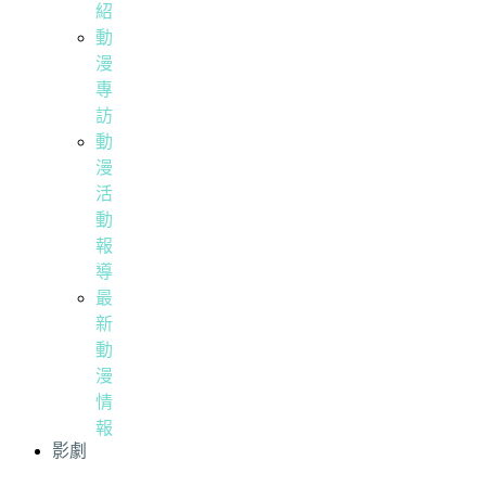
紹
動
漫
專
訪
動
漫
活
動
報
導
最
新
動
漫
情
報
影劇