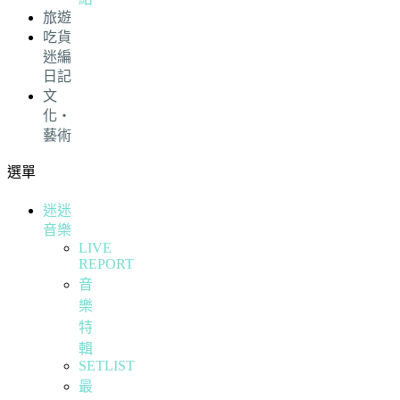
旅遊
吃貨
迷編
日記
文
化・
藝術
選單
迷迷
音樂
LIVE
REPORT
音
樂
特
輯
SETLIST
最